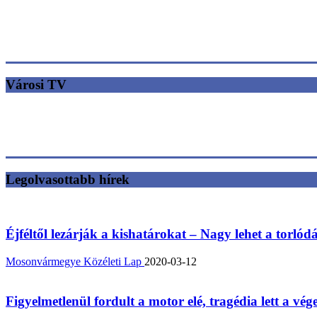
Városi TV
Legolvasottabb hírek
Éjféltől lezárják a kishatárokat – Nagy lehet a torlód
Mosonvármegye Közéleti Lap
2020-03-12
Figyelmetlenül fordult a motor elé, tragédia lett a vég