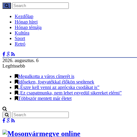
Kezdőlap
Hónap hírei
Hónap témája
Kultúra
Sport
Retró
2026. augusztus. 6
Legfrissebb
Megalkotta a város címerét is
Időseken, fogyatékkal élőkön segítenek
„Észre kell venni az aprócska csodákat is”
„Ez csapatmunka, nem lehet egyedül sikereket elérni”
Többször mentett már életet