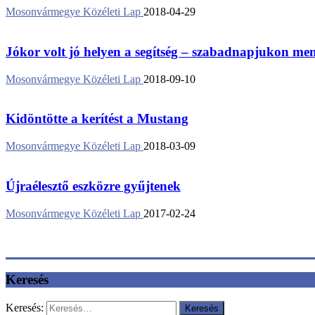
Mosonvármegye Közéleti Lap
2018-04-29
Jókor volt jó helyen a segítség – szabadnapjukon ment
Mosonvármegye Közéleti Lap
2018-09-10
Kidöntötte a kerítést a Mustang
Mosonvármegye Közéleti Lap
2018-03-09
Újraélesztő eszközre gyűjtenek
Mosonvármegye Közéleti Lap
2017-02-24
Keresés
Keresés: