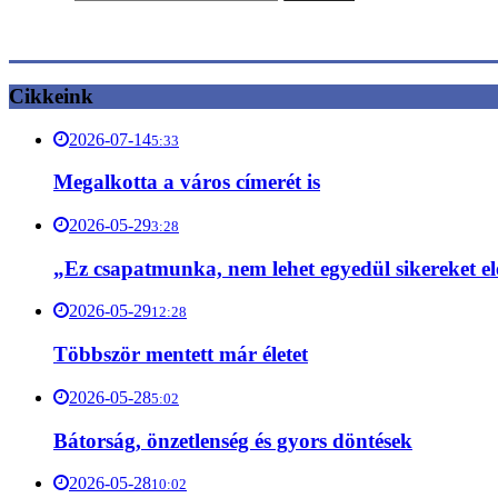
Cikkeink
2026-07-14
5:33
Megalkotta a város címerét is
2026-05-29
3:28
„Ez csapatmunka, nem lehet egyedül sikereket el
2026-05-29
12:28
Többször mentett már életet
2026-05-28
5:02
Bátorság, önzetlenség és gyors döntések
2026-05-28
10:02