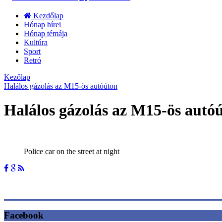
Kezdőlap
Hónap hírei
Hónap témája
Kultúra
Sport
Retró
Kezőlap
Halálos gázolás az M15-ös autóúton
Halálos gázolás az M15-ös autó
Police car on the street at night
Facebook