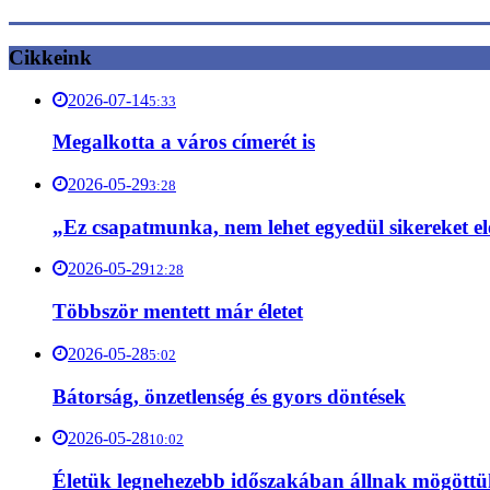
Cikkeink
2026-07-14
5:33
Megalkotta a város címerét is
2026-05-29
3:28
„Ez csapatmunka, nem lehet egyedül sikereket el
2026-05-29
12:28
Többször mentett már életet
2026-05-28
5:02
Bátorság, önzetlenség és gyors döntések
2026-05-28
10:02
Életük legnehezebb időszakában állnak mögött