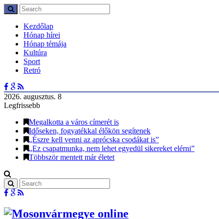
Kezdőlap
Hónap hírei
Hónap témája
Kultúra
Sport
Retró
2026. augusztus. 8
Legfrissebb
Megalkotta a város címerét is
Időseken, fogyatékkal élőkön segítenek
„Észre kell venni az aprócska csodákat is”
„Ez csapatmunka, nem lehet egyedül sikereket elérni”
Többször mentett már életet