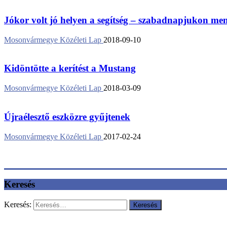
Jókor volt jó helyen a segítség – szabadnapjukon ment
Mosonvármegye Közéleti Lap
2018-09-10
Kidöntötte a kerítést a Mustang
Mosonvármegye Közéleti Lap
2018-03-09
Újraélesztő eszközre gyűjtenek
Mosonvármegye Közéleti Lap
2017-02-24
Keresés
Keresés: