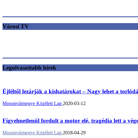
Városi TV
Legolvasottabb hírek
Éjféltől lezárják a kishatárokat – Nagy lehet a torlód
Mosonvármegye Közéleti Lap
2020-03-12
Figyelmetlenül fordult a motor elé, tragédia lett a vég
Mosonvármegye Közéleti Lap
2018-04-29