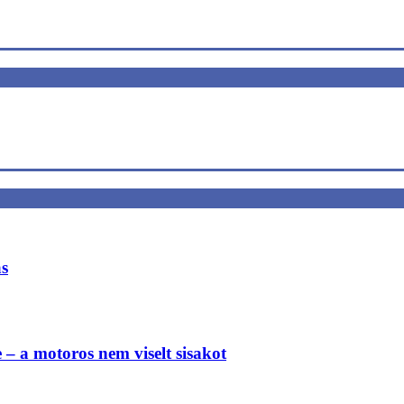
ás
e – a motoros nem viselt sisakot