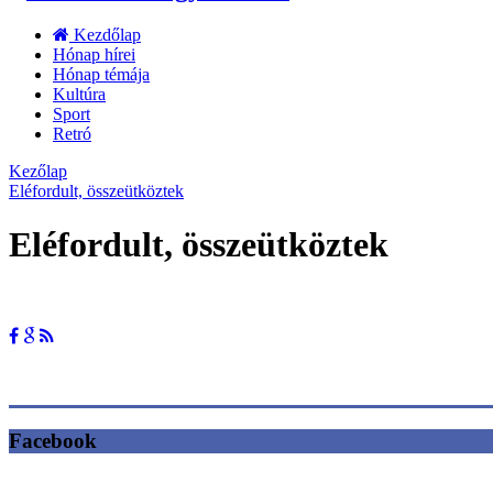
Kezdőlap
Hónap hírei
Hónap témája
Kultúra
Sport
Retró
Kezőlap
Eléfordult, összeütköztek
Eléfordult, összeütköztek
Facebook