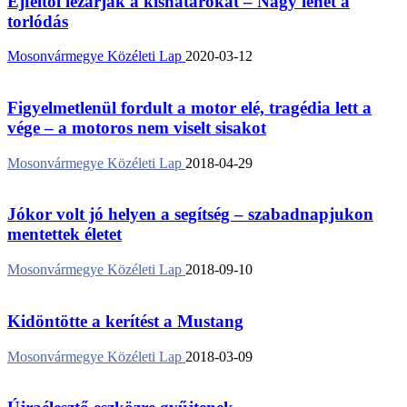
Éjféltől lezárják a kishatárokat – Nagy lehet a
torlódás
Mosonvármegye Közéleti Lap
2020-03-12
Figyelmetlenül fordult a motor elé, tragédia lett a
vége – a motoros nem viselt sisakot
Mosonvármegye Közéleti Lap
2018-04-29
Jókor volt jó helyen a segítség – szabadnapjukon
mentettek életet
Mosonvármegye Közéleti Lap
2018-09-10
Kidöntötte a kerítést a Mustang
Mosonvármegye Közéleti Lap
2018-03-09