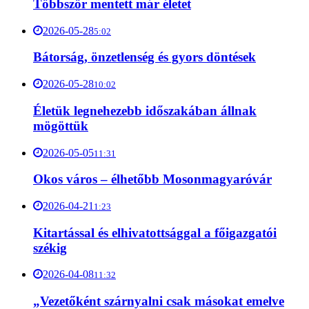
Többször mentett már életet
2026-05-28
5:02
Bátorság, önzetlenség és gyors döntések
2026-05-28
10:02
Életük legnehezebb időszakában állnak
mögöttük
2026-05-05
11:31
Okos város – élhetőbb Mosonmagyaróvár
2026-04-21
1:23
Kitartással és elhivatottsággal a főigazgatói
székig
2026-04-08
11:32
„Vezetőként szárnyalni csak másokat emelve