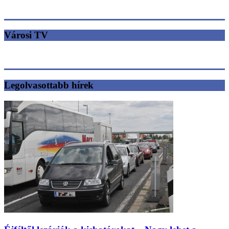
Városi TV
Legolvasottabb hírek