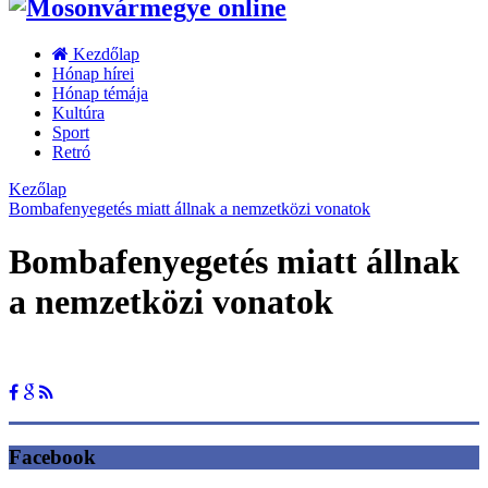
Kezdőlap
Hónap hírei
Hónap témája
Kultúra
Sport
Retró
Kezőlap
Bombafenyegetés miatt állnak a nemzetközi vonatok
Bombafenyegetés miatt állnak
a nemzetközi vonatok
Facebook