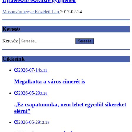
Újraélesztő eszközre gyűjtenek
Mosonvármegye Közéleti Lap
2017-02-24
Keresés
Keresés:
Cikkeink
2026-07-14
5:33
Megalkotta a város címerét is
2026-05-29
3:28
„Ez csapatmunka, nem lehet egyedül sikereket
elérni”
2026-05-29
12:28