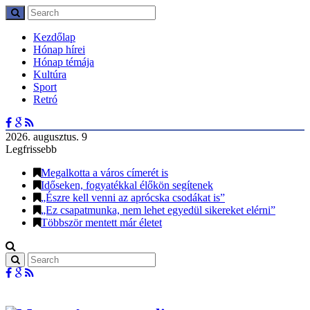
Kezdőlap
Hónap hírei
Hónap témája
Kultúra
Sport
Retró
2026. augusztus. 9
Legfrissebb
Megalkotta a város címerét is
Időseken, fogyatékkal élőkön segítenek
„Észre kell venni az aprócska csodákat is”
„Ez csapatmunka, nem lehet egyedül sikereket elérni”
Többször mentett már életet