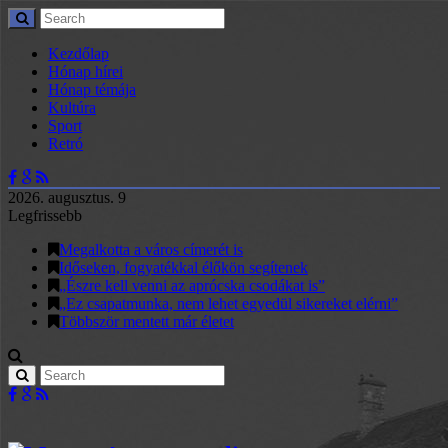
Kezdőlap
Hónap hírei
Hónap témája
Kultúra
Sport
Retró
2026. augusztus. 9
Legfrissebb
Megalkotta a város címerét is
Időseken, fogyatékkal élőkön segítenek
„Észre kell venni az aprócska csodákat is”
„Ez csapatmunka, nem lehet egyedül sikereket elérni”
Többször mentett már életet