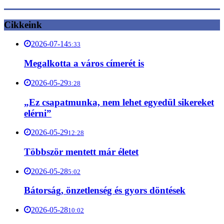
Cikkeink
2026-07-14
5:33
Megalkotta a város címerét is
2026-05-29
3:28
„Ez csapatmunka, nem lehet egyedül sikereket
elérni”
2026-05-29
12:28
Többször mentett már életet
2026-05-28
5:02
Bátorság, önzetlenség és gyors döntések
2026-05-28
10:02