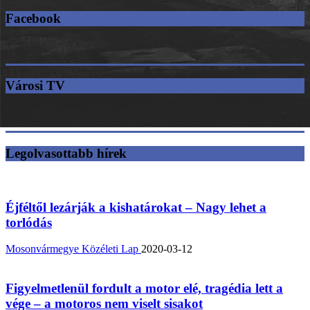
Facebook
Városi TV
Legolvasottabb hírek
Éjféltől lezárják a kishatárokat – Nagy lehet a
torlódás
Mosonvármegye Közéleti Lap
2020-03-12
Figyelmetlenül fordult a motor elé, tragédia lett a
vége – a motoros nem viselt sisakot