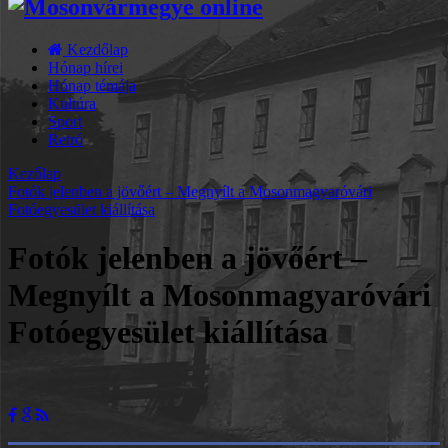
Kezdőlap
Hónap hírei
Hónap témája
Kultúra
Sport
Retró
Kezőlap
Fotók jelenben a jövőért – Megnyílt a Mosonmagyaróvári
Fotóegyesület kiállítása
Fotók jelenben a jövőért –
Megnyílt a Mosonmagyaróvári
Fotóegyesület kiállítása