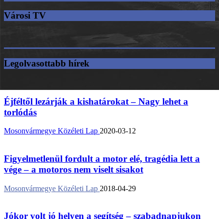
Városi TV
Legolvasottabb hírek
Éjféltől lezárják a kishatárokat – Nagy lehet a
torlódás
Mosonvármegye Közéleti Lap
2020-03-12
Figyelmetlenül fordult a motor elé, tragédia lett a
vége – a motoros nem viselt sisakot
Mosonvármegye Közéleti Lap
2018-04-29
Jókor volt jó helyen a segítség – szabadnapjukon