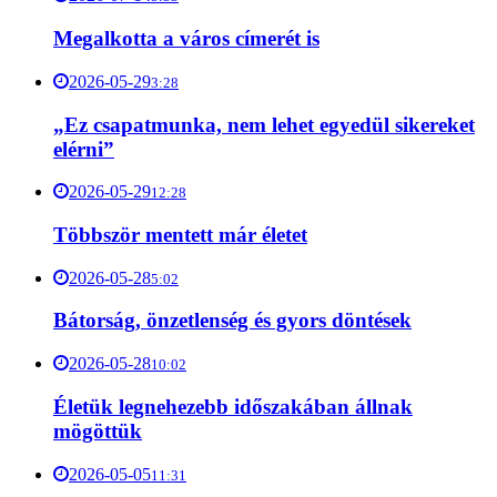
Megalkotta a város címerét is
2026-05-29
3:28
„Ez csapatmunka, nem lehet egyedül sikereket
elérni”
2026-05-29
12:28
Többször mentett már életet
2026-05-28
5:02
Bátorság, önzetlenség és gyors döntések
2026-05-28
10:02
Életük legnehezebb időszakában állnak
mögöttük
2026-05-05
11:31