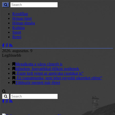
Kezdőlap
Hónap hírei
Hónap témája
Kultúra
Sport
Retró
2026. augusztus. 9
Legfrissebb
Megalkotta a város címerét is
Időseken, fogyatékkal élőkön segítenek
„Észre kell venni az aprócska csodákat is”
„Ez csapatmunka, nem lehet egyedül sikereket elérni”
Többször mentett már életet