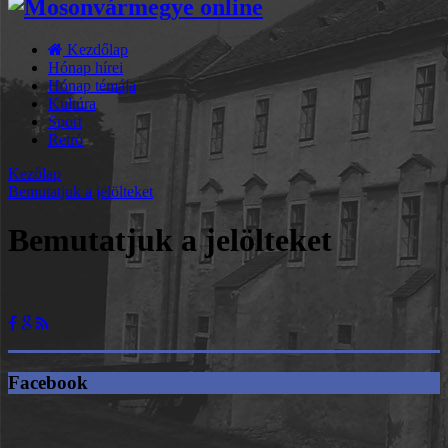
Kezdőlap
Hónap hírei
Hónap témája
Kultúra
Sport
Retró
Kezőlap
Bemutatjuk a jelölteket
Bemutatjuk a jelölteket
Facebook