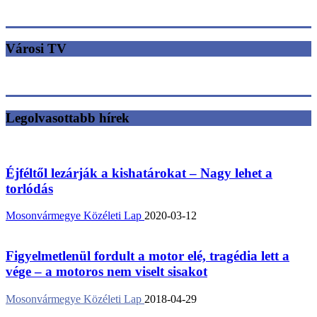
Városi TV
Legolvasottabb hírek
Éjféltől lezárják a kishatárokat – Nagy lehet a
torlódás
Mosonvármegye Közéleti Lap
2020-03-12
Figyelmetlenül fordult a motor elé, tragédia lett a
vége – a motoros nem viselt sisakot
Mosonvármegye Közéleti Lap
2018-04-29