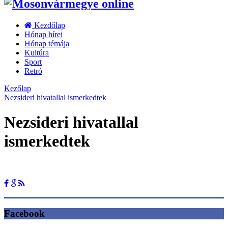
Kezdőlap
Hónap hírei
Hónap témája
Kultúra
Sport
Retró
Kezőlap
Nezsideri hivatallal ismerkedtek
Nezsideri hivatallal
ismerkedtek
Facebook