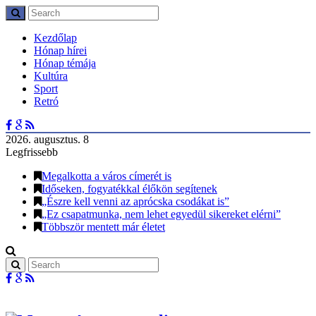
Kezdőlap
Hónap hírei
Hónap témája
Kultúra
Sport
Retró
2026. augusztus. 8
Legfrissebb
Megalkotta a város címerét is
Időseken, fogyatékkal élőkön segítenek
„Észre kell venni az aprócska csodákat is”
„Ez csapatmunka, nem lehet egyedül sikereket elérni”
Többször mentett már életet