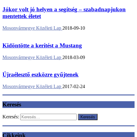
Jókor volt jó helyen a segítség – szabadnapjukon
mentettek életet
Mosonvármegye Közéleti Lap
2018-09-10
Kidöntötte a kerítést a Mustang
Mosonvármegye Közéleti Lap
2018-03-09
Újraélesztő eszközre gyűjtenek
Mosonvármegye Közéleti Lap
2017-02-24
Keresés
Keresés:
Cikkeink