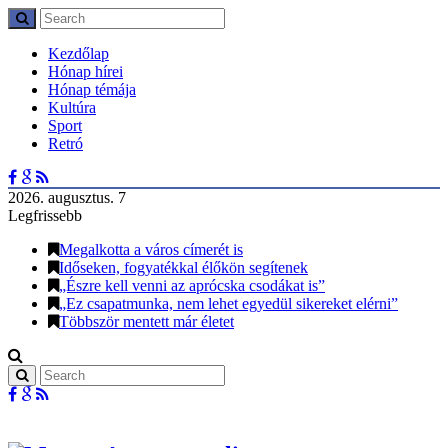
Kezdőlap
Hónap hírei
Hónap témája
Kultúra
Sport
Retró
2026. augusztus. 7
Legfrissebb
Megalkotta a város címerét is
Időseken, fogyatékkal élőkön segítenek
„Észre kell venni az aprócska csodákat is”
„Ez csapatmunka, nem lehet egyedül sikereket elérni”
Többször mentett már életet