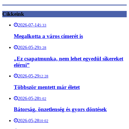
Cikkeink
2026-07-14
5:33
Megalkotta a város címerét is
2026-05-29
3:28
„Ez csapatmunka, nem lehet egyedül sikereket
elérni”
2026-05-29
12:28
Többször mentett már életet
2026-05-28
5:02
Bátorság, önzetlenség és gyors döntések
2026-05-28
10:02