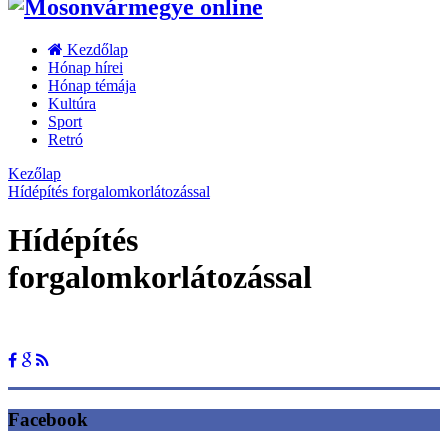
Kezdőlap
Hónap hírei
Hónap témája
Kultúra
Sport
Retró
Kezőlap
Hídépítés forgalomkorlátozással
Hídépítés
forgalomkorlátozással
Facebook