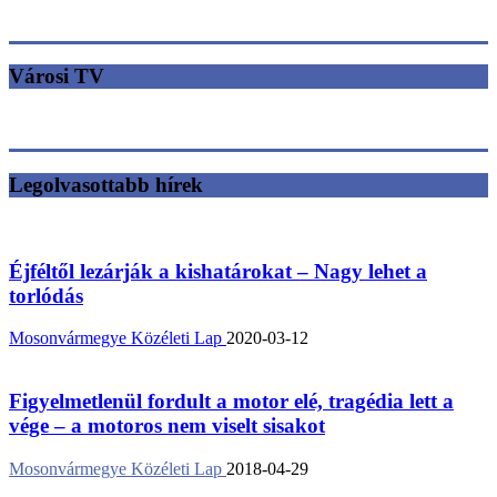
Városi TV
Legolvasottabb hírek
Éjféltől lezárják a kishatárokat – Nagy lehet a
torlódás
Mosonvármegye Közéleti Lap
2020-03-12
Figyelmetlenül fordult a motor elé, tragédia lett a
vége – a motoros nem viselt sisakot
Mosonvármegye Közéleti Lap
2018-04-29