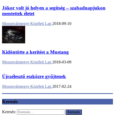
Jókor volt jó helyen a segítség – szabadnapjukon
mentettek életet
Mosonvármegye Közéleti Lap
2018-09-10
Kidöntötte a kerítést a Mustang
Mosonvármegye Közéleti Lap
2018-03-09
Újraélesztő eszközre gyűjtenek
Mosonvármegye Közéleti Lap
2017-02-24
Keresés
Keresés: