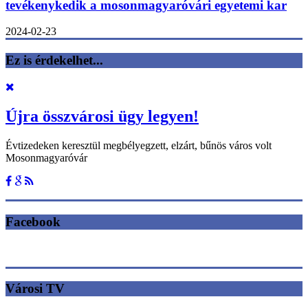
tevékenykedik a mosonmagyaróvári egyetemi kar
2024-02-23
Ez is érdekelhet...
Újra összvárosi ügy legyen!
Évtizedeken keresztül megbélyegzett, elzárt, bűnös város volt
Mosonmagyaróvár
Facebook
Városi TV