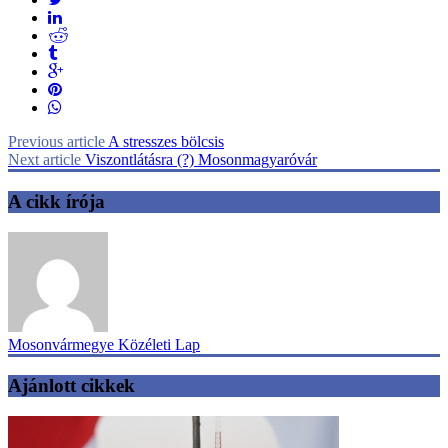
Previous article
A stresszes bölcsis
Next article
Viszontlátásra (?) Mosonmagyaróvár
A cikk írója
Mosonvármegye Közéleti Lap
Ajánlott cikkek