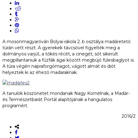
A mosonmagyaróvári Bolyai-iskola 2. b osztálya madáretető
túrán vett részt. A gyerekek távcsővel figyelték meg a
dolmányos varjút, a tőkés récét, a cinegét, sőt sikerült
megpillantaniuk a fűzfák ágai között megbújó fülesbaglyot is.
A túra végén napraforgómagot, vágott almát és diót
helyeztek ki az éhező madaraknak.
A tanulók köszönetet mondanak Nagy Kornélnak, a Madár-
és Természetbarát Portál alapítójának a hangulatos
programért.
2016/2