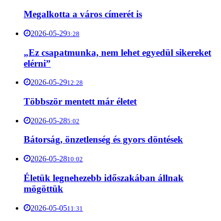
Megalkotta a város címerét is
2026-05-29
3:28
„Ez csapatmunka, nem lehet egyedül sikereket
elérni”
2026-05-29
12:28
Többször mentett már életet
2026-05-28
5:02
Bátorság, önzetlenség és gyors döntések
2026-05-28
10:02
Életük legnehezebb időszakában állnak
mögöttük
2026-05-05
11:31