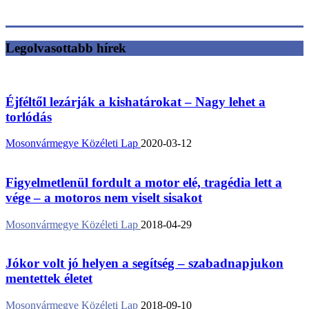
Legolvasottabb hírek
Éjféltől lezárják a kishatárokat – Nagy lehet a
torlódás
Mosonvármegye Közéleti Lap
2020-03-12
Figyelmetlenül fordult a motor elé, tragédia lett a
vége – a motoros nem viselt sisakot
Mosonvármegye Közéleti Lap
2018-04-29
Jókor volt jó helyen a segítség – szabadnapjukon
mentettek életet
Mosonvármegye Közéleti Lap
2018-09-10