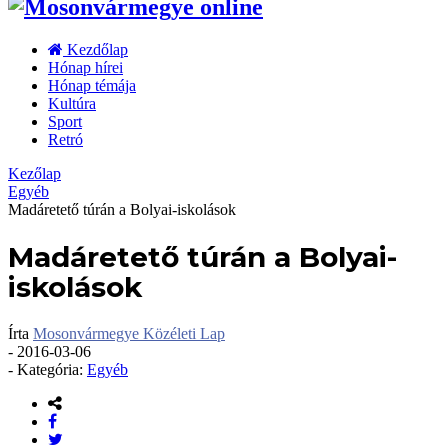
Kezdőlap
Hónap hírei
Hónap témája
Kultúra
Sport
Retró
Kezőlap
Egyéb
Madáretető túrán a Bolyai-iskolások
Madáretető túrán a Bolyai-
iskolások
Írta
Mosonvármegye Közéleti Lap
-
2016-03-06
- Kategória:
Egyéb