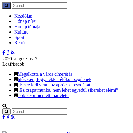
Kezdőlap
Hónap hírei
Hónap témája
Kultúra
Sport
Retró
2026. augusztus. 7
Legfrissebb
Megalkotta a város címerét is
Időseken, fogyatékkal élőkön segítenek
„Észre kell venni az aprócska csodákat is”
„Ez csapatmunka, nem lehet egyedül sikereket elérni”
Többször mentett már életet