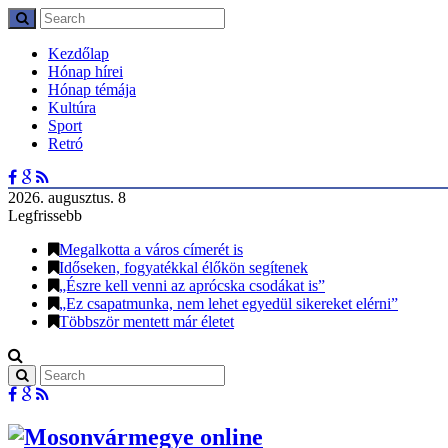
Kezdőlap
Hónap hírei
Hónap témája
Kultúra
Sport
Retró
2026. augusztus. 8
Legfrissebb
Megalkotta a város címerét is
Időseken, fogyatékkal élőkön segítenek
„Észre kell venni az aprócska csodákat is”
„Ez csapatmunka, nem lehet egyedül sikereket elérni”
Többször mentett már életet