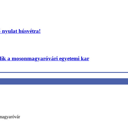
 nyulat húsvétra!
edik a mosonmagyaróvári egyetemi kar
nmagyaróvár