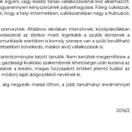
gyéni, vagy kisebb társas vállalkozásoknál lesz alkalmazott.
n ugyanennyien kényszerülnek pályaelhagyásra. Főleg cukrászok,
lő, hogy a helyi éttermekben, cukrászatokban nagy a fluktuáció,
szerveznek. Általános iskolában intenzívnek, középiskolákban
kolásoknál az életkor miatt leginkább a szülők döntenek a
szakmunkások esetében is komoly szerepe van a szülő beváltható
lésekben bővelkedő, máskor alvó) vállalkozások is.
vő tanintézménybe íratott tanulók. Nem kerültek megemlítésre a
ki, gazdasági kvalitású szakemberek lehetőségei után kutatva az
latok a kreatív, magas hozzáadott értéket jelentő tudást az
ő módon) saját dolgozóikból nevelnek ki.
k alig negyede marad itthon, a jobb tanulmányi eredménnyel
2016/2