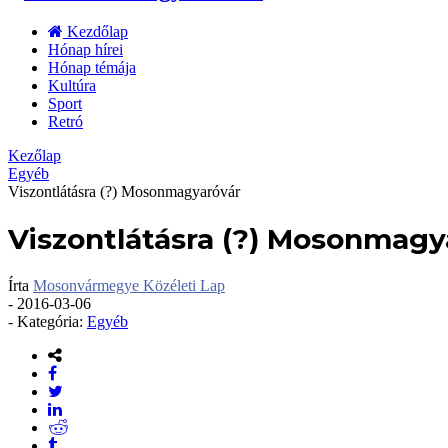
Kezdőlap
Hónap hírei
Hónap témája
Kultúra
Sport
Retró
Kezőlap
Egyéb
Viszontlátásra (?) Mosonmagyaróvár
Viszontlátásra (?) Mosonmagy
Írta
Mosonvármegye Közéleti Lap
-
2016-03-06
- Kategória:
Egyéb