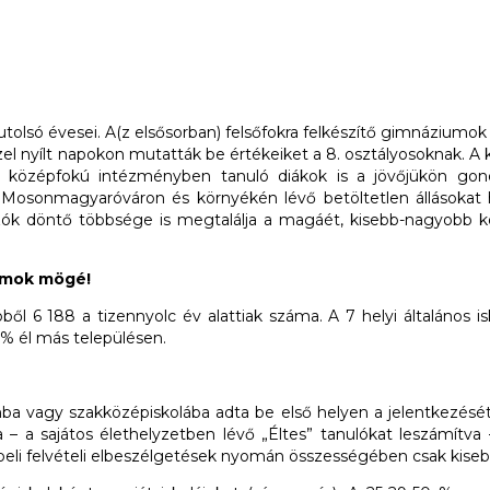
 utolsó évesei. A(z elsősorban) felsőfokra felkészítő gimnáziumok
l nyílt napokon mutatták be értékeiket a 8. osztályosoknak. A 
 a középfokú intézményben tanuló diákok is a jövőjükön gond
Mosonmagyaróváron és környékén lévő betöltetlen állásokat h
zók döntő többsége is megtalálja a magáét, kisebb-nagyobb k
ámok mögé!
l 6 188 a tizennyolc év alattiak száma. A 7 helyi általános isk
% él más településen.
a vagy szakközépiskolába adta be első helyen a jelentkezését. 
 – a sajátos élethelyzetben lévő „Éltes” tanulókat leszámítva –
zóbeli felvételi elbeszélgetések nyomán összességében csak kis