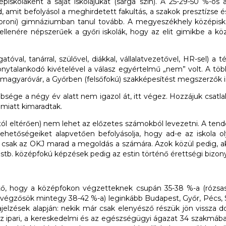
piskolaként a saját iskolájukat (sárga szín). A 25-29-50 %-o
, amit befolyásol a meghirdetett fakultás, a szakok presztízse é
proni) gimnáziumban tanul tovább. A megyeszékhely középiskol
 ellenére népszerűek a győri iskolák, hogy az elit gimikbe a köz
atóval, tanárral, szülővel, diákkal, vállalatvezetővel, HR-sel) 
talankodó kivételével a válasz egyértelmű „nem” volt. A többs
magyaróvár, a Győrben (felsőfokú) szakképesítést megszerzők i
ge a négy év alatt nem igazol át, itt végez. Hozzájuk csatlakoz
 miatt kimaradtak.
któl eltérően) nem lehet az előzetes számokból levezetni. A tend
hetőségeiket alapvetően befolyásolja, hogy ad-e az iskola oly
 csak az OKJ marad a megoldás a számára. Azok közül pedig, a
 stb. középfokú képzések pedig az estin történő érettségi bizony
ülhető, hogy a középfokon végzetteknek csupán 35-38 %-a (róz
égzősök mintegy 38-42 %-a) leginkább Budapest, Győr, Pécs, Sze
szajelzések alapján: nekik már csak elenyésző részük jön viss
az ipari, a kereskedelmi és az egészségügyi ágazat 34 szakmában