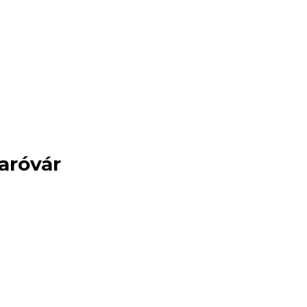
aróvár