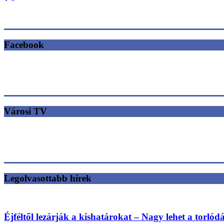
Facebook
Városi TV
Legolvasottabb hírek
Éjféltől lezárják a kishatárokat – Nagy lehet a torlód