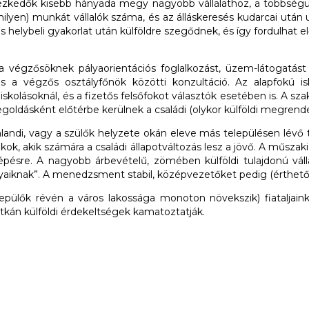
zkedők kisebb hányada megy nagyobb vállalathoz, a többségük e
milyen) munkát vállalók száma, és az álláskeresés kudarcai utá
 helybeli gyakorlat után külföldre szegődnek, és így fordulhat e
 a végzősöknek pályaorientációs foglalkozást, üzem-látogatást 
 a végzős osztályfőnök közötti konzultáció. Az alapfokú is
skolásoknál, és a fizetős felsőfokot választók esetében is. A 
oldásként előtérbe kerülnek a családi (olykor külföldi megrende
genlandi, vagy a szülők helyzete okán eleve más településen lé
ákok, akik számára a családi állapotváltozás lesz a jövő. A műsza
pésre. A nagyobb árbevételű, zömében külföldi tulajdonú válla
“leányaiknak”. A menedzsment stabil, középvezetőket pedig (érthet
epülők révén a város lakossága monoton növekszik) fiataljain
tkán külföldi érdekeltségek kamatoztatják.