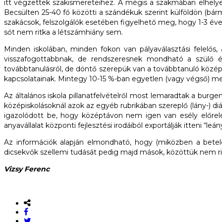
itt végzettek szakismereteihez. A mégis a szakmában elhelye
Becsülten 25-40 fő közötti a szándékuk szerint külföldön (bár
szakácsok, felszolgálók esetében figyelhető meg, hogy 1-3 éves
sőt nem ritka a létszámhiány sem.
Minden iskolában, minden fokon van pályaválasztási felelős,
visszafogottabbnak, de rendszeresnek mondható a szülő és
továbbtanulásról, de döntő szerepük van a továbbtanuló középi
kapcsolatainak. Mintegy 10-15 %-ban egyetlen (vagy végső) meg
Az általános iskola pillanatfelvételről most lemaradtak a bur
középiskolásoknál azok az egyéb rubrikában szereplő (lány-) di
igazolódott be, hogy középtávon nem igen van esély előrelé
anyavállalat központi fejlesztési irodáiból exportálják itteni 
Az információk alapján elmondható, hogy (miközben a betel
dicsekvők szellemi tudását pedig majd mások, közöttük nem ri
Vizsy Ferenc