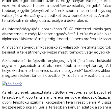
Érdemes elgondolkodni azon is, hogy hányan választják közé
vezethető vissza, hanem alapvetően az iskolák jellegéből fakad
többsége győri (elenyésző számuk soproni, szombathelyi, so
választják a Bercsényit, a Jedliket és a bencéseket is. Annak
tanulóknak már elég kicsi az esélye a bekerülésre.
Az információgyűjtés időszakában 50-60 érintettel (iskolaigazg
visszatérnek-e még Mosonmagyaróvárra? Hetük és a két bizony
diplomás álláskeresésnél pedig (mondják) nem preferált Moson
A mosonmagyaróvári középiskolát választók meghatározó többsé
bejárást, a teljesítménykényszer miatti tempót, vagy egyéb ok
A középiskolát befejezők tényleges jövőjét (általános iskoláso
egyre magasabbak a tétek, mind több a bizonytalanság. A le
helyezkedni, mert ha nincs szakma a „gyerek” kezében, akkor
megszerzéséért tanulnak tovább. (A Tudásfa, a Mezőföld, a Lia
Az elmúlt évek tapasztalatait 2016-ra vetítve, az jól becs
térségben. A jobb tanulmányi eredményükre alapozók (azaz a v
győri) felsőfokú szakmai képzésben kíván részt venni. A vis
legszélesebb skálán. Bár a térségben (januári adatok alapján) 