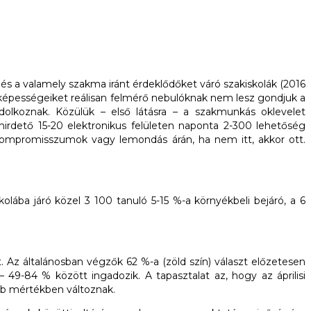
 és a valamely szakma iránt érdeklődőket váró szakiskolák (2016
képességeiket reálisan felmérő nebulóknak nem lesz gondjuk a
olkoznak. Közülük – első látásra – a szakmunkás oklevelet
irdető 15-20 elektronikus felületen naponta 2-300 lehetőség
ompromisszumok vagy lemondás árán, ha nem itt, akkor ott.
olába járó közel 3 100 tanuló 5-15 %-a környékbeli bejáró, a 6
Az általánosban végzők 62 %-a (zöld szín) választ előzetesen
 49-84 % között ingadozik. A tapasztalat az, hogy az áprilisi
ebb mértékben változnak.