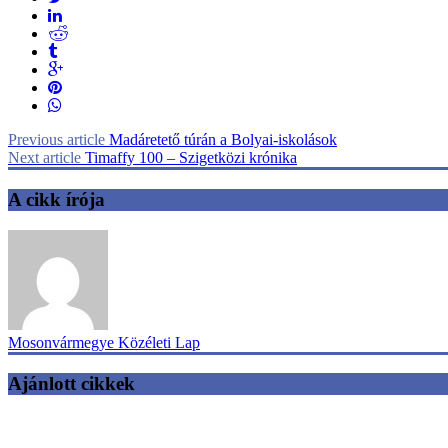
Previous article
Madáretető túrán a Bolyai-iskolások
Next article
Timaffy 100 – Szigetközi krónika
A cikk írója
Mosonvármegye Közéleti Lap
Ajánlott cikkek