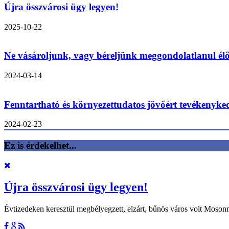
Újra összvárosi ügy legyen!
2025-10-22
Ne vásároljunk, vagy béreljünk meggondolatlanul élő
2024-03-14
Fenntartható és környezettudatos jövőért tevékenyk
2024-02-23
Ez is érdekelhet...
Újra összvárosi ügy legyen!
Évtizedeken keresztül megbélyegzett, elzárt, bűnös város volt Moso