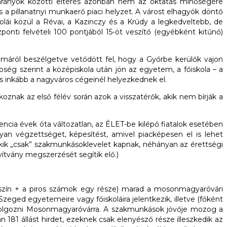
s arányok közötti eltérés azonban nem az oktatás minőségére
s a pillanatnyi munkaerő piaci helyzet. A várost elhagyók döntő
ái közül a Révai, a Kazinczy és a Krúdy a legkedveltebb, de
ponti felvételi 100 pontjából 15-öt veszítő (egyébként kitűnő)
a témáról beszélgetve vetődött fel, hogy a Győrbe kerülők vajon
ég szerint a középiskola után jön az egyetem, a főiskola – a
s inkább a nagyváros cégeinél helyezkednek el.
nak az első félév során azok a visszatérők, akik nem bírják a
encia évek óta változatlan, az ÉLET-be kilépő fiatalok esetében
an végzettséget, képesítést, amivel piacképesen el is lehet
kik „csak” szakmunkásoklevelet kapnak, néhányan az érettségi
ítvány megszerzését segítik elő.)
saszín + a piros számok egy része) marad a mosonmagyaróvári
ged egyetemeire vagy főiskoláira jelentkezik, illetve (főként
za dolgozni Mosonmagyaróvárra. A szakmunkások jövője mozog a
 181 állást hirdet, ezeknek csak elenyésző része illeszkedik az