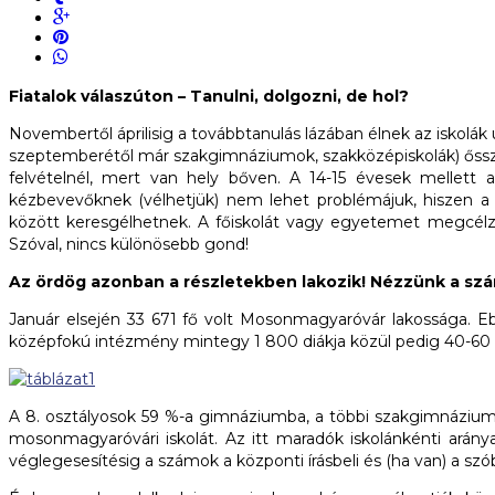
Fiatalok válaszúton – Tanulni, dolgozni, de hol?
Novembertől áprilisig a továbbtanulás lázában élnek az iskolák
szeptemberétől már szakgimnáziumok, szakközépiskolák) őssze
felvételnél, mert van hely bőven. A 14-15 évesek mellett
kézbevevőknek (vélhetjük) nem lehet problémájuk, hiszen a 
között keresgélhetnek. A főiskolát vagy egyetemet megcél
Szóval, nincs különösebb gond!
Az ördög azonban a részletekben lakozik! Nézzünk a sz
Január elsején 33 671 fő volt Mosonmagyaróvár lakossága. Ebbő
középfokú intézmény mintegy 1 800 diákja közül pedig 40-60 
A 8. osztályosok 59 %-a gimnáziumba, a többi szakgimnáziumb
mosonmagyaróvári iskolát. Az itt maradók iskolánkénti aránya
véglegesesítésig a számok a központi írásbeli és (ha van) a s