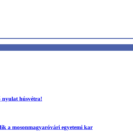
 nyulat húsvétra!
edik a mosonmagyaróvári egyetemi kar