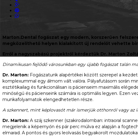
Marton.Dental fogászat egy modern, korszerűen felszerelt
megközelíthető helyen kialakított új rendelőt vehette 
Erről a nagyszabású projektről kérdeztük Dr. Marton Zolt
Dinamikusan fejlődő
városunkban egy újabb fogászat talán már
Dr. Marton:
Fogászatunk alapértékei között szerepel a kezde
komplexummal egy álmom vált valóra. Pályafutásom során mindi
esztétikailag és funkcionálisan is pácienseim maximális el
minőségű és pácienseink számára is optimális legyen. Ezen vezé
munkafolyamatok elengedhetetlen része.
A szkennert, mint képlovasót már ismerjük otthonról vagy az i
Dr. Marton:
A száj szkenner (szakirodalomban: intraoral scanner
megjelenik a képernyőn és pár perc múlva ez alapján a fogtech
elmarad. A pontos és gyors leolvasás begyakorolt mozdulatokat