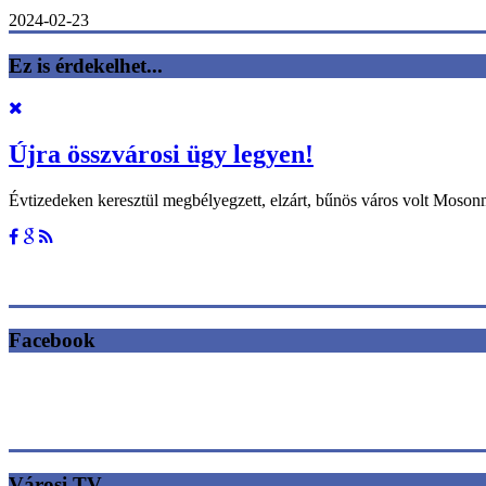
2024-02-23
Ez is érdekelhet...
Újra összvárosi ügy legyen!
Évtizedeken keresztül megbélyegzett, elzárt, bűnös város volt Moso
Facebook
Városi TV