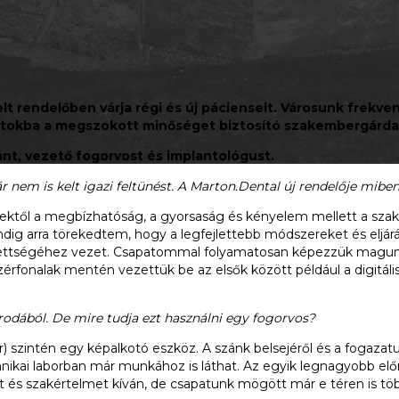
 rendelőben várja régi és új pácienseit. Városunk frekvent
birtokba a megszokott minőséget biztosító szakembergárda
ánt, vezető fogorvost és implantológust.
 nem is kelt igazi feltünést. A Marton.Dental új rendelője mibe
tektől a megbízhatóság, a gyorsaság és kényelem mellett a szak
g arra törekedtem, hogy a legfejlettebb módszereket és eljárá
égedettségéhez vezet. Csapatommal folyamatosan képezzük mag
rfonalak mentén vezettük be az elsők között például a digitális
rodából. De mire tudja ezt használni egy fogorvos?
) szintén egy képalkotó eszköz. A szánk belsejéről és a fogazatun
nikai laborban már munkához is láthat. Az egyik legnagyobb előn
 és szakértelmet kíván, de csapatunk mögött már e téren is több