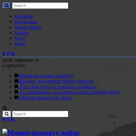
Kezdőlap
Hónap hírei
Hónap témája
Kultúra
Sport
Retró
2026. augusztus. 8
Legfrissebb
Megalkotta a város címerét is
Időseken, fogyatékkal élőkön segítenek
„Észre kell venni az aprócska csodákat is”
„Ez csapatmunka, nem lehet egyedül sikereket elérni”
Többször mentett már életet