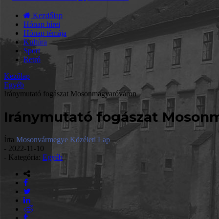
Kezdőlap
Hónap hírei
Hónap témája
Kultúra
Sport
Retró
Kezőlap
Egyéb
Iránymutató fogászat Mosonmagyaróváron
Iránymutató fogászat Moson
Írta
Mosonvármegye Közéleti Lap
-
2022-11-10
- Kategória:
Egyéb