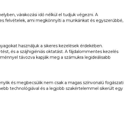
elyben, várakozási idő nélkül el tudjuk végezni. A
éges felvételek, ami megkönnyíti a munkánkat és egyszerűbbé,
nyagokat használjuk a sikeres kezelések érdekében.
tést, és a szájhigiéniás oktatást. A fájdalommentes kezelés
élménnyel távozva kapják meg a számukra legideálisabb
génylik és megbecsülik nem csak a magas színvonalú fogászati
ebb technológiával és a legjobb szakértelemmel sikerült egy