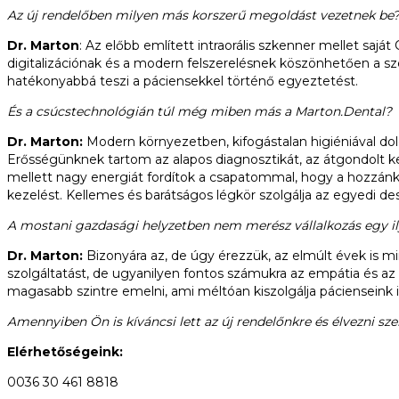
Az új rendelőben milyen más korszerű megoldást vezetnek be
Dr. Marton
: Az előbb említett intraorális szkenner mellet sajá
digitalizációnak és a modern felszerelésnek köszönhetően a sz
hatékonyabbá teszi a páciensekkel történő egyeztetést.
És a csúcstechnológián túl még miben más a Marton.Dental?
Dr. Marton:
Modern környezetben, kifogástalan higiéniával do
Erősségünknek tartom az alapos diagnosztikát, az átgondolt kez
mellett nagy energiát fordítok a csapatommal, hogy a hozzán
kezelést. Kellemes és barátságos légkör szolgálja az egyedi desi
A mostani gazdasági helyzetben nem merész vállalkozás egy 
Dr. Marton:
Bizonyára az, de úgy érezzük, az elmúlt évek is 
szolgáltatást, de ugyanilyen fontos számukra az empátia és a
magasabb szintre emelni, ami méltóan kiszolgálja pácienseink 
Amennyiben Ön is kíváncsi lett az új rendelőnkre és élvezni sze
Elérhetőségeink:
0036 30 461 8818