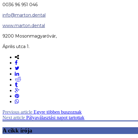
0036 96 951 046
info@marton.dental
www.marton.dental
9200 Mosonmagyaróvár,
Április utca 1.
Previous article
Egyre többen buszoznak
Next article
Pályaválasztási napot tartottak
A cikk írója