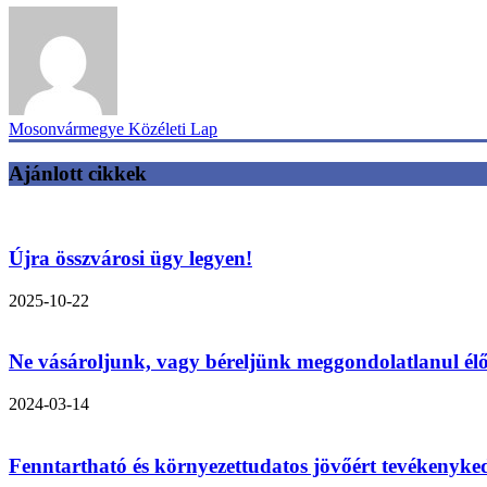
Mosonvármegye Közéleti Lap
Ajánlott cikkek
Újra összvárosi ügy legyen!
2025-10-22
Ne vásároljunk, vagy béreljünk meggondolatlanul élő
2024-03-14
Fenntartható és környezettudatos jövőért tevékenyk