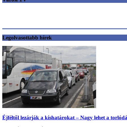
Legolvasottabb hírek
Éjféltől lezárják a kishatárokat – Nagy lehet a torlód