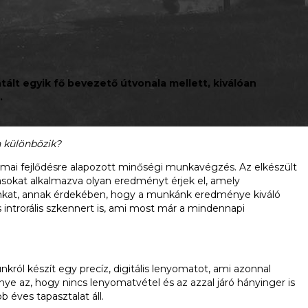
ált egyik fő bevezető útvonala mellett, kiválóan
.
n különbözik?
mai fejlődésre alapozott minőségi munkavégzés. Az elkészült
sokat alkalmazva olyan eredményt érjek el, amely
unkat, annak érdekében, hogy a munkánk eredménye kiváló
 introrális szkennert is, ami most már a mindennapi
król készít egy precíz, digitális lenyomatot, ami azonnal
ye az, hogy nincs lenyomatvétel és az azzal járó hányinger is
 éves tapasztalat áll.