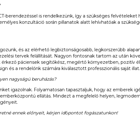
?
t CT-berendezéssel is rendelkezünk, így a szükséges felvételeket h
emélyes konzultáció során pillanatok alatt lehívhatóak a szüks
lgozunk, és az elérhető legbiztonságosabb, legkorszerűbb alapa
elési tervek felállítását. Nagyon fontosnak tartom az után köve
k érkező páciensek segítőkész, megértő környezetben, pozitív 
gn és a rendelőnk számára kiválasztott professzionális saját illat.
ilyen nagyságú beruházás?
minket igazolnak. Folyamatosan tapasztaljuk, hogy az emberek i
z emberközpontú ellátás. Mindezt a megfelelő helyen, legmodern
igényeit.
retné ennek előnyeit, kérjen id
ő
pontot fogászatunkon!