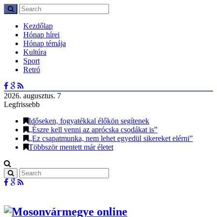
Kezdőlap
Hónap hírei
Hónap témája
Kultúra
Sport
Retró
2026. augusztus. 7
Legfrissebb
Időseken, fogyatékkal élőkön segítenek
„Észre kell venni az aprócska csodákat is”
„Ez csapatmunka, nem lehet egyedül sikereket elérni”
Többször mentett már életet