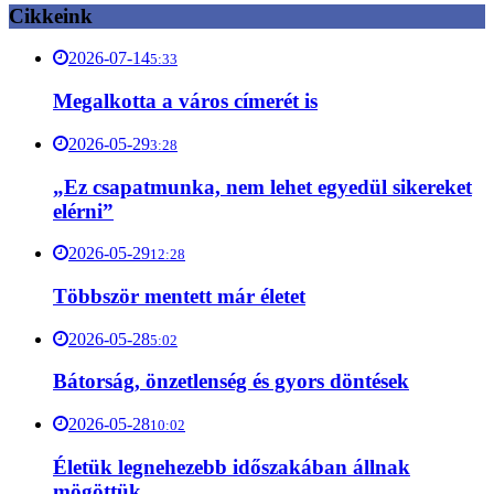
Cikkeink
2026-07-14
5:33
Megalkotta a város címerét is
2026-05-29
3:28
„Ez csapatmunka, nem lehet egyedül sikereket
elérni”
2026-05-29
12:28
Többször mentett már életet
2026-05-28
5:02
Bátorság, önzetlenség és gyors döntések
2026-05-28
10:02
Életük legnehezebb időszakában állnak
mögöttük