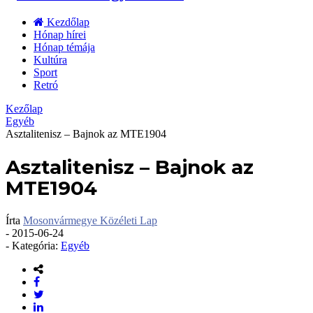
Kezdőlap
Hónap hírei
Hónap témája
Kultúra
Sport
Retró
Kezőlap
Egyéb
Asztalitenisz – Bajnok az MTE1904
Asztalitenisz – Bajnok az
MTE1904
Írta
Mosonvármegye Közéleti Lap
-
2015-06-24
- Kategória:
Egyéb