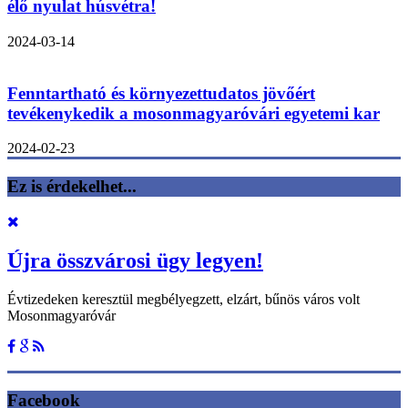
élő nyulat húsvétra!
2024-03-14
Fenntartható és környezettudatos jövőért
tevékenykedik a mosonmagyaróvári egyetemi kar
2024-02-23
Ez is érdekelhet...
Újra összvárosi ügy legyen!
Évtizedeken keresztül megbélyegzett, elzárt, bűnös város volt
Mosonmagyaróvár
Facebook