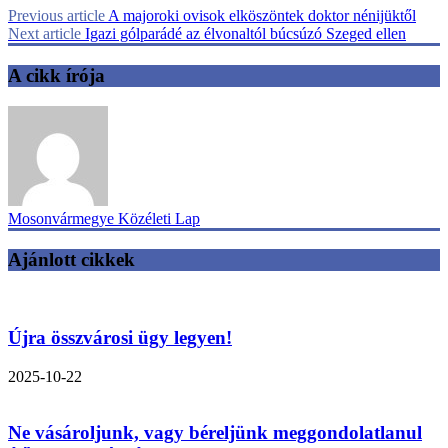
Previous article
A majoroki ovisok elköszöntek doktor nénijüktől
Next article
Igazi gólparádé az élvonaltól búcsúzó Szeged ellen
A cikk írója
Mosonvármegye Közéleti Lap
Ajánlott cikkek
Újra összvárosi ügy legyen!
2025-10-22
Ne vásároljunk, vagy béreljünk meggondolatlanul