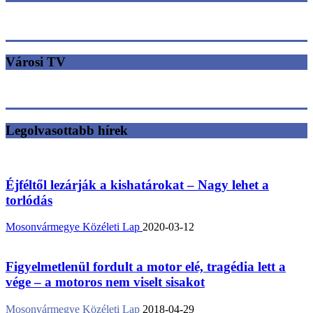
Városi TV
Legolvasottabb hírek
Éjféltől lezárják a kishatárokat – Nagy lehet a
torlódás
Mosonvármegye Közéleti Lap
2020-03-12
Figyelmetlenül fordult a motor elé, tragédia lett a
vége – a motoros nem viselt sisakot
Mosonvármegye Közéleti Lap
2018-04-29