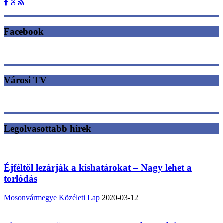
Facebook
Városi TV
Legolvasottabb hírek
Éjféltől lezárják a kishatárokat – Nagy lehet a
torlódás
Mosonvármegye Közéleti Lap
2020-03-12