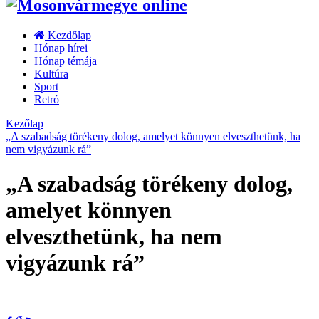
Kezdőlap
Hónap hírei
Hónap témája
Kultúra
Sport
Retró
Kezőlap
„A szabadság törékeny dolog, amelyet könnyen elveszthetünk, ha
nem vigyázunk rá”
„A szabadság törékeny dolog,
amelyet könnyen
elveszthetünk, ha nem
vigyázunk rá”