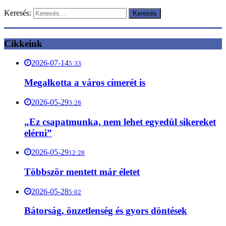
Keresés:
Cikkeink
2026-07-14
5:33
Megalkotta a város címerét is
2026-05-29
3:28
„Ez csapatmunka, nem lehet egyedül sikereket
elérni”
2026-05-29
12:28
Többször mentett már életet
2026-05-28
5:02
Bátorság, önzetlenség és gyors döntések