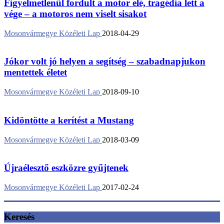
Figyelmetlenül fordult a motor elé, tragédia lett a
vége – a motoros nem viselt sisakot
Mosonvármegye Közéleti Lap
2018-04-29
Jókor volt jó helyen a segítség – szabadnapjukon
mentettek életet
Mosonvármegye Közéleti Lap
2018-09-10
Kidöntötte a kerítést a Mustang
Mosonvármegye Közéleti Lap
2018-03-09
Újraélesztő eszközre gyűjtenek
Mosonvármegye Közéleti Lap
2017-02-24
Keresés