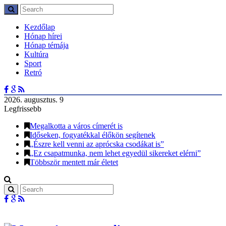
Kezdőlap
Hónap hírei
Hónap témája
Kultúra
Sport
Retró
2026. augusztus. 9
Legfrissebb
Megalkotta a város címerét is
Időseken, fogyatékkal élőkön segítenek
„Észre kell venni az aprócska csodákat is”
„Ez csapatmunka, nem lehet egyedül sikereket elérni”
Többször mentett már életet