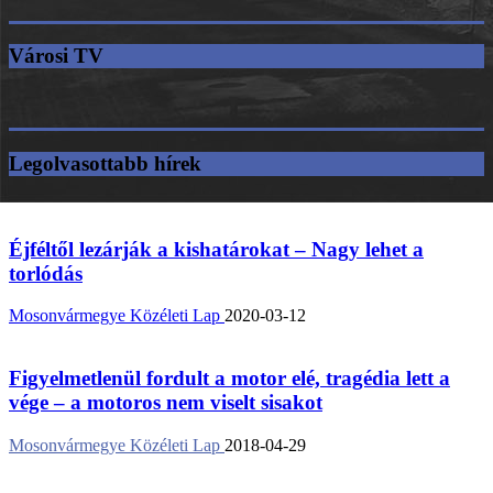
Városi TV
Legolvasottabb hírek
Éjféltől lezárják a kishatárokat – Nagy lehet a
torlódás
Mosonvármegye Közéleti Lap
2020-03-12
Figyelmetlenül fordult a motor elé, tragédia lett a
vége – a motoros nem viselt sisakot
Mosonvármegye Közéleti Lap
2018-04-29