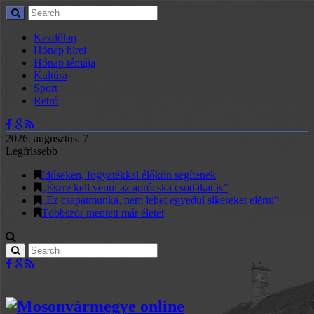
Kezdőlap
Hónap hírei
Hónap témája
Kultúra
Sport
Retró
2026. augusztus. 7
Legfrissebb
Időseken, fogyatékkal élőkön segítenek
„Észre kell venni az aprócska csodákat is”
„Ez csapatmunka, nem lehet egyedül sikereket elérni”
Többször mentett már életet