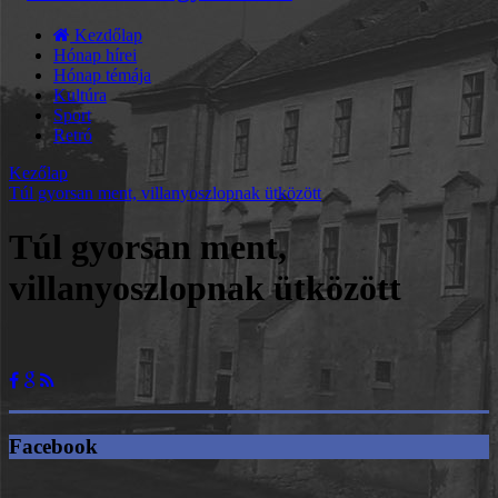
Kezdőlap
Hónap hírei
Hónap témája
Kultúra
Sport
Retró
Kezőlap
Túl gyorsan ment, villanyoszlopnak ütközött
Túl gyorsan ment,
villanyoszlopnak ütközött
Facebook