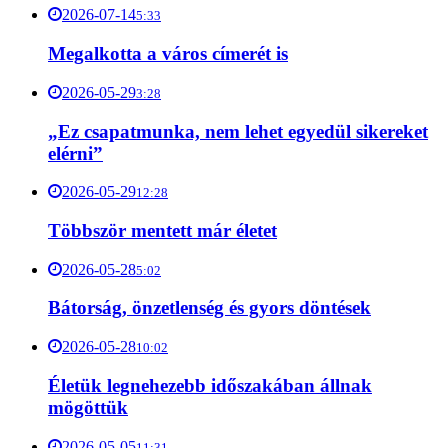
2026-07-14
5:33
Megalkotta a város címerét is
2026-05-29
3:28
„Ez csapatmunka, nem lehet egyedül sikereket
elérni”
2026-05-29
12:28
Többször mentett már életet
2026-05-28
5:02
Bátorság, önzetlenség és gyors döntések
2026-05-28
10:02
Életük legnehezebb időszakában állnak
mögöttük
2026-05-05
11:31