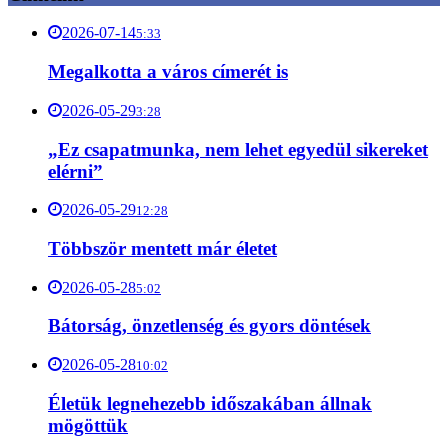
2026-07-14
5:33
Megalkotta a város címerét is
2026-05-29
3:28
„Ez csapatmunka, nem lehet egyedül sikereket
elérni”
2026-05-29
12:28
Többször mentett már életet
2026-05-28
5:02
Bátorság, önzetlenség és gyors döntések
2026-05-28
10:02
Életük legnehezebb időszakában állnak
mögöttük