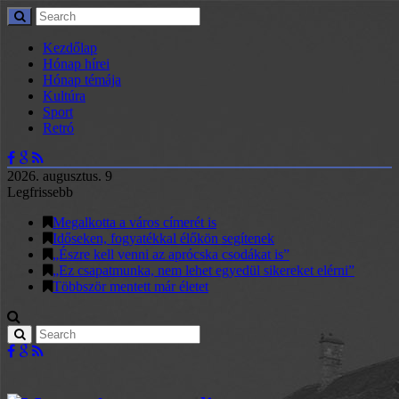
Kezdőlap
Hónap hírei
Hónap témája
Kultúra
Sport
Retró
2026. augusztus. 9
Legfrissebb
Megalkotta a város címerét is
Időseken, fogyatékkal élőkön segítenek
„Észre kell venni az aprócska csodákat is”
„Ez csapatmunka, nem lehet egyedül sikereket elérni”
Többször mentett már életet