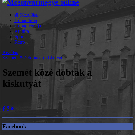
Kezdőlap
Hónap hírei
Hónap témája
Kultúra
Sport
Retró
Kezőlap
Szemét közé dobták a kiskutyát
Szemét közé dobták a
kiskutyát
Facebook