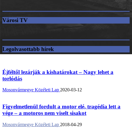
Városi TV
Legolvasottabb hírek
Éjféltől lezárják a kishatárokat – Nagy lehet a
torlódás
Mosonvármegye Közéleti Lap
2020-03-12
Figyelmetlenül fordult a motor elé, tragédia lett a
vége – a motoros nem viselt sisakot
Mosonvármegye Közéleti Lap
2018-04-29