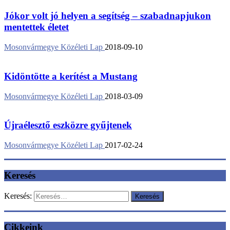
Jókor volt jó helyen a segítség – szabadnapjukon
mentettek életet
Mosonvármegye Közéleti Lap
2018-09-10
Kidöntötte a kerítést a Mustang
Mosonvármegye Közéleti Lap
2018-03-09
Újraélesztő eszközre gyűjtenek
Mosonvármegye Közéleti Lap
2017-02-24
Keresés
Keresés:
Cikkeink