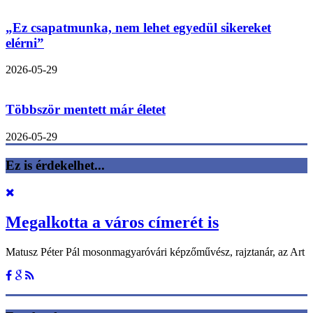
„Ez csapatmunka, nem lehet egyedül sikereket
elérni”
2026-05-29
Többször mentett már életet
2026-05-29
Ez is érdekelhet...
Megalkotta a város címerét is
Matusz Péter Pál mosonmagyaróvári képzőművész, rajztanár, az Art