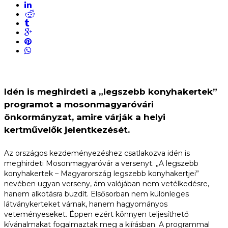
Idén is meghirdeti a „legszebb konyhakertek”
programot a mosonmagyaróvári
önkormányzat, amire várják a helyi
kertművelők jelentkezését.
Az országos kezdeményezéshez csatlakozva idén is
meghirdeti Mosonmagyaróvár a versenyt. „A legszebb
konyhakertek – Magyarország legszebb konyhakertjei”
nevében ugyan verseny, ám valójában nem vetélkedésre,
hanem alkotásra buzdít. Elsősorban nem különleges
látványkerteket várnak, hanem hagyományos
veteményeseket. Éppen ezért könnyen teljesíthető
kívánalmakat fogalmaztak meg a kiírásban. A programmal