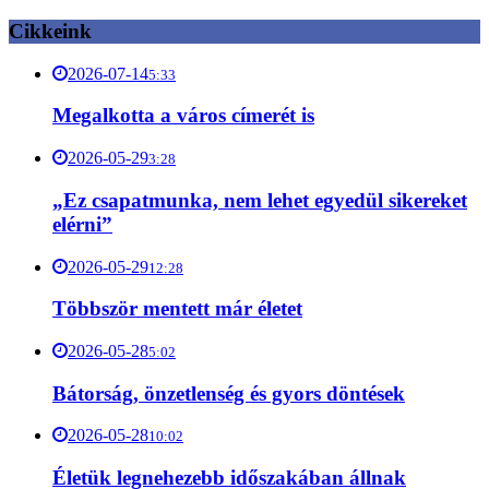
Cikkeink
2026-07-14
5:33
Megalkotta a város címerét is
2026-05-29
3:28
„Ez csapatmunka, nem lehet egyedül sikereket
elérni”
2026-05-29
12:28
Többször mentett már életet
2026-05-28
5:02
Bátorság, önzetlenség és gyors döntések
2026-05-28
10:02
Életük legnehezebb időszakában állnak