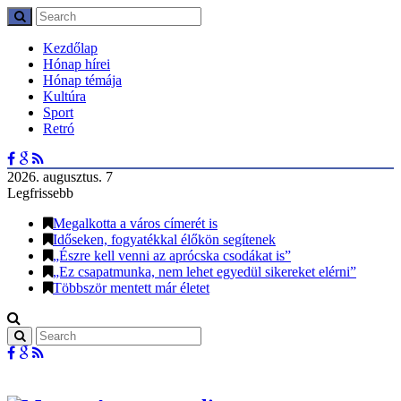
Kezdőlap
Hónap hírei
Hónap témája
Kultúra
Sport
Retró
2026. augusztus. 7
Legfrissebb
Megalkotta a város címerét is
Időseken, fogyatékkal élőkön segítenek
„Észre kell venni az aprócska csodákat is”
„Ez csapatmunka, nem lehet egyedül sikereket elérni”
Többször mentett már életet