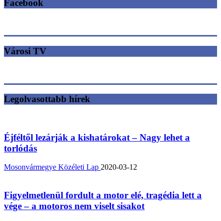
Facebook
Városi TV
Legolvasottabb hírek
Éjféltől lezárják a kishatárokat – Nagy lehet a
torlódás
Mosonvármegye Közéleti Lap
2020-03-12
Figyelmetlenül fordult a motor elé, tragédia lett a
vége – a motoros nem viselt sisakot