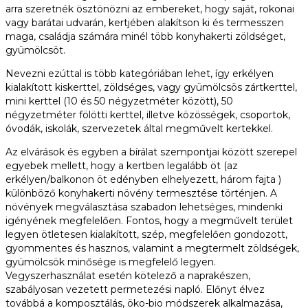
arra szeretnék ösztönözni az embereket, hogy saját, rokonai
vagy barátai udvarán, kertjében alakítson ki és termesszen
maga, családja számára minél több konyhakerti zöldséget,
gyümölcsöt.
Nevezni ezúttal is több kategóriában lehet, így erkélyen
kialakított kiskerttel, zöldséges, vagy gyümölcsös zártkerttel,
mini kerttel (10 és 50 négyzetméter között), 50
négyzetméter fölötti kerttel, illetve közösségek, csoportok,
óvodák, iskolák, szervezetek által megművelt kertekkel.
Az elvárások és egyben a bírálat szempontjai között szerepel
egyebek mellett, hogy a kertben legalább öt (az
erkélyen/balkonon öt edényben elhelyezett, három fajta )
különböző konyhakerti növény termesztése történjen. A
növények megválasztása szabadon lehetséges, mindenki
igényének megfelelően. Fontos, hogy a megművelt terület
legyen ötletesen kialakított, szép, megfelelően gondozott,
gyommentes és hasznos, valamint a megtermelt zöldségek,
gyümölcsök minősége is megfelelő legyen.
Vegyszerhasználat esetén kötelező a naprakészen,
szabályosan vezetett permetezési napló. Előnyt élvez
továbbá a komposztálás, öko-bio módszerek alkalmazása,