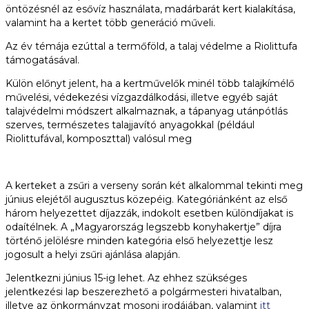
öntözésnél az esővíz használata, madárbarát kert kialakítása,
valamint ha a kertet több generáció műveli.
Az év témája ezúttal a termőföld, a talaj védelme a Riolittufa
támogatásával.
Külön előnyt jelent, ha a kertművelők minél több talajkímélő
művelési, védekezési vízgazdálkodási, illetve egyéb saját
talajvédelmi módszert alkalmaznak, a tápanyag utánpótlás
szerves, természetes talajjavító anyagokkal (például
Riolittufával, komposzttal) valósul meg
A kerteket a zsűri a verseny során két alkalommal tekinti meg
június elejétől augusztus közepéig. Kategóriánként az első
három helyezettet díjazzák, indokolt esetben különdíjakat is
odaítélnek. A „Magyarország legszebb konyhakertje” díjra
történő jelölésre minden kategória első helyezettje lesz
jogosult a helyi zsűri ajánlása alapján.
Jelentkezni június 15-ig lehet. Az ehhez szükséges
jelentkezési lap beszerezhető a polgármesteri hivatalban,
illetve az önkormányzat mosoni irodájában, valamint
itt