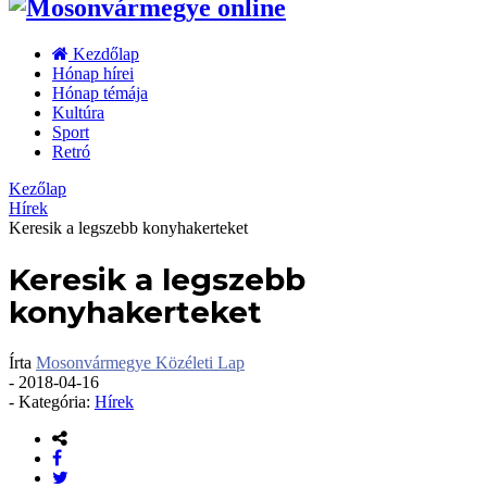
Kezdőlap
Hónap hírei
Hónap témája
Kultúra
Sport
Retró
Kezőlap
Hírek
Keresik a legszebb konyhakerteket
Keresik a legszebb
konyhakerteket
Írta
Mosonvármegye Közéleti Lap
-
2018-04-16
- Kategória:
Hírek