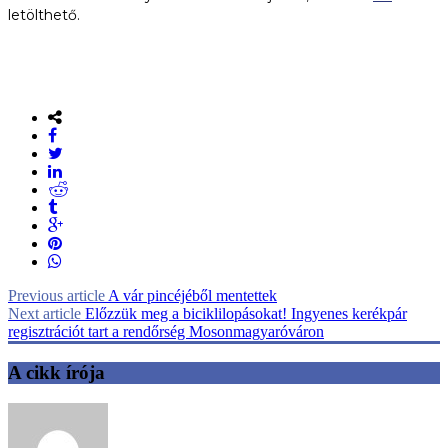
letölthető.
Previous article
A vár pincéjéből mentettek
Next article
Előzzük meg a biciklilopásokat! Ingyenes kerékpár
regisztrációt tart a rendőrség Mosonmagyaróváron
A cikk írója