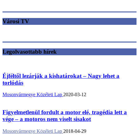
Városi TV
Legolvasottabb hírek
Éjféltől lezárják a kishatárokat – Nagy lehet a
torlódás
Mosonvármegye Közéleti Lap
2020-03-12
Figyelmetlenül fordult a motor elé, tragédia lett a
vége – a motoros nem viselt sisakot
Mosonvármegye Közéleti Lap
2018-04-29