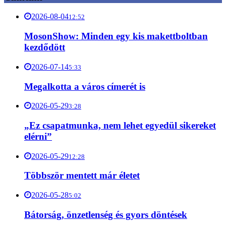
2026-08-04
12:52
MosonShow: Minden egy kis makettboltban
kezdődött
2026-07-14
5:33
Megalkotta a város címerét is
2026-05-29
3:28
„Ez csapatmunka, nem lehet egyedül sikereket
elérni”
2026-05-29
12:28
Többször mentett már életet
2026-05-28
5:02
Bátorság, önzetlenség és gyors döntések