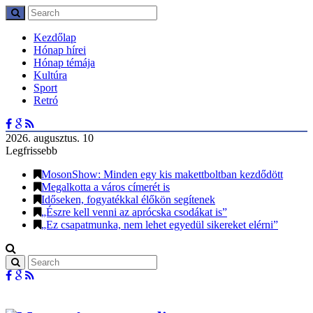
Kezdőlap
Hónap hírei
Hónap témája
Kultúra
Sport
Retró
2026. augusztus. 10
Legfrissebb
MosonShow: Minden egy kis makettboltban kezdődött
Megalkotta a város címerét is
Időseken, fogyatékkal élőkön segítenek
„Észre kell venni az aprócska csodákat is”
„Ez csapatmunka, nem lehet egyedül sikereket elérni”