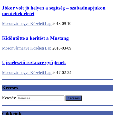
Jókor volt jó helyen a segítség – szabadnapjukon
mentettek életet
Mosonvármegye Közéleti Lap
2018-09-10
Kidöntötte a kerítést a Mustang
Mosonvármegye Közéleti Lap
2018-03-09
Újraélesztő eszközre gyűjtenek
Mosonvármegye Közéleti Lap
2017-02-24
Keresés
Keresés:
Cikkeink