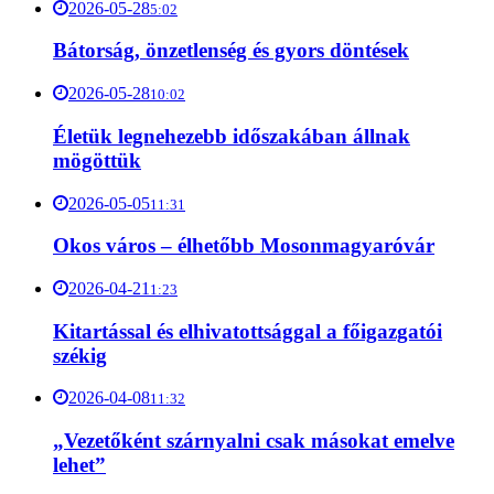
2026-05-28
5:02
Bátorság, önzetlenség és gyors döntések
2026-05-28
10:02
Életük legnehezebb időszakában állnak
mögöttük
2026-05-05
11:31
Okos város – élhetőbb Mosonmagyaróvár
2026-04-21
1:23
Kitartással és elhivatottsággal a főigazgatói
székig
2026-04-08
11:32
„Vezetőként szárnyalni csak másokat emelve
lehet”