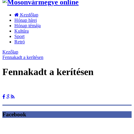
Kezdőlap
Hónap hírei
Hónap témája
Kultúra
Sport
Retró
Kezőlap
Fennakadt a kerítésen
Fennakadt a kerítésen
Facebook