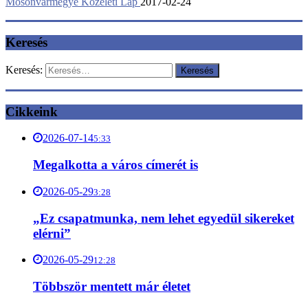
Mosonvármegye Közéleti Lap
2017-02-24
Keresés
Keresés:
Cikkeink
2026-07-14
5:33
Megalkotta a város címerét is
2026-05-29
3:28
„Ez csapatmunka, nem lehet egyedül sikereket
elérni”
2026-05-29
12:28
Többször mentett már életet