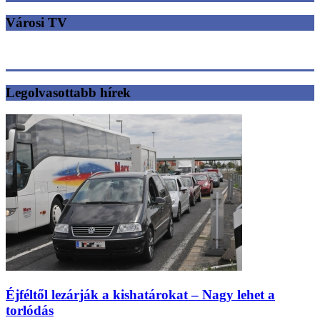
Városi TV
Legolvasottabb hírek
Éjféltől lezárják a kishatárokat – Nagy lehet a
torlódás