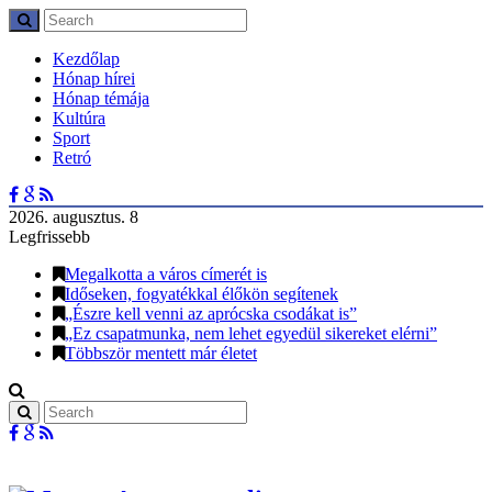
Kezdőlap
Hónap hírei
Hónap témája
Kultúra
Sport
Retró
2026. augusztus. 8
Legfrissebb
Megalkotta a város címerét is
Időseken, fogyatékkal élőkön segítenek
„Észre kell venni az aprócska csodákat is”
„Ez csapatmunka, nem lehet egyedül sikereket elérni”
Többször mentett már életet