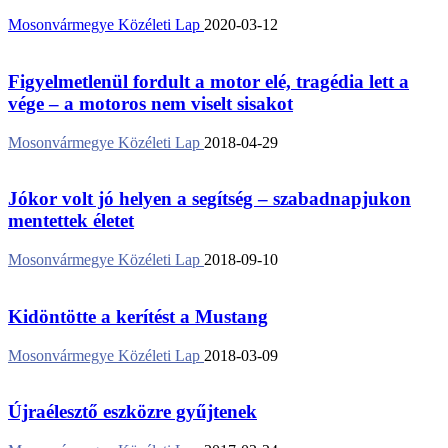
Mosonvármegye Közéleti Lap
2020-03-12
Figyelmetlenül fordult a motor elé, tragédia lett a
vége – a motoros nem viselt sisakot
Mosonvármegye Közéleti Lap
2018-04-29
Jókor volt jó helyen a segítség – szabadnapjukon
mentettek életet
Mosonvármegye Közéleti Lap
2018-09-10
Kidöntötte a kerítést a Mustang
Mosonvármegye Közéleti Lap
2018-03-09
Újraélesztő eszközre gyűjtenek