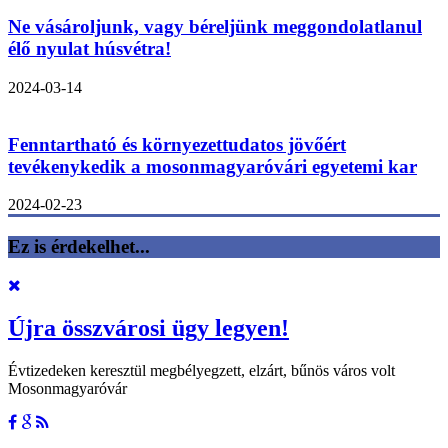
Ne vásároljunk, vagy béreljünk meggondolatlanul
élő nyulat húsvétra!
2024-03-14
Fenntartható és környezettudatos jövőért
tevékenykedik a mosonmagyaróvári egyetemi kar
2024-02-23
Ez is érdekelhet...
Újra összvárosi ügy legyen!
Évtizedeken keresztül megbélyegzett, elzárt, bűnös város volt
Mosonmagyaróvár