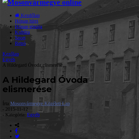
Kezdőlap
Hónap hírei
Hónap témája
Kultúra
Sport
Retró
Kezőlap
Egyéb
A Hildegard Óvoda elismerése
A Hildegard Óvoda
elismerése
Írta
Mosonvármegye Közéleti Lap
-
2015-11-12
- Kategória:
Egyéb