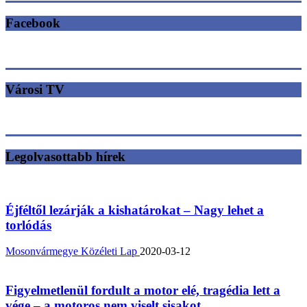
Facebook
Városi TV
Legolvasottabb hírek
Éjféltől lezárják a kishatárokat – Nagy lehet a
torlódás
Mosonvármegye Közéleti Lap
2020-03-12
Figyelmetlenül fordult a motor elé, tragédia lett a
vége – a motoros nem viselt sisakot