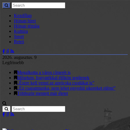
Kezdőlap
Hónap hírei
Hónap témája
Kultúra
Sport
Retró
2026. augusztus. 9
Legfrissebb
Megalkotta a város címerét is
Időseken, fogyatékkal élőkön segítenek
„Észre kell venni az aprócska csodákat is”
„Ez csapatmunka, nem lehet egyedül sikereket elérni”
Többször mentett már életet