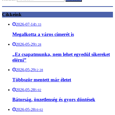
Cikkeink
2026-07-14
5:33
Megalkotta a város címerét is
2026-05-29
3:28
„Ez csapatmunka, nem lehet egyedül sikereket
elérni”
2026-05-29
12:28
Többször mentett már életet
2026-05-28
5:02
Bátorság, önzetlenség és gyors döntések
2026-05-28
10:02