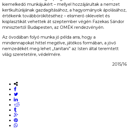
kiemelkedő munkájukért – mellyel hozzájárultak a nemzet
kertkultúrájának gazdagításához, a hagyományok ápolásához,
értékeink továbbörökítéséhez – elismerő oklevelet és
kisplasztikát vehettek át szeptember végén Fazekas Sándor
minisztertől Budapesten, az OMÉK rendezvényén.
Az óvodában folyó munka jó példa arra, hogy a
mindennapokat hittel megélve, játékos formában, a jövő
nemzedékét meg lehet „tanítani” az Isten által teremtett
világ szeretetére, védelmére.
2015/16