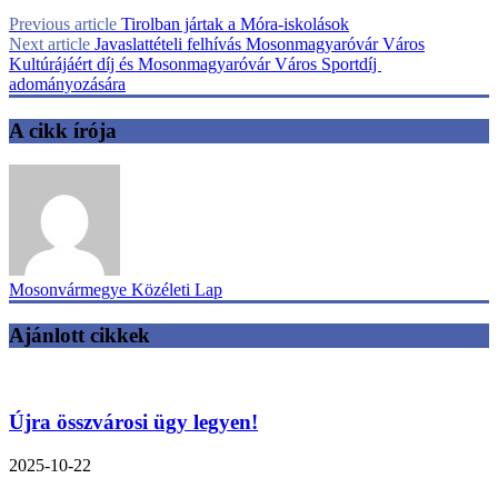
Previous article
Tirolban jártak a Móra-iskolások
Next article
Javaslattételi felhívás Mosonmagyaróvár Város
Kultúrájáért díj és Mosonmagyaróvár Város Sportdíj
adományozására
A cikk írója
Mosonvármegye Közéleti Lap
Ajánlott cikkek
Újra összvárosi ügy legyen!
2025-10-22