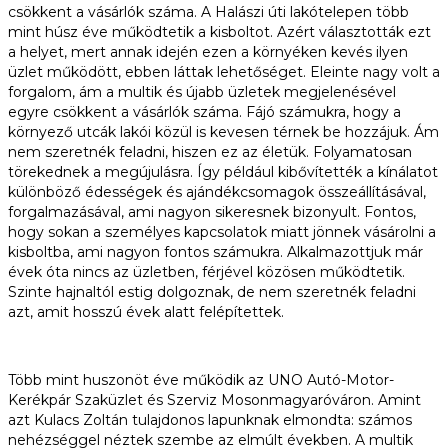
csökkent a vásárlók száma. A Halászi úti lakótelepen több
mint húsz éve működtetik a kisboltot. Azért választották ezt
a helyet, mert annak idején ezen a környéken kevés ilyen
üzlet működött, ebben láttak lehetőséget. Eleinte nagy volt a
forgalom, ám a multik és újabb üzletek megjelenésével
egyre csökkent a vásárlók száma. Fájó számukra, hogy a
környező utcák lakói közül is kevesen térnek be hozzájuk. Ám
nem szeretnék feladni, hiszen ez az életük. Folyamatosan
törekednek a megújulásra. Így például kibővítették a kínálatot
különböző édességek és ajándékcsomagok összeállításával,
forgalmazásával, ami nagyon sikeresnek bizonyult. Fontos,
hogy sokan a személyes kapcsolatok miatt jönnek vásárolni a
kisboltba, ami nagyon fontos számukra. Alkalmazottjuk már
évek óta nincs az üzletben, férjével közösen működtetik.
Szinte hajnaltól estig dolgoznak, de nem szeretnék feladni
azt, amit hosszú évek alatt felépítettek.
Több mint huszonöt éve működik az UNO Autó-Motor-
Kerékpár Szaküzlet és Szerviz Mosonmagyaróváron. Amint
azt Kulacs Zoltán tulajdonos lapunknak elmondta: számos
nehézséggel néztek szembe az elmúlt években. A multik