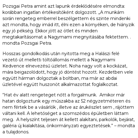
Pozsgai Petra amint azt lapunk érdeklődésére elmondta:
korábban ingatlan értékesítőként dolgozott. „A munkám
során rengeteg emberrel beszélgettem és szinte mindenki
azt mondta, hogy imád itt, élni ezen a környéken, de hiányzik
egy jó pékség. Ekkor jött az ötlet és minden
megtakarításomat a Nagymami megnyitásába fektettem. .
mondta Pozsgai Petra.
Hosszas gondolkodás után nyitotta meg a Halászi felé
vezető út melletti töltőállomás mellett a Nagymami
Kedvence elnevezésű üzletet. Noha nagy volt a kockázat,
mára beigazolódott, hogy jó döntést hozott. Kezdetben vele
együtt hárman dolgoztak a boltban, ma már az abdai
üzletével együtt huszonöt alkalmazottat foglalkoztat.
“Hat év alatt rengeteget nőtt a forgalmunk. Amikor már
hatan dolgoztunk egy műszakba az 52 négyzetméteren és
nem fértek be a vásárlók , illetve az árukészlet sem , rájöttem
váltani kell. A lehetőséget a szomszédos épületben láttam
meg. A helyszínt teljesen át kellett alakítani, parkolók, bejárat,
galéria új kialakítása, önkormányzati egyeztetések.” – mondta
a tulajdonos.