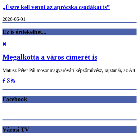
„Észre kell venni az aprócska csodákat is”
2026-06-01
Ez is érdekelhet...
Megalkotta a város címerét is
Matusz Péter Pál mosonmagyaróvári képzőművész, rajztanár, az Art
Facebook
Városi TV