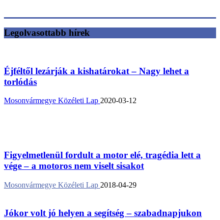
Legolvasottabb hírek
Éjféltől lezárják a kishatárokat – Nagy lehet a
torlódás
Mosonvármegye Közéleti Lap
2020-03-12
Figyelmetlenül fordult a motor elé, tragédia lett a
vége – a motoros nem viselt sisakot
Mosonvármegye Közéleti Lap
2018-04-29
Jókor volt jó helyen a segítség – szabadnapjukon