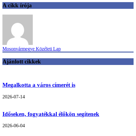
A cikk írója
Mosonvármegye Közéleti Lap
Ajánlott cikkek
Megalkotta a város címerét is
2026-07-14
Időseken, fogyatékkal élőkön segítenek
2026-06-04