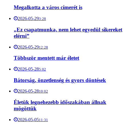
Megalkotta a város címerét is
2026-05-29
3:28
„Ez csapatmunka, nem lehet egyedül sikereket
elérni”
2026-05-29
12:28
Többször mentett már életet
2026-05-28
5:02
Bátorság, önzetlenség és gyors döntések
2026-05-28
10:02
Életük legnehezebb időszakában állnak
mögöttük
2026-05-05
11:31