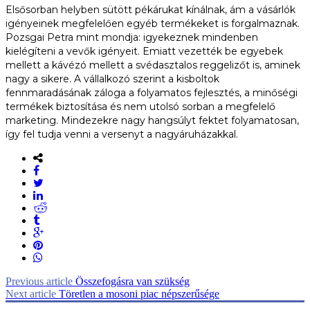
Elsősorban helyben sütött pékárukat kínálnak, ám a vásárlók
igényeinek megfelelően egyéb termékeket is forgalmaznak.
Pozsgai Petra mint mondja: igyekeznek mindenben
kielégíteni a vevők igényeit. Emiatt vezették be egyebek
mellett a kávézó mellett a svédasztalos reggelizőt is, aminek
nagy a sikere. A vállalkozó szerint a kisboltok
fennmaradásának záloga a folyamatos fejlesztés, a minőségi
termékek biztosítása és nem utolsó sorban a megfelelő
marketing. Mindezekre nagy hangsúlyt fektet folyamatosan,
így fel tudja venni a versenyt a nagyáruházakkal.
Previous article
Összefogásra van szükség
Next article
Töretlen a mosoni piac népszerűsége