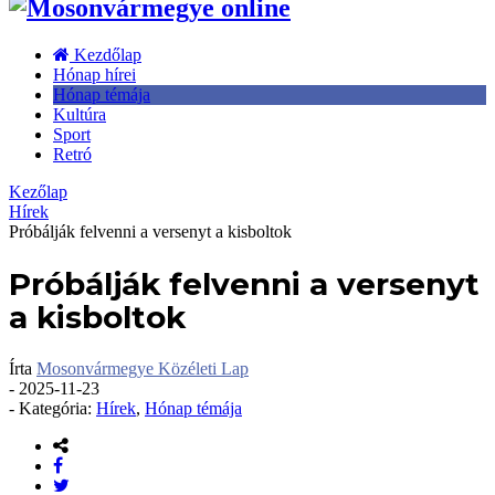
Kezdőlap
Hónap hírei
Hónap témája
Kultúra
Sport
Retró
Kezőlap
Hírek
Próbálják felvenni a versenyt a kisboltok
Próbálják felvenni a versenyt
a kisboltok
Írta
Mosonvármegye Közéleti Lap
-
2025-11-23
- Kategória:
Hírek
,
Hónap témája