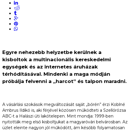
Egyre nehezebb helyzetbe kerülnek a
kisboltok a multinacionális kereskedelmi
egységek és az internetes áruházak
térhódításával. Mindenki a maga módján
próbálja felvenni a „harcot” és talpon maradni.
A vásárlási szokások megváltozását saját „bőrén” érzi Koblné
Ambrus Ildikó is, aki férjével közösen működteti a Szellőrózsa
ABC-t a Halászi úti lakótelepen. Mint mondja: 1999-ben
nyitották meg első kisboltjukat a magyaróvári belvárosban. Az
üzlet eleinte nagyon jól működött, ám később folyamatosan