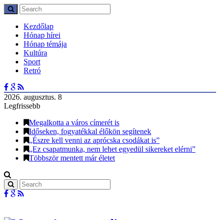
Kezdőlap
Hónap hírei
Hónap témája
Kultúra
Sport
Retró
2026. augusztus. 8
Legfrissebb
Megalkotta a város címerét is
Időseken, fogyatékkal élőkön segítenek
„Észre kell venni az aprócska csodákat is”
„Ez csapatmunka, nem lehet egyedül sikereket elérni”
Többször mentett már életet