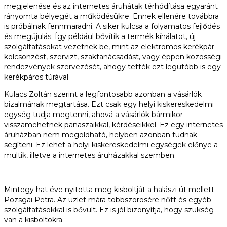
megjelenése és az internetes áruhátak térhódítása egyaránt
rányomta bélyegét a működésükre. Ennek ellenére továbbra
is próbálnak fennmaradni. A siker kulcsa a folyamatos fejlődés
és megújulás. Így például bővítik a termék kínálatot, új
szolgáltatásokat vezetnek be, mint az elektromos kerékpár
kölcsönzést, szervizt, szaktanácsadást, vagy éppen közösségi
rendezvények szervezését, ahogy tették ezt legutóbb is egy
kerékpáros túrával.
Kulacs Zoltán szerint a legfontosabb azonban a vásárlók
bizalmának megtartása. Ezt csak egy helyi kiskereskedelmi
egység tudja megtenni, ahová a vásárlók bármikor
visszamehetnek panaszaikkal, kérdéseikkel. Ez egy internetes
áruházban nem megoldható, helyben azonban tudnak
segíteni. Ez lehet a helyi kiskereskedelmi egységek előnye a
multik, illetve a internetes áruházakkal szemben.
Mintegy hat éve nyitotta meg kisboltját a halászi út mellett
Pozsgai Petra. Az üzlet mára többszörösére nőtt és egyéb
szolgáltatásokkal is bővült. Ez is jól bizonyítja, hogy szükség
van a kisboltokra.