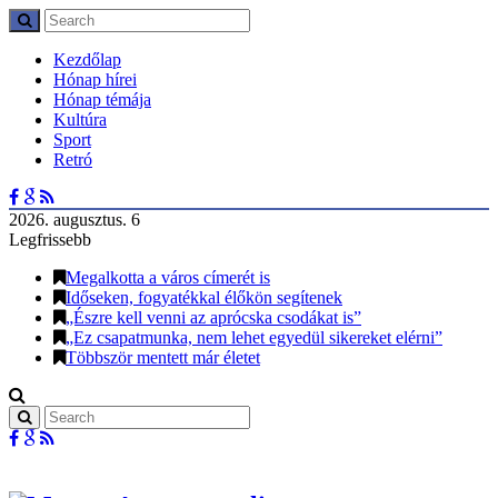
Kezdőlap
Hónap hírei
Hónap témája
Kultúra
Sport
Retró
2026. augusztus. 6
Legfrissebb
Megalkotta a város címerét is
Időseken, fogyatékkal élőkön segítenek
„Észre kell venni az aprócska csodákat is”
„Ez csapatmunka, nem lehet egyedül sikereket elérni”
Többször mentett már életet