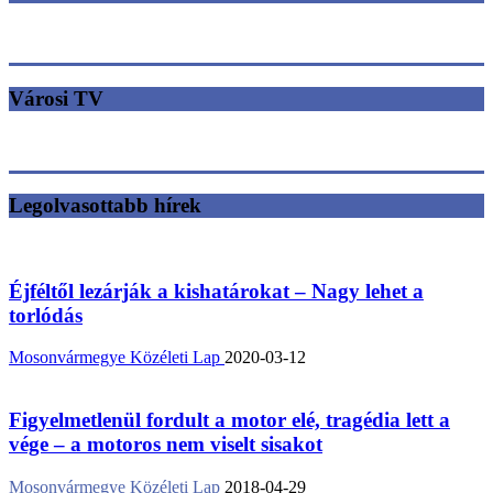
Városi TV
Legolvasottabb hírek
Éjféltől lezárják a kishatárokat – Nagy lehet a
torlódás
Mosonvármegye Közéleti Lap
2020-03-12
Figyelmetlenül fordult a motor elé, tragédia lett a
vége – a motoros nem viselt sisakot
Mosonvármegye Közéleti Lap
2018-04-29