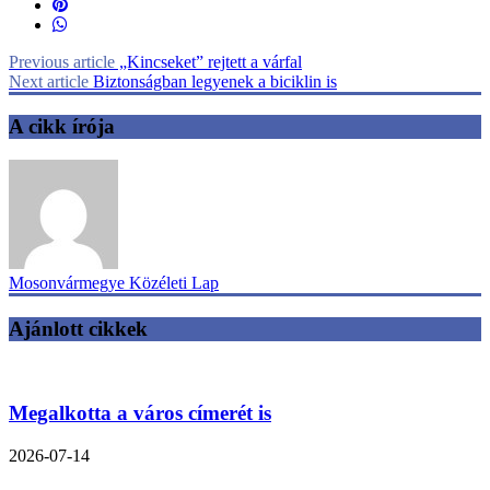
Previous article
„Kincseket” rejtett a várfal
Next article
Biztonságban legyenek a biciklin is
A cikk írója
Mosonvármegye Közéleti Lap
Ajánlott cikkek
Megalkotta a város címerét is
2026-07-14