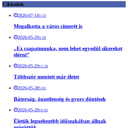
Cikkeink
2026-07-14
5:33
Megalkotta a város címerét is
2026-05-29
3:28
„Ez csapatmunka, nem lehet egyedül sikereket
elérni”
2026-05-29
12:28
Többször mentett már életet
2026-05-28
5:02
Bátorság, önzetlenség és gyors döntések
2026-05-28
10:02
Életük legnehezebb időszakában állnak
mögöttük