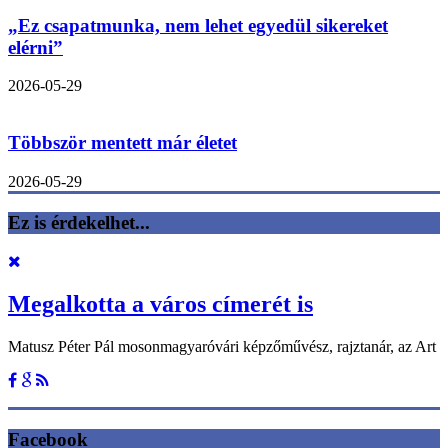
„Ez csapatmunka, nem lehet egyedül sikereket
elérni”
2026-05-29
Többször mentett már életet
2026-05-29
Ez is érdekelhet...
Megalkotta a város címerét is
Matusz Péter Pál mosonmagyaróvári képzőművész, rajztanár, az Art
Facebook