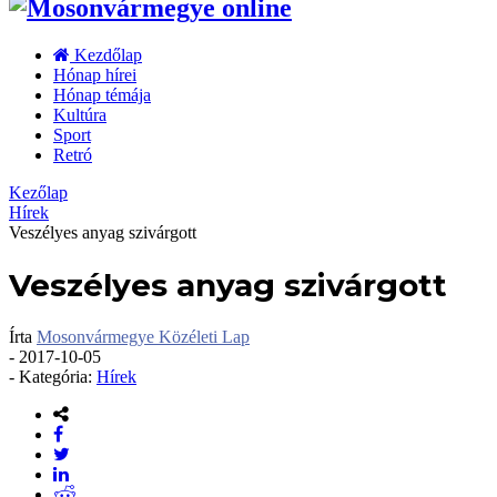
Kezdőlap
Hónap hírei
Hónap témája
Kultúra
Sport
Retró
Kezőlap
Hírek
Veszélyes anyag szivárgott
Veszélyes anyag szivárgott
Írta
Mosonvármegye Közéleti Lap
-
2017-10-05
- Kategória:
Hírek