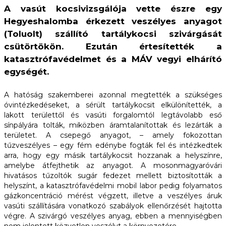
A vasút kocsivizsgálója vette észre egy
Hegyeshalomba érkezett veszélyes anyagot
(Toluolt) szállító tartálykocsi szivárgását
csütörtökön. Ezután értesítették a
katasztrófavédelmet és a MÁV vegyi elhárító
egységét.
A hatóság szakemberei azonnal megtették a szükséges
óvintézkedéseket, a sérült tartálykocsit elkülönítették, a
lakott területtől és vasúti forgalomtól legtávolabb eső
sínpályára tolták, miközben áramtalanítottak és lezárták a
területet. A csepegő anyagot, – amely fokozottan
tűzveszélyes – egy fém edénybe fogták fel és intézkedtek
arra, hogy egy másik tartálykocsit hozzanak a helyszínre,
amelybe átfejthetik az anyagot. A mosonmagyaróvári
hivatásos tűzoltók sugár fedezet mellett biztosították a
helyszínt, a katasztrófavédelmi mobil labor pedig folyamatos
gázkoncentráció mérést végzett, illetve a veszélyes áruk
vasúti szállítására vonatkozó szabályok ellenőrzését hajtotta
végre. A szivárgó veszélyes anyag, ebben a mennyiségben
nem jelentett közvetlen veszélyt a környezetére.