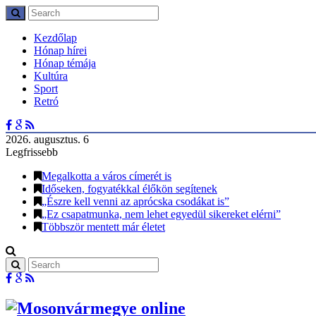
Kezdőlap
Hónap hírei
Hónap témája
Kultúra
Sport
Retró
2026. augusztus. 6
Legfrissebb
Megalkotta a város címerét is
Időseken, fogyatékkal élőkön segítenek
„Észre kell venni az aprócska csodákat is”
„Ez csapatmunka, nem lehet egyedül sikereket elérni”
Többször mentett már életet