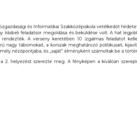
Közgazdasági és Informatikai Szakközépiskola vetélkedőt hirde
írásbeli feladatsor megoldása és beküldése volt. A hat legjob
-én rendezték. A verseny keretében 10 izgalmas feladatot ke
 nagy tábornokait, a korszak meghatározó politikusait, kijavítot
emély nézőpontjába, és „saját” élményként számoltak be a törté
a 2. helyezést szerezte meg. A fényképen a kiválóan szereplő