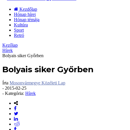
Kezdőlap
Hónap hírei
Hónap témája
Kultúra
Sport
Retró
Kezőlap
Hírek
Bolyais siker Győrben
Bolyais siker Győrben
Írta
Mosonvármegye Közéleti Lap
-
2015-02-25
- Kategória:
Hírek