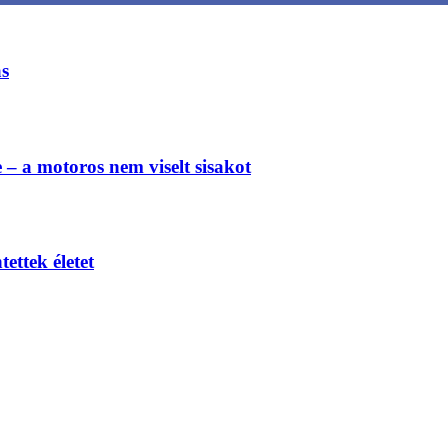
ás
e – a motoros nem viselt sisakot
ettek életet