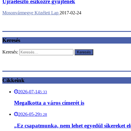
Újraélesztő eszközre gyűjtenek
Mosonvármegye Közéleti Lap
2017-02-24
Keresés
Keresés:
Cikkeink
2026-07-14
5:33
Megalkotta a város címerét is
2026-05-29
3:28
„Ez csapatmunka, nem lehet egyedül sikereket el