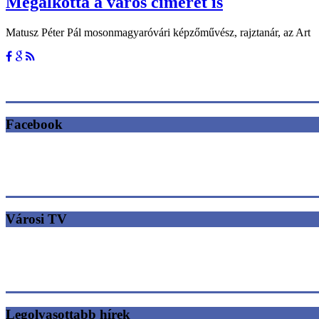
Megalkotta a város címerét is
Matusz Péter Pál mosonmagyaróvári képzőművész, rajztanár, az Art
Facebook
Városi TV
Legolvasottabb hírek