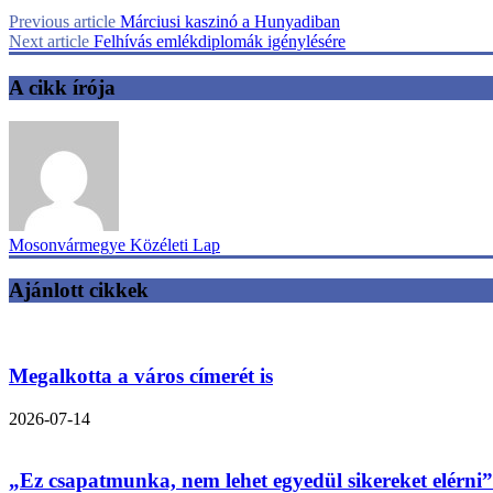
Previous article
Márciusi kaszinó a Hunyadiban
Next article
Felhívás emlékdiplomák igénylésére
A cikk írója
Mosonvármegye Közéleti Lap
Ajánlott cikkek
Megalkotta a város címerét is
2026-07-14
„Ez csapatmunka, nem lehet egyedül sikereket elérni”