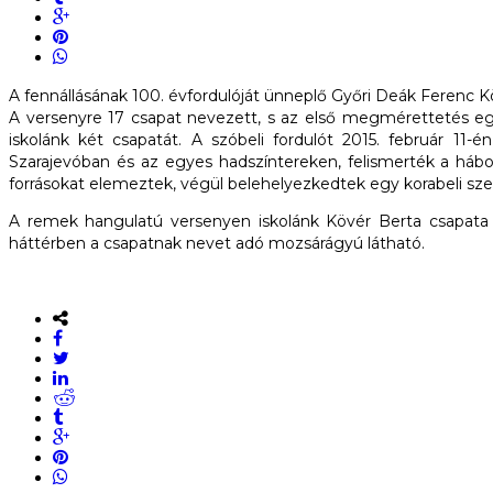
A fennállásának 100. évfordulóját ünneplő Győri Deák Ferenc 
A versenyre 17 csapat nevezett, s az első megmérettetés egy 
iskolánk két csapatát. A szóbeli fordulót 2015. február 11
Szarajevóban és az egyes hadszíntereken, felismerték a háború
forrásokat elemeztek, végül belehelyezkedtek egy korabeli sz
A remek hangulatú versenyen iskolánk Kövér Berta csapata 
háttérben a csapatnak nevet adó mozsárágyú látható.