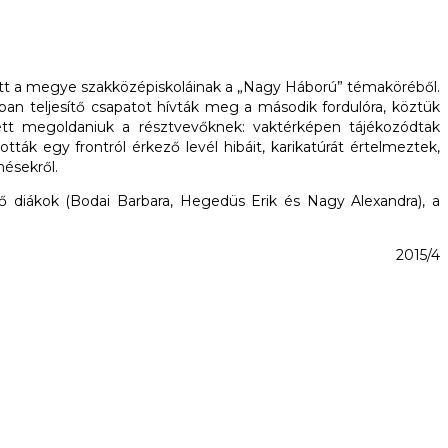
tett a megye szakközépiskoláinak a „Nagy Háború” témaköréből.
ban teljesítő csapatot hívták meg a második fordulóra, köztük
llett megoldaniuk a résztvevőknek: vaktérképen tájékozódtak
ták egy frontról érkező levél hibáit, karikatúrát értelmeztek,
nésekről.
 diákok (Bodai Barbara, Hegedüs Erik és Nagy Alexandra), a
2015/4