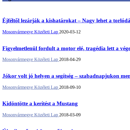
Éjféltől lezárják a kishatárokat – Nagy lehet a torlód
Mosonvármegye Közéleti Lap
2020-03-12
Figyelmetlenül fordult a motor elé, tragédia lett a vég
Mosonvármegye Közéleti Lap
2018-04-29
Jókor volt jó helyen a segítség – szabadnapjukon ment
Mosonvármegye Közéleti Lap
2018-09-10
Kidöntötte a kerítést a Mustang
Mosonvármegye Közéleti Lap
2018-03-09