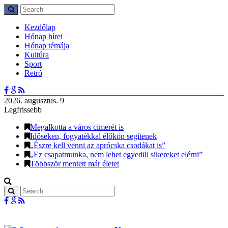
Kezdőlap
Hónap hírei
Hónap témája
Kultúra
Sport
Retró
2026. augusztus. 9
Legfrissebb
Megalkotta a város címerét is
Időseken, fogyatékkal élőkön segítenek
„Észre kell venni az aprócska csodákat is”
„Ez csapatmunka, nem lehet egyedül sikereket elérni”
Többször mentett már életet