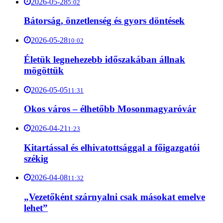
2026-05-28
5:02
Bátorság, önzetlenség és gyors döntések
2026-05-28
10:02
Életük legnehezebb időszakában állnak
mögöttük
2026-05-05
11:31
Okos város – élhetőbb Mosonmagyaróvár
2026-04-21
1:23
Kitartással és elhivatottsággal a főigazgatói
székig
2026-04-08
11:32
„Vezetőként szárnyalni csak másokat emelve
lehet”