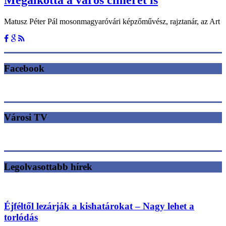
Matusz Péter Pál mosonmagyaróvári képzőművész, rajztanár, az Art
Facebook
Városi TV
Legolvasottabb hírek
Éjféltől lezárják a kishatárokat – Nagy lehet a
torlódás