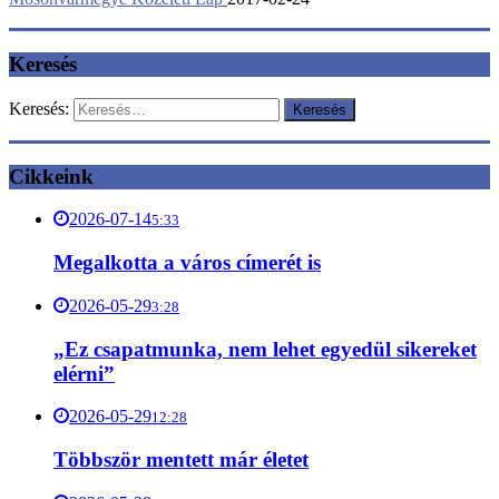
Keresés
Keresés:
Cikkeink
2026-07-14
5:33
Megalkotta a város címerét is
2026-05-29
3:28
„Ez csapatmunka, nem lehet egyedül sikereket
elérni”
2026-05-29
12:28
Többször mentett már életet