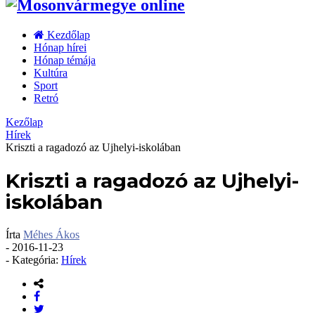
Kezdőlap
Hónap hírei
Hónap témája
Kultúra
Sport
Retró
Kezőlap
Hírek
Kriszti a ragadozó az Ujhelyi-iskolában
Kriszti a ragadozó az Ujhelyi-
iskolában
Írta
Méhes Ákos
-
2016-11-23
- Kategória:
Hírek