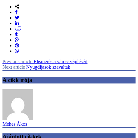
Previous article
Elismerés a városszépítésért
Next article
Nyugdíjasok szavaltak
A cikk írója
Méhes Ákos
Ajánlott cikkek