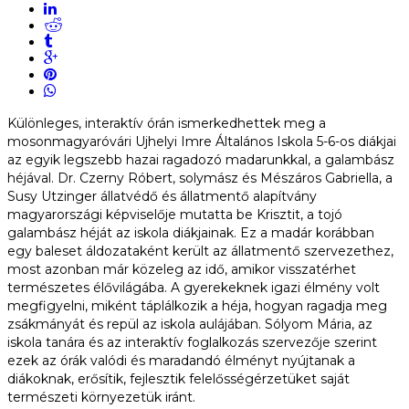
Különleges, interaktív órán ismerkedhettek meg a
mosonmagyaróvári Ujhelyi Imre Általános Iskola 5-6-os diákjai
az egyik legszebb hazai ragadozó madarunkkal, a galambász
héjával. Dr. Czerny Róbert, solymász és Mészáros Gabriella, a
Susy Utzinger állatvédő és állatmentő alapítvány
magyarországi képviselője mutatta be Krisztit, a tojó
galambász héját az iskola diákjainak. Ez a madár korábban
egy baleset áldozataként került az állatmentő szervezethez,
most azonban már közeleg az idő, amikor visszatérhet
természetes élővilágába. A gyerekeknek igazi élmény volt
megfigyelni, miként táplálkozik a héja, hogyan ragadja meg
zsákmányát és repül az iskola aulájában. Sólyom Mária, az
iskola tanára és az interaktív foglalkozás szervezője szerint
ezek az órák valódi és maradandó élményt nyújtanak a
diákoknak, erősítik, fejlesztik felelősségérzetüket saját
természeti környezetük iránt.