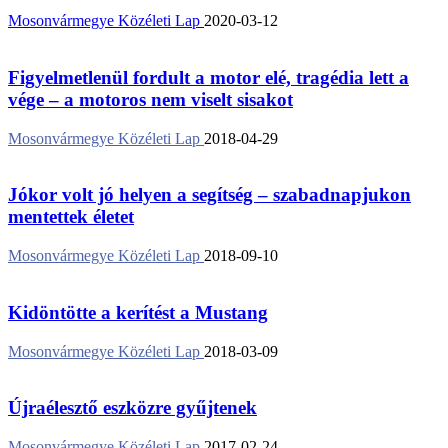
Mosonvármegye Közéleti Lap
2020-03-12
Figyelmetlenül fordult a motor elé, tragédia lett a
vége – a motoros nem viselt sisakot
Mosonvármegye Közéleti Lap
2018-04-29
Jókor volt jó helyen a segítség – szabadnapjukon
mentettek életet
Mosonvármegye Közéleti Lap
2018-09-10
Kidöntötte a kerítést a Mustang
Mosonvármegye Közéleti Lap
2018-03-09
Újraélesztő eszközre gyűjtenek
Mosonvármegye Közéleti Lap
2017-02-24