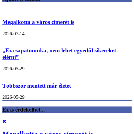
Megalkotta a város címerét is
2026-07-14
„Ez csapatmunka, nem lehet egyedül sikereket
elérni”
2026-05-29
Többször mentett már életet
2026-05-29
Ez is érdekelhet...
Megalkotta a város címerét is