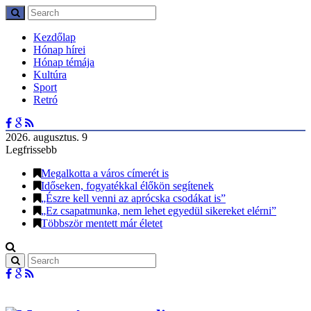
Kezdőlap
Hónap hírei
Hónap témája
Kultúra
Sport
Retró
2026. augusztus. 9
Legfrissebb
Megalkotta a város címerét is
Időseken, fogyatékkal élőkön segítenek
„Észre kell venni az aprócska csodákat is”
„Ez csapatmunka, nem lehet egyedül sikereket elérni”
Többször mentett már életet