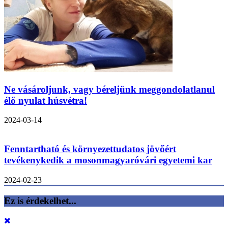
Ne vásároljunk, vagy béreljünk meggondolatlanul
élő nyulat húsvétra!
2024-03-14
Fenntartható és környezettudatos jövőért
tevékenykedik a mosonmagyaróvári egyetemi kar
2024-02-23
Ez is érdekelhet...