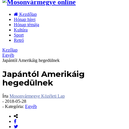
Kezdőlap
Hónap hírei
Hónap témája
Kultúra
Sport
Retró
Kezőlap
Egyéb
Japántól Amerikáig hegedülnek
Japántól Amerikáig
hegedülnek
Írta
Mosonvármegye Közéleti Lap
-
2018-05-28
- Kategória:
Egyéb