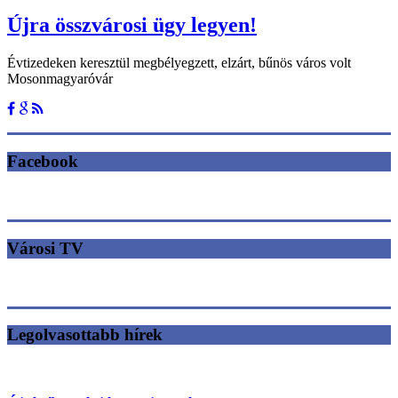
Újra összvárosi ügy legyen!
Évtizedeken keresztül megbélyegzett, elzárt, bűnös város volt
Mosonmagyaróvár
Facebook
Városi TV
Legolvasottabb hírek