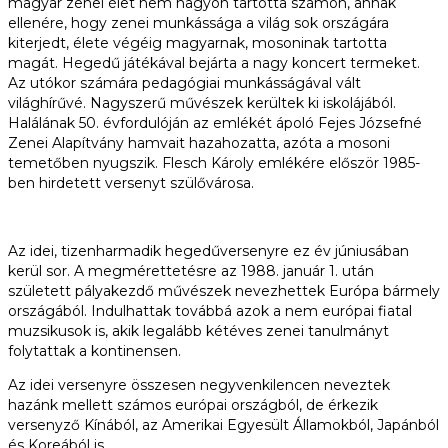
magyar zenei élet nem nagyon tartotta számon, annak
ellenére, hogy zenei munkássága a világ sok országára
kiterjedt, élete végéig magyarnak, mosoninak tartotta
magát. Hegedű játékával bejárta a nagy koncert termeket.
Az utókor számára pedagógiai munkásságával vált
világhírűvé. Nagyszerű művészek kerültek ki iskolájából.
Halálának 50. évfordulóján az emlékét ápoló Fejes Józsefné
Zenei Alapítvány hamvait hazahozatta, azóta a mosoni
temetőben nyugszik. Flesch Károly emlékére először 1985-
ben hirdetett versenyt szülővárosa.
Az idei, tizenharmadik hegedűversenyre ez év júniusában
kerül sor. A megmérettetésre az 1988. január 1. után
született pályakezdő művészek nevezhettek Európa bármely
országából. Indulhattak továbbá azok a nem európai fiatal
muzsikusok is, akik legalább kétéves zenei tanulmányt
folytattak a kontinensen.
Az idei versenyre összesen negyvenkilencen neveztek
hazánk mellett számos európai országból, de érkezik
versenyző Kínából, az Amerikai Egyesült Államokból, Japánból
és Koreából is.