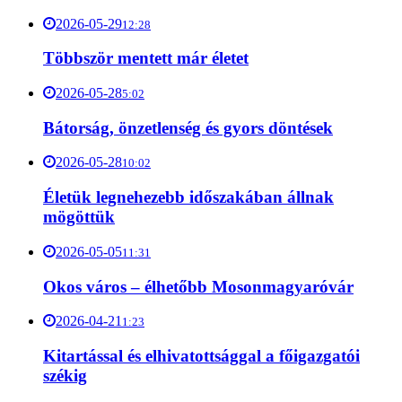
2026-05-29
12:28
Többször mentett már életet
2026-05-28
5:02
Bátorság, önzetlenség és gyors döntések
2026-05-28
10:02
Életük legnehezebb időszakában állnak
mögöttük
2026-05-05
11:31
Okos város – élhetőbb Mosonmagyaróvár
2026-04-21
1:23
Kitartással és elhivatottsággal a főigazgatói
székig