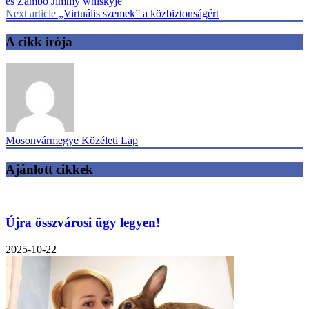
és Zámbó Jimmy whiskyje
Next article
„Virtuális szemek” a közbiztonságért
A cikk írója
Mosonvármegye Közéleti Lap
Ajánlott cikkek
Újra összvárosi ügy legyen!
2025-10-22