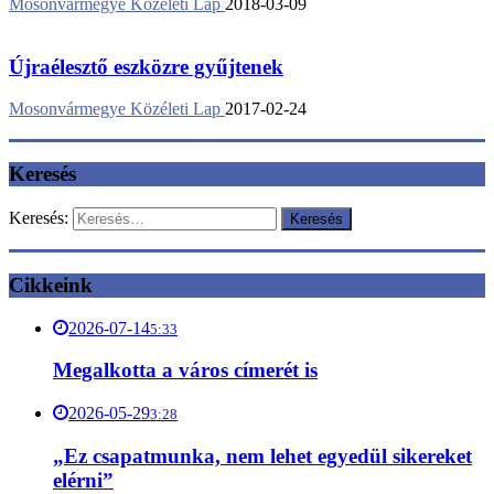
Mosonvármegye Közéleti Lap
2018-03-09
Újraélesztő eszközre gyűjtenek
Mosonvármegye Közéleti Lap
2017-02-24
Keresés
Keresés:
Cikkeink
2026-07-14
5:33
Megalkotta a város címerét is
2026-05-29
3:28
„Ez csapatmunka, nem lehet egyedül sikereket
elérni”