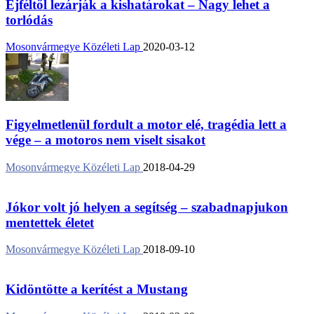
Éjféltől lezárják a kishatárokat – Nagy lehet a
torlódás
Mosonvármegye Közéleti Lap
2020-03-12
Figyelmetlenül fordult a motor elé, tragédia lett a
vége – a motoros nem viselt sisakot
Mosonvármegye Közéleti Lap
2018-04-29
Jókor volt jó helyen a segítség – szabadnapjukon
mentettek életet
Mosonvármegye Közéleti Lap
2018-09-10
Kidöntötte a kerítést a Mustang