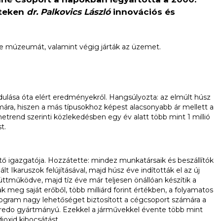
nteken
dr. Palkovics László
innovációs és
múzeumát, valamint végig járták az üzemet.
ndulása óta elért eredményekről. Hangsúlyozta: az elmúlt húsz
ára, hiszen a más típusokhoz képest alacsonyabb ár mellett a
trend szerinti közlekedésben egy év alatt több mint 1 millió
t.
ető igazgatója. Hozzátette: mindez munkatársaik és beszállítók
Ikaruszok felújításával, majd húsz éve indították el az új
ttműködve, majd tíz éve már teljesen önállóan készítik a
k meg saját erőből, több milliárd forint értékben, a folyamatos
rogram nagy lehetőséget biztosított a cégcsoport számára a
 Credo gyártmányú. Ezekkel a járművekkel évente több mint
ioxid kibocsátást.