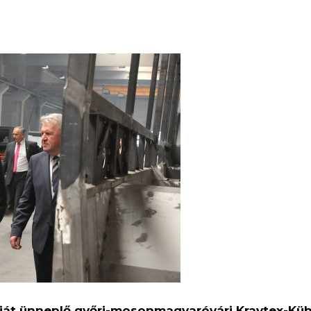
óját ünneplő győri-mosonmagyaróvári Kravtex-Kü