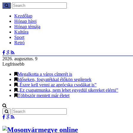
Kezdőlap
Hónap hírei
Hónap témája
Kultúra
Sport
Retró
2026. augusztus. 9
Legfrissebb
Megalkotta a város címerét is
Időseken, fogyatékkal élőkön segítenek
„Észre kell venni az aprócska csodákat is”
„Ez csapatmunka, nem lehet egyedül sikereket elérni”
Többször mentett már életet