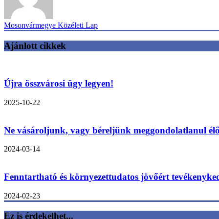
Mosonvármegye Közéleti Lap
Ajánlott cikkek
Újra összvárosi ügy legyen!
2025-10-22
Ne vásároljunk, vagy béreljünk meggondolatlanul élő
2024-03-14
Fenntartható és környezettudatos jövőért tevékenyk
2024-02-23
Ez is érdekelhet...