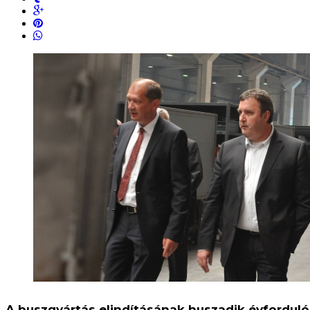
A buszgyártás elindításának huszadik évfordul