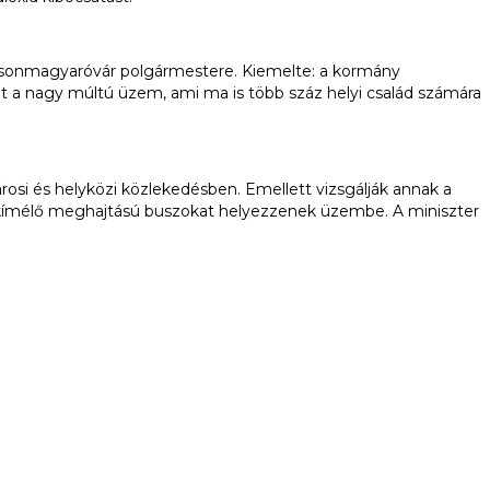
sonmagyaróvár polgármestere. Kiemelte: a kormány
 a nagy múltú üzem, ami ma is több száz helyi család számára
árosi és helyközi közlekedésben. Emellett vizsgálják annak a
tkímélő meghajtású buszokat helyezzenek üzembe. A miniszter