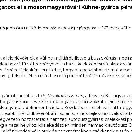
togatott el a mosonmagyaróvári Kühne-gyárba pé
égebb óta működő mezőgazdasági gépgyára, a 163 éves Kühne 
lt a jelenlévőknek a Kühne múltjáról, illetve a buszgyártás megi
k a hozzá fűzött reményeket a hazai közlekedési vállalatok szám
ámára. Példaként említette, hogy a tapasztaltok szerint a mene
anyag tekintetében más hasonló paraméterű járművekhez képes
legyártott autóbuszt
dr. Krankovics István
, a Kravtex Kft. ügyvez
gy huszonöt éve kezdtek foglalkozni buszokkal, eleinte használt 
 a gyártási dokumentációkat. Kezdetben a cseh vállalattal együ
ontosabb mérföldköveiről, ami során számos fejlesztést valósította
A cégvezető hozzátette: a nemzeti autóbuszgyártási cselekvési p
enleg a hazai helyközi közlekedésben minden harmadik autóbusz
l a közlekedési vállalatok és nagymértékben csökkentik a szén-d