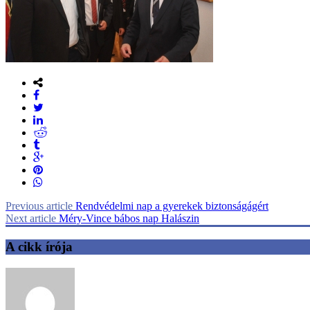
Previous article
Rendvédelmi nap a gyerekek biztonságágért
Next article
Méry-Vince bábos nap Halászin
A cikk írója