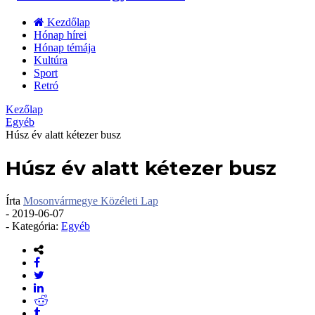
Kezdőlap
Hónap hírei
Hónap témája
Kultúra
Sport
Retró
Kezőlap
Egyéb
Húsz év alatt kétezer busz
Húsz év alatt kétezer busz
Írta
Mosonvármegye Közéleti Lap
-
2019-06-07
- Kategória:
Egyéb