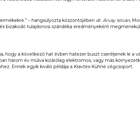
 termékekre.” – hangsúlyozta köszöntőjében
dr. Árvay István
, Mo
ó és bizakodó tulajdonosi szándéka eredményeként megmenekült
lja, hogy a következő hat évben hatezer buszt cseréljenek le a v
okban három év múlva kizárólag elektromos, vagy más környeze
hhez. Ennek egyik kiváló példája a Kravtex-Kühne cégcsoport.