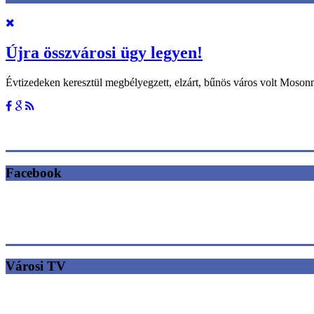
Újra összvárosi ügy legyen!
Évtizedeken keresztül megbélyegzett, elzárt, bűnös város volt Moso
Facebook
Városi TV