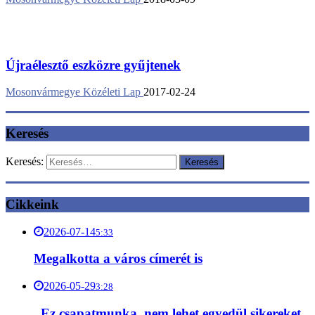
Újraélesztő eszközre gyűjtenek
Mosonvármegye Közéleti Lap
2017-02-24
Keresés
Keresés:
Cikkeink
2026-07-14
5:33
Megalkotta a város címerét is
2026-05-29
3:28
„Ez csapatmunka, nem lehet egyedül sikereket