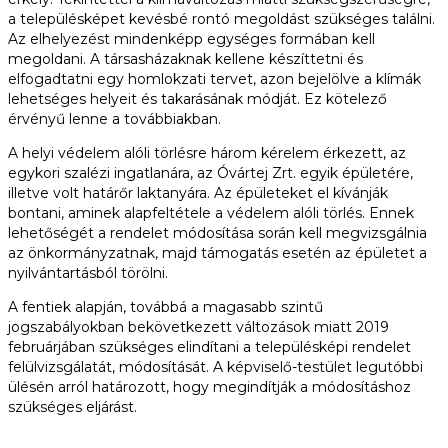
a településképet kevésbé rontó megoldást szükséges találni.
Az elhelyezést mindenképp egységes formában kell
megoldani. A társasházaknak kellene készíttetni és
elfogadtatni egy homlokzati tervet, azon bejelölve a klímák
lehetséges helyeit és takarásának módját. Ez kötelező
érvényű lenne a továbbiakban.
A helyi védelem alóli törlésre három kérelem érkezett, az
egykori szalézi ingatlanára, az Óvártej Zrt. egyik épületére,
illetve volt határőr laktanyára. Az épületeket el kívánják
bontani, aminek alapfeltétele a védelem alóli törlés. Ennek
lehetőségét a rendelet módosítása során kell megvizsgálnia
az önkormányzatnak, majd támogatás esetén az épületet a
nyilvántartásból törölni.
A fentiek alapján, továbbá a magasabb szintű
jogszabályokban bekövetkezett változások miatt 2019
februárjában szükséges elindítani a településképi rendelet
felülvizsgálatát, módosítását. A képviselő-testület legutóbbi
ülésén arról határozott, hogy megindítják a módosításhoz
szükséges eljárást.