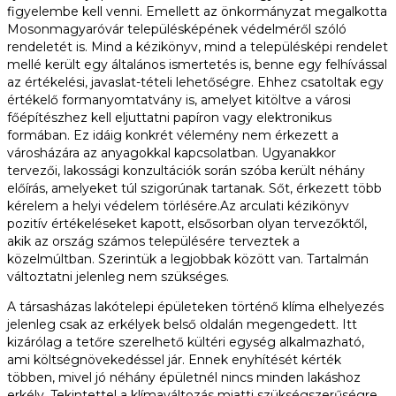
figyelembe kell venni. Emellett az önkormányzat megalkotta
Mosonmagyaróvár településképének védelméről szóló
rendeletét is. Mind a kézikönyv, mind a településképi rendelet
mellé került egy általános ismertetés is, benne egy felhívással
az értékelési, javaslat-tételi lehetőségre. Ehhez csatoltak egy
értékelő formanyomtatvány is, amelyet kitöltve a városi
főépítészhez kell eljuttatni papíron vagy elektronikus
formában. Ez idáig konkrét vélemény nem érkezett a
városházára az anyagokkal kapcsolatban. Ugyanakkor
tervezői, lakossági konzultációk során szóba került néhány
előírás, amelyeket túl szigorúnak tartanak. Sőt, érkezett több
kérelem a helyi védelem törlésére.Az arculati kézikönyv
pozitív értékeléseket kapott, elsősorban olyan tervezőktől,
akik az ország számos településére terveztek a
közelmúltban. Szerintük a legjobbak között van. Tartalmán
változtatni jelenleg nem szükséges.
A társasházas lakótelepi épületeken történő klíma elhelyezés
jelenleg csak az erkélyek belső oldalán megengedett. Itt
kizárólag a tetőre szerelhető kültéri egység alkalmazható,
ami költségnövekedéssel jár. Ennek enyhítését kérték
többen, mivel jó néhány épületnél nincs minden lakáshoz
erkély. Tekintettel a klímaváltozás miatti szükségszerűségre,