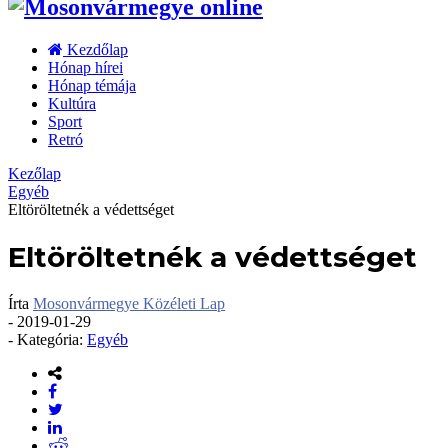
Kezdőlap
Hónap hírei
Hónap témája
Kultúra
Sport
Retró
Kezőlap
Egyéb
Eltöröltetnék a védettséget
Eltöröltetnék a védettséget
Írta
Mosonvármegye Közéleti Lap
-
2019-01-29
- Kategória:
Egyéb