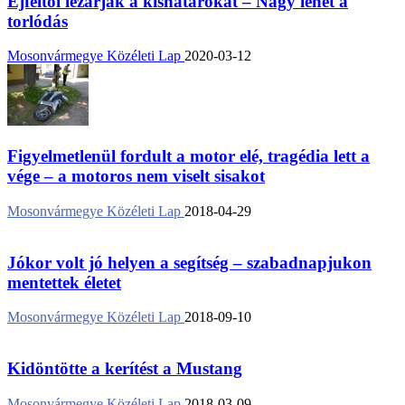
Éjféltől lezárják a kishatárokat – Nagy lehet a
torlódás
Mosonvármegye Közéleti Lap
2020-03-12
Figyelmetlenül fordult a motor elé, tragédia lett a
vége – a motoros nem viselt sisakot
Mosonvármegye Közéleti Lap
2018-04-29
Jókor volt jó helyen a segítség – szabadnapjukon
mentettek életet
Mosonvármegye Közéleti Lap
2018-09-10
Kidöntötte a kerítést a Mustang
Mosonvármegye Közéleti Lap
2018-03-09