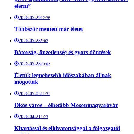
elérni”
2026-05-29
12:28
Többször mentett már életet
2026-05-28
5:02
Bátorság, önzetlenség és gyors döntések
2026-05-28
10:02
Életük legnehezebb időszakában állnak
mögöttük
2026-05-05
11:31
Okos város – élhetőbb Mosonmagyaróvár
2026-04-21
1:23
Kitartással és elhivatottsággal a főigazgatói