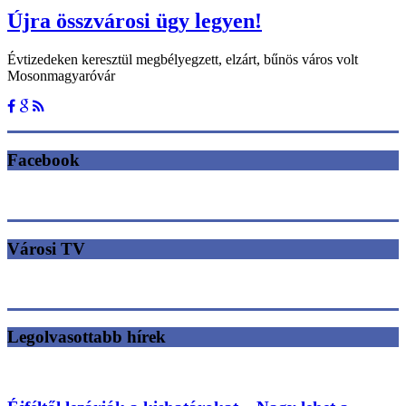
Újra összvárosi ügy legyen!
Évtizedeken keresztül megbélyegzett, elzárt, bűnös város volt
Mosonmagyaróvár
Facebook
Városi TV
Legolvasottabb hírek