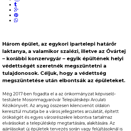
Három épület, az egykori ipartelepi határőr
laktanya, a valamikor szalézi, illetve az Óvártej
– korábbi konzervgyár – egyik épültének helyi
védettségét szeretnék megszüntetni a
tulajdonosok. Céljuk, hogy a védettség
megszüntetése után elbontsák az épületeket.
Még 2017-ben fogadta el a az önkormányzat képviselő-
testülete Mosonmagyaróvár Településképi Arculati
Kézikönyvét. Az anyag összesen kilencvenöt oldalon
keresztül mutatja be a város jellegzetes arculatát, épített
örökségét és egyes városrészekre lebontva tartalmaz
elvárásokat a településkép megtartására, alakítására. Az
ajánlásokat új épületek tervezés során vagy felújításoknál is