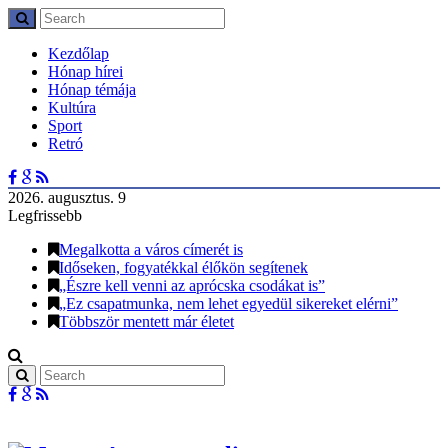
Kezdőlap
Hónap hírei
Hónap témája
Kultúra
Sport
Retró
2026. augusztus. 9
Legfrissebb
Megalkotta a város címerét is
Időseken, fogyatékkal élőkön segítenek
„Észre kell venni az aprócska csodákat is”
„Ez csapatmunka, nem lehet egyedül sikereket elérni”
Többször mentett már életet