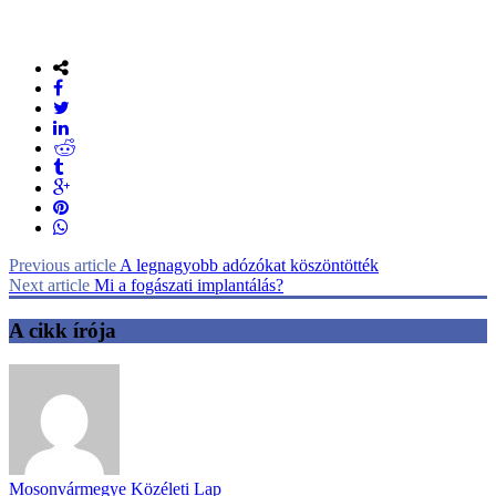
Previous article
A legnagyobb adózókat köszöntötték
Next article
Mi a fogászati implantálás?
A cikk írója
Mosonvármegye Közéleti Lap