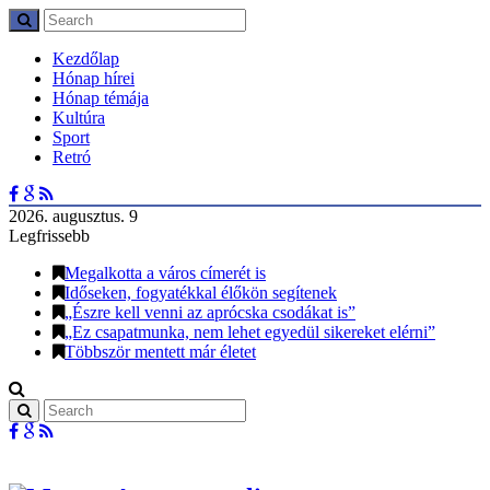
Kezdőlap
Hónap hírei
Hónap témája
Kultúra
Sport
Retró
2026. augusztus. 9
Legfrissebb
Megalkotta a város címerét is
Időseken, fogyatékkal élőkön segítenek
„Észre kell venni az aprócska csodákat is”
„Ez csapatmunka, nem lehet egyedül sikereket elérni”
Többször mentett már életet