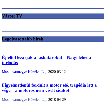
Városi TV
Legolvasottabb hírek
Éjféltől lezárják a kishatárokat – Nagy lehet a
torlódás
Mosonvármegye Közéleti Lap
2020-03-12
Figyelmetlenül fordult a motor elé, tragédia lett a
vége – a motoros nem viselt sisakot
Mosonvármegye Közéleti Lap
2018-04-29