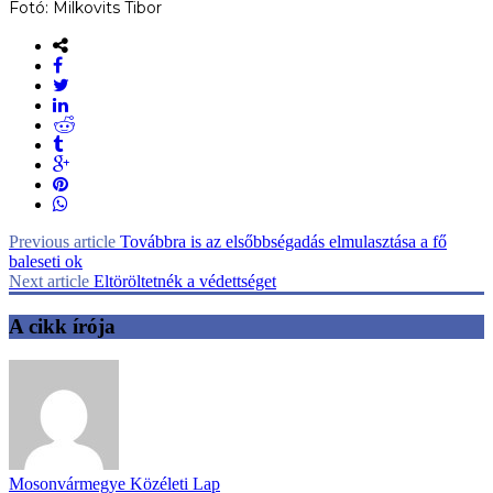
Fotó: Milkovits Tibor
Previous article
Továbbra is az elsőbbségadás elmulasztása a fő
baleseti ok
Next article
Eltöröltetnék a védettséget
A cikk írója
Mosonvármegye Közéleti Lap