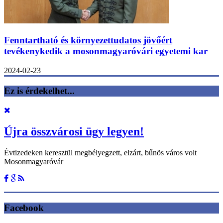
Fenntartható és környezettudatos jövőért
tevékenykedik a mosonmagyaróvári egyetemi kar
2024-02-23
Ez is érdekelhet...
Újra összvárosi ügy legyen!
Évtizedeken keresztül megbélyegzett, elzárt, bűnös város volt
Mosonmagyaróvár
Facebook