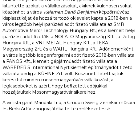
kitüntette azokat a vállalkozásokat, akiknek különösen sokat
köszönhet a város.
Kelemen Benő Benjámin
képzőművész
kisplasztikáját és hozzá tartozó oklevelet kapta a 2018-ban a
város legtöbb helyi iparűzési adót fizető vállalata az SMR
Automotive Mirror Technology Hungary Bt.; és a kiemelt helyi
iparűzési adót fizetők: a NOLATO Magyarország Kft.., a Rettig
Hungary Kft., a VNT METAL Hungary Kft., a TEKA
Magyarország Zrt. és a WAHL Hungária Kft. Adónemenként
a város legtöbb idegenforgalmi adót fizető 2018-ban vállalata
a FANOS Kft., kiemelt gépjárműadót fizető vállalata a
WABERER’S International Nyrt.kiemelt építmányadót fizető
vállalata pedig a KÜHNE Zrt. volt. Köszönet illetett rajtuk
keresztül minden mosonmagyaróvári vállalkozást, a
legkisebbeket is azért, hogy befizetett adójukkal
hozzájárultak Mosonmagyaróvár sikereihez.
A virilista gálát Mandala Trió, a Gruop’n Swing Zenekar műsora
és Berki Artúr zongorajátéka tette emlékezetessé.