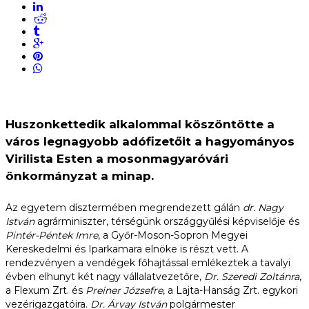
Huszonkettedik alkalommal köszöntötte a
város legnagyobb adófizetőit a hagyományos
Virilista Esten a mosonmagyaróvári
önkormányzat a minap.
Az egyetem dísztermében megrendezett gálán
dr. Nagy
István
agrárminiszter, térségünk országgyűlési képviselője és
Pintér-Péntek Imre
, a Győr-Moson-Sopron Megyei
Kereskedelmi és Iparkamara elnöke is részt vett. A
rendezvényen a vendégek főhajtással emlékeztek a tavalyi
évben elhunyt két nagy vállalatvezetőre,
Dr. Szeredi Zoltánra
,
a Flexum Zrt. és
Preiner Józsefre
, a Lajta-Hanság Zrt. egykori
vezérigazgatóira.
Dr. Árvay István
polgármester