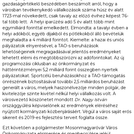
gazdaságértékelő beszédében beszámolt arról, hogy a
városban tevékenykedő vállalkozások száma húsz év alatt
1723-mal növekedett, csak tavaly az előző évihez képest 76-
tal több lett. A helyi iparűzési adó 5 év alatt több mint
egymilliárd forinttal emelkedett. Elmondta: a tavalyi évben a
helyi adókból, egyéb díjakból és pótlékokból álló bevételük
meghaladta a 4 milliárd forintot. Kiemelte: a hazai és uniós
pályázatok elnyerésével, a TAO-s beruházások
lehetőségeinek megragadásával jelentős eredményeket
lehetett elérni és megtöbbszörözni az adóforintokat. Az új
programozási ciklusban az önkormányzat és
háttérintézményei 5,2 milliárd forint összegben nyertek
pályázatokat. Sportcélú beruházásokhoz a TAO-támogatás
önrészének biztosításával további 2,5 milliárdos beruházást
generált a város, melyek haszonélvezője minden polgár, de
kivitelezője szinte kivétel nélkül helyi vállalkozás volt. A
városvezető köszönetet mondott
Dr. Nagy István
országgyűlési képviselőnek az eredmények eléréséhez
nyújtott kormányzati közbenjárásáért. Végül a város saját erős
sikereit és 2019-es fejlesztési terveit foglalta össze.
Ezt követően a polgármester Mosonmagyaróvár Város
Önkormányzata elismerése és megbecsülése jeléül