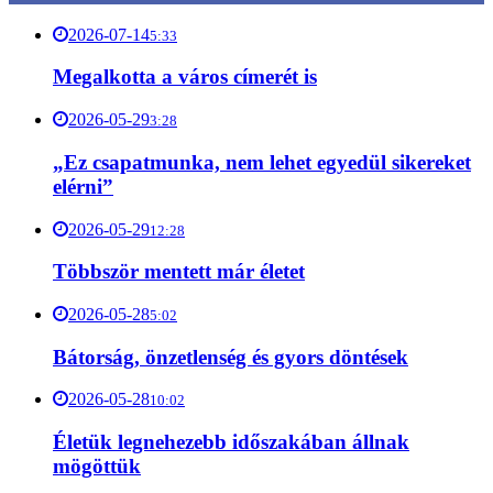
2026-07-14
5:33
Megalkotta a város címerét is
2026-05-29
3:28
„Ez csapatmunka, nem lehet egyedül sikereket
elérni”
2026-05-29
12:28
Többször mentett már életet
2026-05-28
5:02
Bátorság, önzetlenség és gyors döntések
2026-05-28
10:02
Életük legnehezebb időszakában állnak
mögöttük