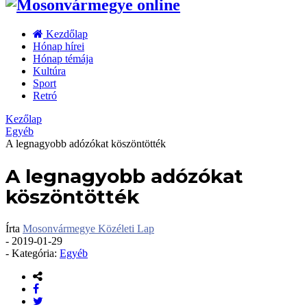
Kezdőlap
Hónap hírei
Hónap témája
Kultúra
Sport
Retró
Kezőlap
Egyéb
A legnagyobb adózókat köszöntötték
A legnagyobb adózókat
köszöntötték
Írta
Mosonvármegye Közéleti Lap
-
2019-01-29
- Kategória:
Egyéb