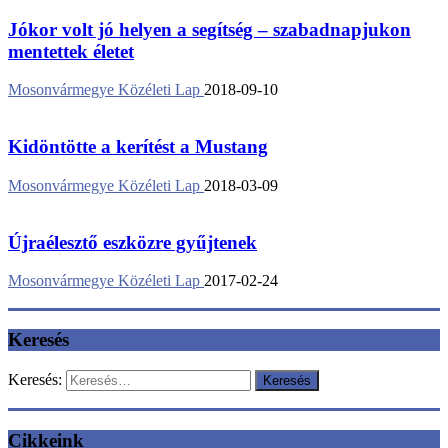
Jókor volt jó helyen a segítség – szabadnapjukon
mentettek életet
Mosonvármegye Közéleti Lap
2018-09-10
Kidöntötte a kerítést a Mustang
Mosonvármegye Közéleti Lap
2018-03-09
Újraélesztő eszközre gyűjtenek
Mosonvármegye Közéleti Lap
2017-02-24
Keresés
Keresés:
Cikkeink