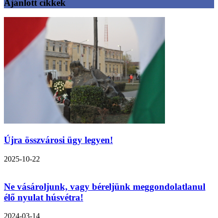
Ajánlott cikkek
Újra összvárosi ügy legyen!
2025-10-22
Ne vásároljunk, vagy béreljünk meggondolatlanul
élő nyulat húsvétra!
2024-03-14