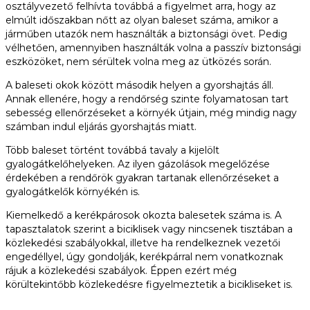
osztályvezető felhívta továbbá a figyelmet arra, hogy az
elmúlt időszakban nőtt az olyan baleset száma, amikor a
járműben utazók nem használták a biztonsági övet. Pedig
vélhetően, amennyiben használták volna a passzív biztonsági
eszközöket, nem sérültek volna meg az ütközés során.
A baleseti okok között második helyen a gyorshajtás áll.
Annak ellenére, hogy a rendőrség szinte folyamatosan tart
sebesség ellenőrzéseket a környék útjain, még mindig nagy
számban indul eljárás gyorshajtás miatt.
Több baleset történt továbbá tavaly a kijelölt
gyalogátkelőhelyeken. Az ilyen gázolások megelőzése
érdekében a rendőrök gyakran tartanak ellenőrzéseket a
gyalogátkelők környékén is.
Kiemelkedő a kerékpárosok okozta balesetek száma is. A
tapasztalatok szerint a biciklisek vagy nincsenek tisztában a
közlekedési szabályokkal, illetve ha rendelkeznek vezetői
engedéllyel, úgy gondolják, kerékpárral nem vonatkoznak
rájuk a közlekedési szabályok. Éppen ezért még
körültekintőbb közlekedésre figyelmeztetik a bicikliseket is.