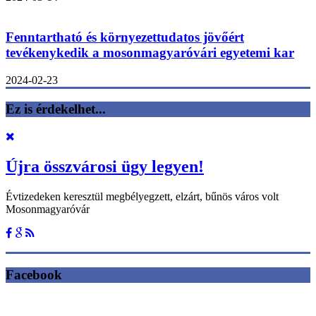
Fenntartható és környezettudatos jövőért
tevékenykedik a mosonmagyaróvári egyetemi kar
2024-02-23
Ez is érdekelhet...
Újra összvárosi ügy legyen!
Évtizedeken keresztül megbélyegzett, elzárt, bűnös város volt
Mosonmagyaróvár
Facebook