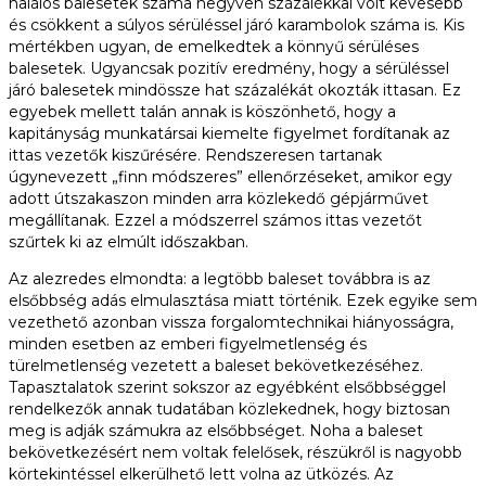
halálos balesetek száma negyven százalékkal volt kevesebb
és csökkent a súlyos sérüléssel járó karambolok száma is. Kis
mértékben ugyan, de emelkedtek a könnyű sérüléses
balesetek. Ugyancsak pozitív eredmény, hogy a sérüléssel
járó balesetek mindössze hat százalékát okozták ittasan. Ez
egyebek mellett talán annak is köszönhető, hogy a
kapitányság munkatársai kiemelte figyelmet fordítanak az
ittas vezetők kiszűrésére. Rendszeresen tartanak
úgynevezett „finn módszeres” ellenőrzéseket, amikor egy
adott útszakaszon minden arra közlekedő gépjárművet
megállítanak. Ezzel a módszerrel számos ittas vezetőt
szűrtek ki az elmúlt időszakban.
Az alezredes elmondta: a legtöbb baleset továbbra is az
elsőbbség adás elmulasztása miatt történik. Ezek egyike sem
vezethető azonban vissza forgalomtechnikai hiányosságra,
minden esetben az emberi figyelmetlenség és
türelmetlenség vezetett a baleset bekövetkezéséhez.
Tapasztalatok szerint sokszor az egyébként elsőbbséggel
rendelkezők annak tudatában közlekednek, hogy biztosan
meg is adják számukra az elsőbbséget. Noha a baleset
bekövetkezésért nem voltak felelősek, részükről is nagyobb
körtekintéssel elkerülhető lett volna az ütközés. Az