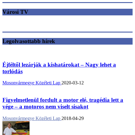
Városi TV
Legolvasottabb hírek
Éjféltől lezárják a kishatárokat – Nagy lehet a
torlódás
Mosonvármegye Közéleti Lap
2020-03-12
Figyelmetlenül fordult a motor elé, tragédia lett a
vége – a motoros nem viselt sisakot
Mosonvármegye Közéleti Lap
2018-04-29