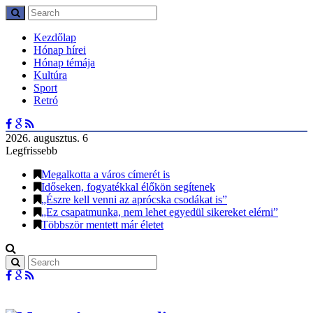
Kezdőlap
Hónap hírei
Hónap témája
Kultúra
Sport
Retró
2026. augusztus. 6
Legfrissebb
Megalkotta a város címerét is
Időseken, fogyatékkal élőkön segítenek
„Észre kell venni az aprócska csodákat is”
„Ez csapatmunka, nem lehet egyedül sikereket elérni”
Többször mentett már életet