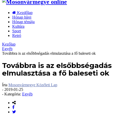
Kezdőlap
Hónap hírei
Hónap témája
Kultúra
Sport
Retró
Kezőlap
Egyéb
Továbbra is az elsőbbségadás elmulasztása a fő baleseti ok
Továbbra is az elsőbbségadás
elmulasztása a fő baleseti ok
Írta
Mosonvármegye Közéleti Lap
-
2019-01-25
- Kategória:
Egyéb