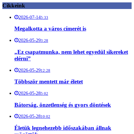
Cikkeink
2026-07-14
5:33
Megalkotta a város címerét is
2026-05-29
3:28
„Ez csapatmunka, nem lehet egyedül sikereket
elérni”
2026-05-29
12:28
Többször mentett már életet
2026-05-28
5:02
Bátorság, önzetlenség és gyors döntések
2026-05-28
10:02
Életük legnehezebb időszakában állnak