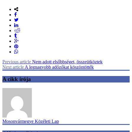
Previous article
Nem adott elsőbbséget, összeütköztek
Next article
A legnagyobb adózókat köszöntötték
A cikk írója
Mosonvármegye Közéleti Lap