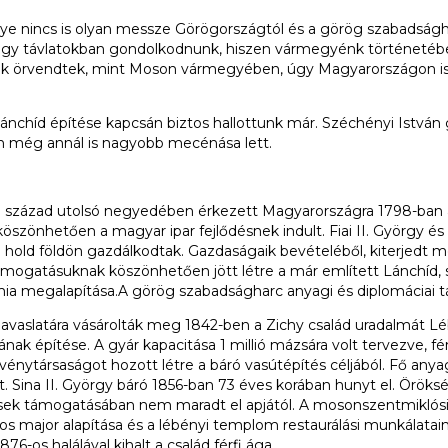
e nincs is olyan messze Görögországtól és a görög szabadságh
agy távlatokban gondolkodnunk, hiszen vármegyénk történetébe
 örvendtek, mint Moson vármegyében, úgy Magyarországon is. 
Lánchíd építése kapcsán biztos hallottunk már. Széchényi István 
án még annál is nagyobb mecénása lett.
8. század utolsó negyedében érkezett Magyarországra 1798-ban a
öszönhetően a magyar ipar fejlődésnek indult. Fiai II. György és
0 hold földön gazdálkodtak. Gazdaságaik bevételéből, kiterjedt
mogatásuknak köszönhetően jött létre a már említett Lánchíd, s
 megalapítása.A görög szabadságharc anyagi és diplomáciai 
k javaslatára vásárolták meg 1842-ben a Zichy család uradalmát 
 építése. A gyár kapacitása 1 millió mázsára volt tervezve, f
szvénytársaságot hozott létre a báró vasútépítés céljából. Fő 
ését. Sina II. György báró 1856-ban 73 éves korában hunyt el. Örö
ések támogatásában nem maradt el apjától. A mosonszentmiklósi
ános major alapítása és a lébényi templom restaurálási munkála
-os halálával kihalt a család férfi ága.