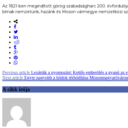
Az 1821-ben megindított görög szabadságharc 200. évfordulója
bírnak nemzetünk, hazánk és Moson vármegye nemzetközi szin
Previous article
Lezárták a nyomozást: Kettős emberölés a gyanú az e
Next article
Egyre nagyobb a hódok térhódítása Mosonmagyaróváron
A cikk írója