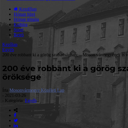
Kezdőlap
Hónap hírei
Hónap témája
Kultúra
Sport
Retró
Kezőlap
Egyéb
200 éve robbant ki a görög szabadságharc – Moson vármegyének is v
200 éve robbant ki a görög s
öröksége
Írta
Mosonvármegye Közéleti Lap
-
2021-03-26
- Kategória:
Egyéb