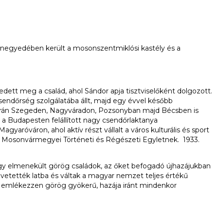
ó negyedében került a mosonszentmiklósi kastély és a
ett meg a család, ahol Sándor apja tisztviselőként dolgozott.
sendőrség szolgálatába állt, majd egy évvel később
e során Szegeden, Nagyváradon, Pozsonyban majd Bécsben is
a Budapesten felállított nagy csendőrlaktanya
róváron, ahol aktív részt vállalt a város kulturális és sport
s a Mosonvármegyei Történeti és Régészeti Egyletnek. 1933.
 vagy elmenekült görög családok, az őket befogadó újhazájukban
 vetették latba és váltak a magyar nemzet teljes értékű
y emlékezzen görög gyökerű, hazája iránt mindenkor