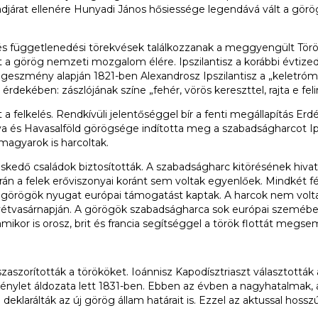
hadjárat ellenére Hunyadi János hősiessége legendává vált a gör
s és függetlenedési törekvések találkozzanak a meggyengült Törö
állt a görög nemzeti mozgalom élére. Ipszilantisz a korábbi évtiz
szmény alapján 1821-ben Alexandrosz Ipszilantisz a „keletrómai
ekében: zászlójának színe „fehér, vörös kereszttel, rajta e felira
a felkelés. Rendkívüli jelentőséggel bír a fenti megállapítás Erdé
va és Havasalföld görögsége indította meg a szabadságharcot I
agyarok is harcoltak.
kedő családok biztosították. A szabadságharc kitörésének hivata
n a felek erőviszonyai koránt sem voltak egyenlőek. Mindkét fé
g a görögök nyugat európai támogatást kaptak. A harcok nem vo
húsvétvasárnapján. A görögök szabadságharca sok európai szemébe
 amikor is orosz, brit és francia segítséggel a török flottát megs
sszaszorították a törököket. Ioánnisz Kapodísztriaszt választott
énylet áldozata lett 1831-ben. Ebben az évben a nagyhatalmak, 
eklarálták az új görög állam határait is. Ezzel az aktussal hoss