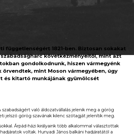
i függetlenségért 1821-ben. Biztosan sokakat
 szabadságharc következményeitől, mint azt
vlatokban gondolkodnunk, hiszen vármegyénk
ek örvendtek, mint Moson vármegyében, úgy
át és kitartó munkájának gyümölcsét
szabadságért való áldozatvállalás jelenik meg a görög
ti jelszó görög szavának kilenc szótagját jelenítik meg.
kkal. Árpád-házi királyaink több alkalommal választottak
adjáratok voltak. Hunyadi János balkáni hadjáratától a