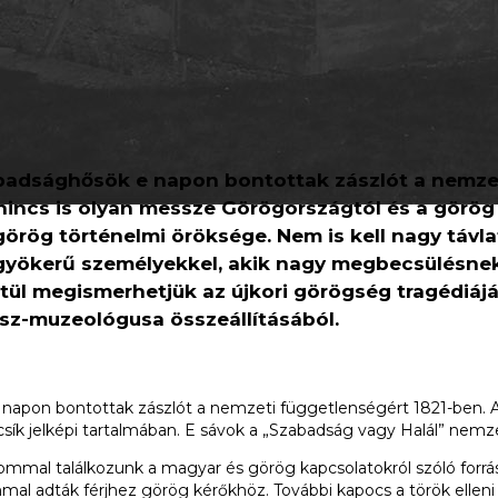
abadsághősök e napon bontottak zászlót a nemzet
incs is olyan messze Görögországtól és a görög
örög történelmi öröksége. Nem is kell nagy tá
g gyökerű személyekkel, akik nagy megbecsülésn
tül megismerhetjük az újkori görögség tragédiáj
sz-muzeológusa összeállításából.
napon bontottak zászlót a nemzeti függetlenségért 1821-ben. A 
 csík jelképi tartalmában. E sávok a „Szabadság vagy Halál” nemze
ommal találkozunk a magyar és görög kapcsolatokról szóló forráso
l adták férjhez görög kérőkhöz. További kapocs a török elleni h