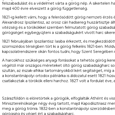
felszabadulást és a védelmet várta a görög nép. A sikertelen 
majd 400 évre elveszett a görög függetlenség.
1821-ig kellett várni, hogy a felerősödött görög nemzeti érzé
Alexandrosz Ipszilantisz, az orosz cári hadsereg huszártisztje 
vitézség és a törökökkel szemben felmutatott görög szabadságe
görögséget egybegyűjteni a szabadságukért vívott harc sikere érd
1821 februárjában Ipszilantisz Iasiba érkezett, és megkezdődött 
szomszédos térségben tört ki a görög felkelés 1821-ben. Mold
kapcsolatrendszere okán fontos tudni, hogy Szent Seregében m
A harcokhoz szükséges anyagi forrásokat a tehetős görög keres
végétől már országos méreteket öltő görög szabadságharc sorá
szultán, az észak-afrikai tartományokból kért segítséget, mí
a konstantinápolyi ortodox pátriárka is áldozatul esett 1821 
csatlakoztak a törökök elleni harchoz. 1827 volt a fordulat éve,
Szárazföldön is előretörtek a görögök, elfoglalták Athént és vi
Miniszterelnöksége négy évig tartott, majd Kapodísztriasz mer
meg a görög trónra. 1832-ben a konstantinápolyi szerződésben d
görögség és véget ért a szabadságharc.