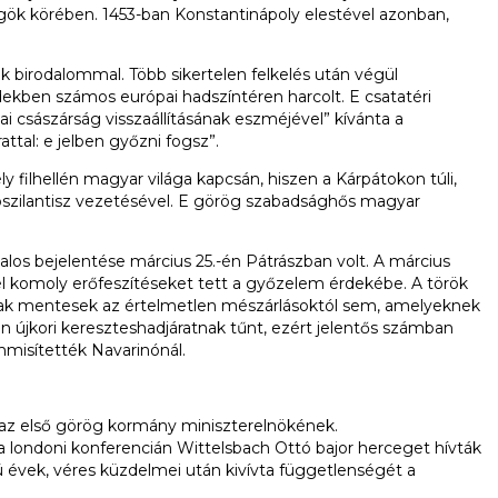
ögök körében. 1453-ban Konstantinápoly elestével azonban,
k birodalommal. Több sikertelen felkelés után végül
edekben számos európai hadszíntéren harcolt. E csatatéri
 császárság visszaállításának eszméjével” kívánta a
ttal: e jelben győzni fogsz”.
ly filhellén magyar világa kapcsán, hiszen a Kárpátokon túli,
pszilantisz vezetésével. E görög szabadsághős magyar
los bejelentése március 25.-én Pátrászban volt. A március
l komoly erőfeszítéseket tett a győzelem érdekébe. A török
ltak mentesek az értelmetlen mészárlásoktól sem, amelyeknek
n újkori kereszteshadjáratnak tűnt, ezért jelentős számban
emmisítették Navarinónál.
ák az első görög kormány miniszterelnökének.
a londoni konferencián Wittelsbach Ottó bajor herceget hívták
zú évek, véres küzdelmei után kivívta függetlenségét a