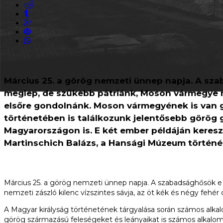
Március 25. a görög nemzeti ünnep napja. A sz
meglep, de szűkebb pátriánk, Moson vármegye n
elsőre gondolnánk. Moson vármegyének is van g
történetében is találkozunk jelentősebb görö
Magyarországon is. E két ember példáján keresz
Martinschich Balázs, a Hansági Múzeum történé
Március 25. a görög nemzeti ünnep napja. A szabadsághősök e 
nemzeti zászló kilenc vízszintes sávja, az öt kék és négy fehér
A Magyar királyság történetének tárgyalása során számos alkal
görög származású feleségeket és leányaikat is számos alkalomma