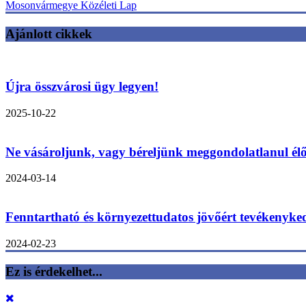
Mosonvármegye Közéleti Lap
Ajánlott cikkek
Újra összvárosi ügy legyen!
2025-10-22
Ne vásároljunk, vagy béreljünk meggondolatlanul élő
2024-03-14
Fenntartható és környezettudatos jövőért tevékenyk
2024-02-23
Ez is érdekelhet...