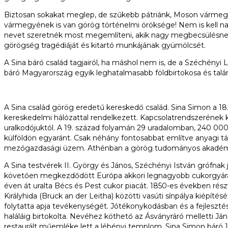
Biztosan sokakat meglep, de szűkebb pátriánk, Moson vármegy
vármegyének is van görög történelmi öröksége! Nem is kell n
nevet szeretnék most megemlíteni, akik nagy megbecsülésnek
görögség tragédiáját és kitartó munkájának gyümölcsét.
A Sina báró család tagjairól, ha máshol nem is, de a Széchényi 
báró Magyarország egyik leghatalmasabb földbirtokosa és tal
A Sina család görög eredetű kereskedő család. Sina Simon a 1
kereskedelmi hálózattal rendelkezett. Kapcsolatrendszerének k
uralkodójuktól. A 19. század folyamán 29 uradalomban, 240 00
külföldön egyaránt. Csak néhány fontosabbat említve anyagi tá
mezőgazdasági üzem. Athénban a görög tudományos akadémia
A Sina testvérek II. György és János, Széchényi István grófna
követően megkezdődött Európa akkori legnagyobb cukorgyárának
éven át uralta Bécs és Pest cukor piacát. 1850-es években ré
Királyhida (Bruck an der Leitha) közötti vasúti sínpálya kiépít
folytatta apja tevékenységét. Jótékonykodásban és a fejleszt
haláláig birtokolta. Nevéhez köthető az Ásványráró melletti J
restaurált műemléke lett a lébényi templom. Sina Simon báró 1876