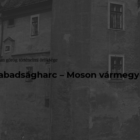
an görög történelmi öröksége
zabadságharc – Moson vármegy