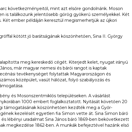
arc következményeitől, mint azt elsőre gondolnánk. Moson
n is találkozunk jelentősebb görög gyökerű személyekkel. Két
Két ember példáján keresztül megismerhetjük az újkori
gróffal kötött jó barátságának köszönhetően, Sina II. György
lapította meg kereskedő cégét. Kiterjedt kelet, nyugat irányú
 János, már magyar nemesi és bárói rangot is kaptak
 mecénási tevékenységet folytattak Magyarországon és
zámos középület, vasút hálózat, folyó szabályozás és
támogatása.
Lébény és Mosonszentmiklós településeken. A vásárlást
énykorában 1000 embert foglalkoztatott. Nyitását követően 20
anyagi támogatásának köszönhetően kezdték meg a Győr-
kségének kezelését egyetlen fia Simon vette át. Sina Simon báró
 és lébényi uradalmat Sina János báró 1869-ben bekövetkezett
tainak megkezdése 1862-ben. A munkák befejeztével hazánk első