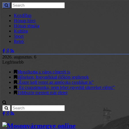
Kezdőlap
Hónap hírei
Hónap témája
Kultúra
Sport
Retró
2026. augusztus. 6
Legfrissebb
Megalkotta a város címerét is
Időseken, fogyatékkal élőkön segítenek
„Észre kell venni az aprócska csodákat is”
„Ez csapatmunka, nem lehet egyedül sikereket elérni”
Többször mentett már életet