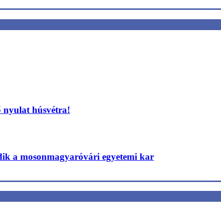
 nyulat húsvétra!
edik a mosonmagyaróvári egyetemi kar