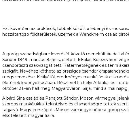
Ezt követően az örökösök, többek között a lébényi és mosonsze
hozzátartozó földterületek, üzemek a Wenckheim család birto
A görög szabadságharc leverését követő menekült áradattal érk
Sándor 1849. március 8.-án született. Iskoláit Kolozsváron vé
csendőrtiszti szakvizsgát tett. Rátermetségének és tenni aka
szolgált. Nevéhez köthető az országos csendőr őrsparancsnoks
megszervezése. Királyától, eredményes munkájának elismeréséjé
életének lebonyolításában. Részt vett a helyi Atlétikai és Foo
október 31.-én halt meg Magyaróváron. Sírja, mind a mai napig
A báró Sina család és Panajott Sándor, Moson vármegyei jelenlé
szorgos munkájukkal tekintélyre és elismertségre tettek szert.
tagjaivá. Magyarország és Moson vármegye népe a görög szabad
elkötelezett magyar fiaira.