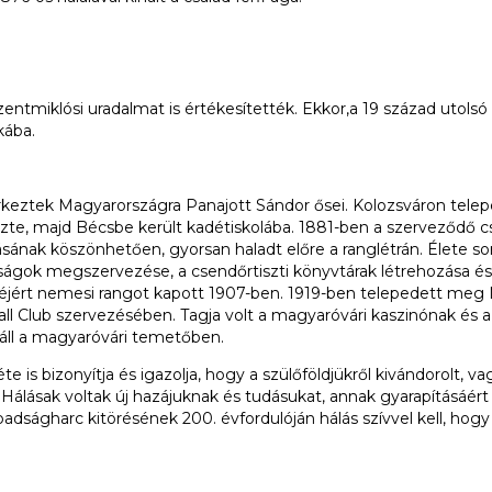
ntmiklósi uradalmat is értékesítették. Ekkor,a 19 század utols
kába.
eztek Magyarországra Panajott Sándor ősei. Kolozsváron teleped
gezte, majd Bécsbe került kadétiskolába. 1881-ben a szerveződő c
rásának köszönhetően, gyorsan haladt előre a ranglétrán. Élet
ágok megszervezése, a csendőrtiszti könyvtárak létrehozása és 
rt nemesi rangot kapott 1907-ben. 1919-ben telepedett meg Magya
tball Club szervezésében. Tagja volt a magyaróvári kaszinónak é
 áll a magyaróvári temetőben.
te is bizonyítja és igazolja, hogy a szülőföldjükről kivándorolt,
 Hálásak voltak új hazájuknak és tudásukat, annak gyarapításáért
ságharc kitörésének 200. évfordulóján hálás szívvel kell, hog