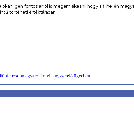
 okán igen fontos arról is megemlékezni, hogy a filhellén mag
tű történeti értéktárában!
ltűnt mosonmagyaróvári villanyszerelő ügyében