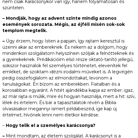
nem csak Karácsonykor van így, hanem folyamatosan és
szüntelen.
– Mondják, hogy az advent szinte mindig azonos
események sorozata. Mégis, az éjféli misén sok-sok
templom megtelik.
–
Úgy érzem, hogy Isten a papjain, így rajtam keresztül is
üzenni akar az embereknek. És nekem az a dolgom, hogy
mindenkori szolgálatom helyszínein szóljak a felnőtteknek és
a gyerekeknek. Prédikációim első része oktató-tanító jellegű,
sokszor használok fel személyes történetet, elevenítek fel
emléket, de szoktam idézni irodalmi műveket is. A legvégén
pedig összefoglalom az elmondottakat, levonom a
tanulságokat. Én bízom az emberekben. Fiatalban és a
korosabban egyaránt. A hitét ajándékba kapja az ember; igaz,
az már rajta is múlik, mire és hogyan használja, mert a hit: szív,
lélek és értelem. És bár a tapasztalatok révén a Biblia
olvasásakor megannyi ismert példabeszéd, ige kap új
értelmet, hívőnek lenni nem életkor kérdése.
–
Hogy telik el a személyes karácsonya?
–
Mint mondtam, az életem szolgálat. A karácsonyt is a