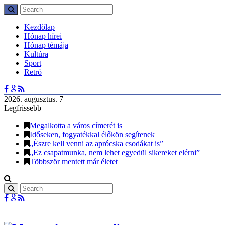
Kezdőlap
Hónap hírei
Hónap témája
Kultúra
Sport
Retró
2026. augusztus. 7
Legfrissebb
Megalkotta a város címerét is
Időseken, fogyatékkal élőkön segítenek
„Észre kell venni az aprócska csodákat is”
„Ez csapatmunka, nem lehet egyedül sikereket elérni”
Többször mentett már életet