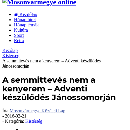
Kezdőlap
Hónap hírei
Hónap témája
Kultúra
Sport
Retró
Kezőlap
Kistérség
A semmittevés nem a kenyerem – Adventi készülődés
Jánossomorján
A semmittevés nem a
kenyerem – Adventi
készülődés Jánossomorján
Írta
Mosonvármegye Közéleti Lap
-
2016-02-21
- Kategória:
Kistérség