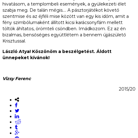
hivatásom, a templombeli események, a gyülekezeti élet
szabja meg. De talán mégis…. A pásztorjátékot követő
szentmise és az éjféli mise között van egy kis időm, amit a
fény szimbólumaként állított kicsi karácsonyfám mellett
töltök áhítatos, örömteli csöndben. Imádkozom. Ez az én
bizalmas, bensőséges együttlétem a bennem újjászülető
Krisztussal.
László Atya! Köszönöm a beszélgetést. Áldott
ünnepeket kívánok!
Vizsy Ferenc
2015/20