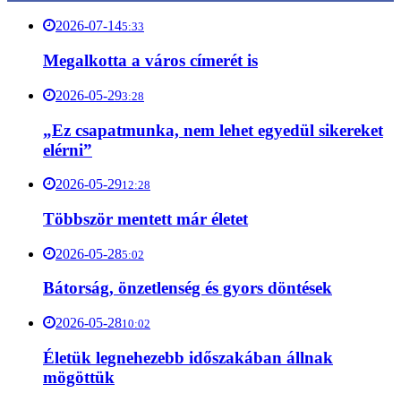
2026-07-14
5:33
Megalkotta a város címerét is
2026-05-29
3:28
„Ez csapatmunka, nem lehet egyedül sikereket
elérni”
2026-05-29
12:28
Többször mentett már életet
2026-05-28
5:02
Bátorság, önzetlenség és gyors döntések
2026-05-28
10:02
Életük legnehezebb időszakában állnak
mögöttük