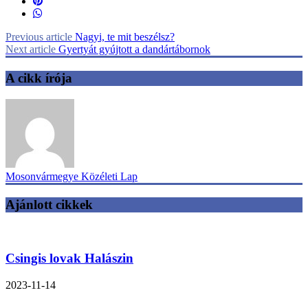
Previous article
Nagyi, te mit beszélsz?
Next article
Gyertyát gyújtott a dandártábornok
A cikk írója
Mosonvármegye Közéleti Lap
Ajánlott cikkek
Csingis lovak Halászin
2023-11-14