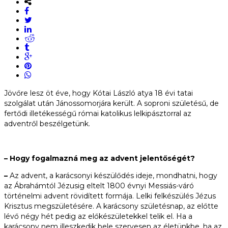
Jövőre lesz öt éve, hogy Kótai László atya 18 évi tatai
szolgálat után Jánossomorjára került. A soproni születésű, de
fertődi illetékességű római katolikus lelkipásztorral az
adventről beszélgetünk.
– Hogy fogalmazná meg az advent jelentőségét?
–
Az advent, a karácsonyi készülődés ideje, mondhatni, hogy
az Ábrahámtól Jézusig eltelt 1800 évnyi Messiás-váró
történelmi advent rövidített formája. Lelki felkészülés Jézus
Krisztus megszületésére. A karácsony születésnap, az előtte
lévő négy hét pedig az előkészületekkel telik el. Ha a
karácsony nem illeszkedik bele szervesen az életünkbe, ha az