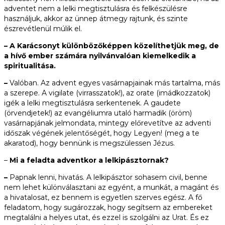
adventet nem a lelki megtisztulásra és felkészülésre
használjuk, akkor az ünnep átmegy rajtunk, és szinte
észrevétlenül múlik el.
– A Karácsonyt különbözőképpen közelíthetjük meg, de
a hívő ember számára nyilvánvalóan kiemelkedik a
spiritualitása.
–
Valóban. Az advent egyes vasárnapjainak más tartalma, más
a szerepe. A vigilate (virrasszatok!), az orate (imádkozzatok)
igék a lelki megtisztulásra serkentenek. A gaudete
(örvendjetek!) az evangéliumra utaló harmadik (öröm)
vasárnapjának jelmondata, mintegy előrevetítve az adventi
időszak végének jelentőségét, hogy Legyen! (meg a te
akaratod), hogy bennünk is megszülessen Jézus.
–
Mi a feladta adventkor a lelkipásztornak?
–
Papnak lenni, hivatás. A lelkipásztor sohasem civil, benne
nem lehet különválasztani az egyént, a munkát, a magánt és
a hivatalosat, ez bennem is egyetlen szerves egész. A fő
feladatom, hogy sugározzak, hogy segítsem az embereket
megtalálni a helyes utat, és ezzel is szolgálni az Urat. És ez