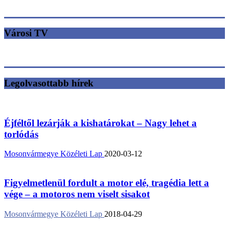
Városi TV
Legolvasottabb hírek
Éjféltől lezárják a kishatárokat – Nagy lehet a
torlódás
Mosonvármegye Közéleti Lap
2020-03-12
Figyelmetlenül fordult a motor elé, tragédia lett a
vége – a motoros nem viselt sisakot
Mosonvármegye Közéleti Lap
2018-04-29