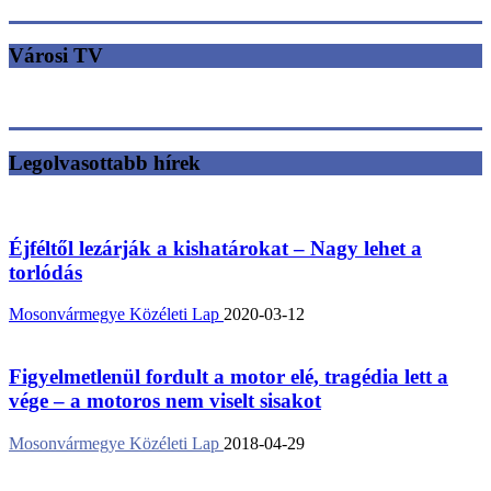
Városi TV
Legolvasottabb hírek
Éjféltől lezárják a kishatárokat – Nagy lehet a
torlódás
Mosonvármegye Közéleti Lap
2020-03-12
Figyelmetlenül fordult a motor elé, tragédia lett a
vége – a motoros nem viselt sisakot
Mosonvármegye Közéleti Lap
2018-04-29