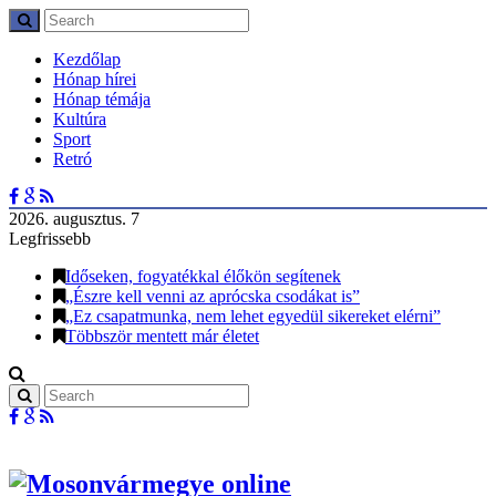
Kezdőlap
Hónap hírei
Hónap témája
Kultúra
Sport
Retró
2026. augusztus. 7
Legfrissebb
Időseken, fogyatékkal élőkön segítenek
„Észre kell venni az aprócska csodákat is”
„Ez csapatmunka, nem lehet egyedül sikereket elérni”
Többször mentett már életet