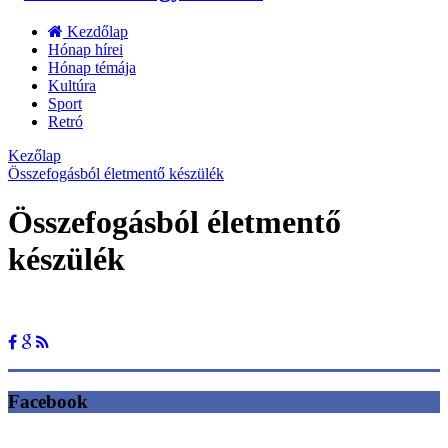
Kezdőlap
Hónap hírei
Hónap témája
Kultúra
Sport
Retró
Kezőlap
Összefogásból életmentő készülék
Összefogásból életmentő
készülék
Facebook