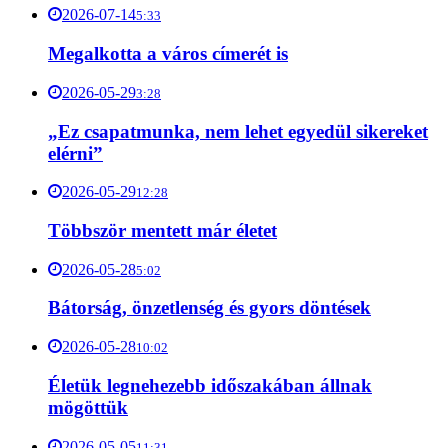
2026-07-14
5:33
Megalkotta a város címerét is
2026-05-29
3:28
„Ez csapatmunka, nem lehet egyedül sikereket
elérni”
2026-05-29
12:28
Többször mentett már életet
2026-05-28
5:02
Bátorság, önzetlenség és gyors döntések
2026-05-28
10:02
Életük legnehezebb időszakában állnak
mögöttük
2026-05-05
11:31