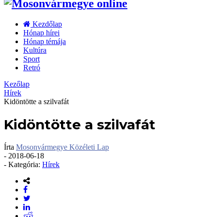
Kezdőlap
Hónap hírei
Hónap témája
Kultúra
Sport
Retró
Kezőlap
Hírek
Kidöntötte a szilvafát
Kidöntötte a szilvafát
Írta
Mosonvármegye Közéleti Lap
-
2018-06-18
- Kategória:
Hírek