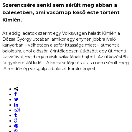
Szerencsére senki sem sérült meg abban a
balesetben, ami vasárnap késő este történt
Kimlén.
Az eddigi adatok szerint egy Volkswagen haladt Kimlén a
Dózsa György utcában, amikor egy enyhén jobbra ívelő
kanyarban – vélhetően a sofőr ittassága miatt – átment a
baloldalra, ahol először érintőlegesen ütközött egy út menti
szilvafával, majd egy másik szilvafának hajtott. Az ütközéstől a
fa gyökerestől kidőlt. A kocsi sofőrje és utasa nem sérült meg.
A rendőrség vizsgálja a baleset körülményeit.