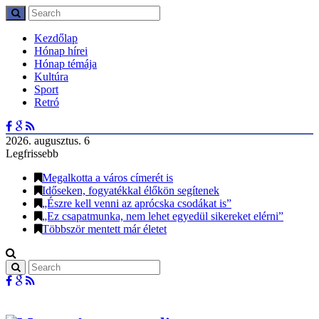
Kezdőlap
Hónap hírei
Hónap témája
Kultúra
Sport
Retró
2026. augusztus. 6
Legfrissebb
Megalkotta a város címerét is
Időseken, fogyatékkal élőkön segítenek
„Észre kell venni az aprócska csodákat is”
„Ez csapatmunka, nem lehet egyedül sikereket elérni”
Többször mentett már életet