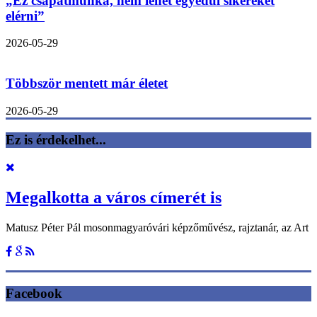
„Ez csapatmunka, nem lehet egyedül sikereket
elérni”
2026-05-29
Többször mentett már életet
2026-05-29
Ez is érdekelhet...
Megalkotta a város címerét is
Matusz Péter Pál mosonmagyaróvári képzőművész, rajztanár, az Art
Facebook