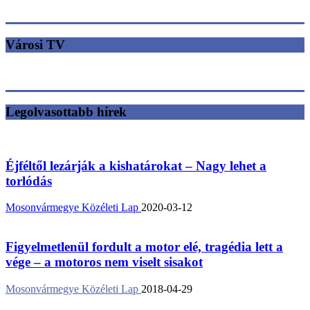
Városi TV
Legolvasottabb hírek
Éjféltől lezárják a kishatárokat – Nagy lehet a
torlódás
Mosonvármegye Közéleti Lap
2020-03-12
Figyelmetlenül fordult a motor elé, tragédia lett a
vége – a motoros nem viselt sisakot
Mosonvármegye Közéleti Lap
2018-04-29