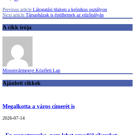
Previous article
Látogatási tilalom a krónikus osztályon
Next article
Társasházak is épülhetnek az edzőpályán
A cikk írója
Mosonvármegye Közéleti Lap
Ajánlott cikkek
Megalkotta a város címerét is
2026-07-14