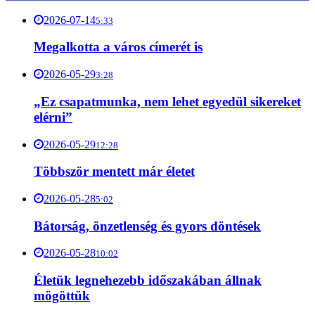
2026-07-14
5:33
Megalkotta a város címerét is
2026-05-29
3:28
„Ez csapatmunka, nem lehet egyedül sikereket
elérni”
2026-05-29
12:28
Többször mentett már életet
2026-05-28
5:02
Bátorság, önzetlenség és gyors döntések
2026-05-28
10:02
Életük legnehezebb időszakában állnak
mögöttük