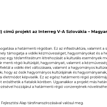
) című projekt az Interreg V-A Szlovákia – Magy
atása a határmenti régióban. Ez az infrastruktúra, valamint a 
, amely támogatja a vidéki kézművességet, hagyományokat és a he
zaz egy tér/amfiteátrum létrehozását a kulturális események me
r menti régió kultúráját, hagyományait, valamint a kézművessége
lektál a vidéki élet változásaira, valamint a hagyományos kult
nk ki, hogy az ősök hagyományos kultúrájának és hagyományaina
rosi életmódot képviselik. Ez az egész határmenti régió problémáj
erősíthetik a fiatalok körében. Ugyanakkor a projekt más határcs
zésével hozzájárul a határmenti régió vonzerejének növeléséhe
Fejlesztési Alap társfinanszírozásával valósul meg.