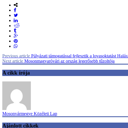
Previous article
Pályázati támogatással fejlesztik a lovasoktatást Halás
Next article
Mosonmagyaróvári az ország legerősebb tűzoltója
A cikk írója
Mosonvármegye Közéleti Lap
Ajánlott cikkek