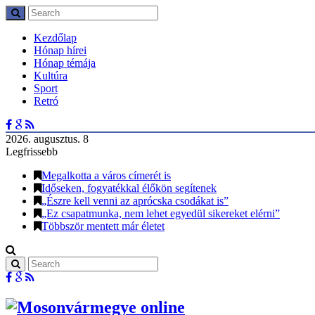
Kezdőlap
Hónap hírei
Hónap témája
Kultúra
Sport
Retró
2026. augusztus. 8
Legfrissebb
Megalkotta a város címerét is
Időseken, fogyatékkal élőkön segítenek
„Észre kell venni az aprócska csodákat is”
„Ez csapatmunka, nem lehet egyedül sikereket elérni”
Többször mentett már életet