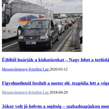
Éjféltől lezárják a kishatárokat – Nagy lehet a torlód
Mosonvármegye Közéleti Lap
2020-03-12
Figyelmetlenül fordult a motor elé, tragédia lett a vég
Mosonvármegye Közéleti Lap
2018-04-29
Jókor volt jó helyen a segítség – szabadnapjukon ment