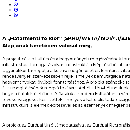
A „Határmenti folklór” (SKHU/WETA/1901/4.1/328
Alapjának keretében valósul meg,
A projekt célja a kultúra és a hagyományok megőrzésének támog
infrastruktúra-támogatás olyan infrastruktúra kiépítéséből áll
Ugyanakkor támogatja a kultúra megőrzését és fenntartását, a
rendezvények szervezésében rejlik, amelyek bemutatják a hatá
hagyományokat jövőbeli fenntartásához. A projekt szándéka ref
általi megítélésének megváltozására. Abból a tényből indulu
helye a fiatalok életében. A fiatalok a modern kultúrát és a vá
tevékenységeket készítettek, amelyek a kulturális tudatosságot 
infrastrukturális elemek építésével és az események megrende
A projekt az Európai Unió támogatásával, az Európai Regionális 