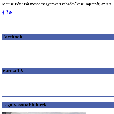
Matusz Péter Pál mosonmagyaróvári képzőművész, rajztanár, az Art
Facebook
Városi TV
Legolvasottabb hírek