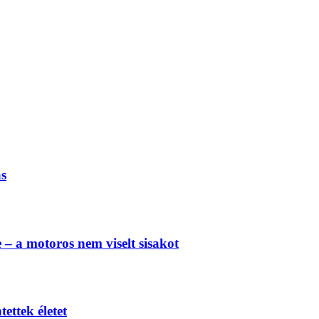
ás
e – a motoros nem viselt sisakot
ettek életet