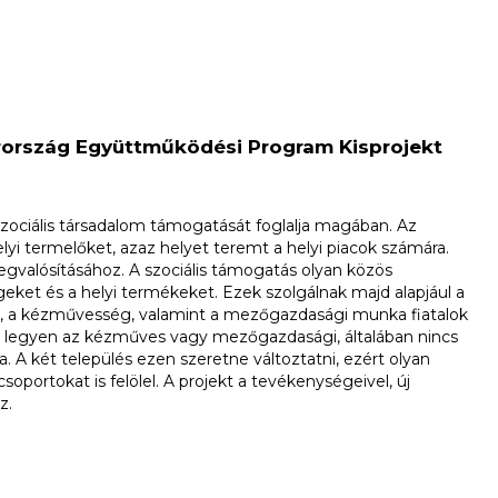
arország Együttműködési Program Kisprojekt
szociális társadalom támogatását foglalja magában. Az
lyi termelőket, azaz helyet teremt a helyi piacok számára.
gvalósításához. A szociális támogatás olyan közös
ket és a helyi termékeket. Ezek szolgálnak majd alapjául a
úra, a kézművesség, valamint a mezőgazdasági munka fiatalok
k, legyen az kézműves vagy mezőgazdasági, általában nincs
a. A két település ezen szeretne változtatni, ezért olyan
oportokat is felölel. A projekt a tevékenységeivel, új
z.