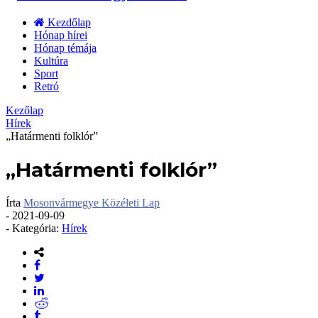
Kezdőlap
Hónap hírei
Hónap témája
Kultúra
Sport
Retró
Kezőlap
Hírek
„Határmenti folklór”
„Határmenti folklór”
Írta
Mosonvármegye Közéleti Lap
-
2021-09-09
- Kategória:
Hírek