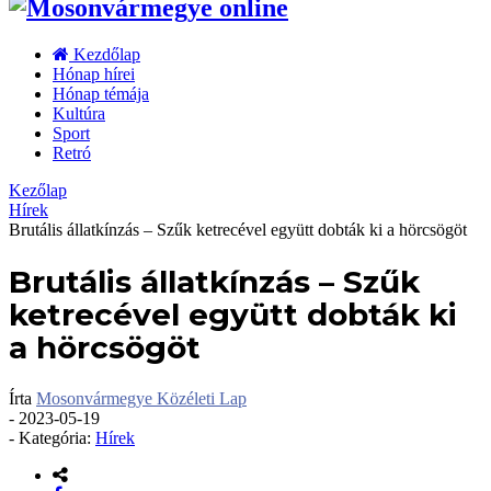
Kezdőlap
Hónap hírei
Hónap témája
Kultúra
Sport
Retró
Kezőlap
Hírek
Brutális állatkínzás – Szűk ketrecével együtt dobták ki a hörcsögöt
Brutális állatkínzás – Szűk
ketrecével együtt dobták ki
a hörcsögöt
Írta
Mosonvármegye Közéleti Lap
-
2023-05-19
- Kategória:
Hírek