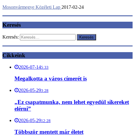
Mosonvármegye Közéleti Lap
2017-02-24
Keresés
Keresés:
Cikkeink
2026-07-14
5:33
Megalkotta a város címerét is
2026-05-29
3:28
„Ez csapatmunka, nem lehet egyedül sikereket
elérni”
2026-05-29
12:28
Többször mentett már életet