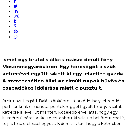
Ismét egy brutális állatkínzásra derült fény
Mosonmagyaróváron. Egy hörcsögöt a szűk
ketrecével együtt rakott ki egy lelketlen gazda.
A szerencsétlen állat az elmúlt napok hűvös és
csapadékos időjárása miatt elpusztult.
Amint azt Légrádi Balázs önkéntes állatvédő, helyi ebrendész
portálunknak elmondta: péntek reggel figyelt fel egy kisállat
ketrecre a levéli út mentén. Közelebb érve látta, hogy egy
kisméretű hörcsög ketrecet dobott ki valaki a bekötőút mellé,
teljes felszereléssel együtt. Kiderült aztán, hogy a ketrecben