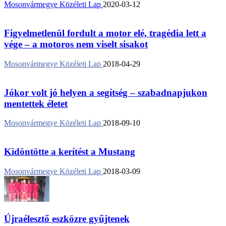
Mosonvármegye Közéleti Lap
2020-03-12
Figyelmetlenül fordult a motor elé, tragédia lett a
vége – a motoros nem viselt sisakot
Mosonvármegye Közéleti Lap
2018-04-29
Jókor volt jó helyen a segítség – szabadnapjukon
mentettek életet
Mosonvármegye Közéleti Lap
2018-09-10
Kidöntötte a kerítést a Mustang
Mosonvármegye Közéleti Lap
2018-03-09
Újraélesztő eszközre gyűjtenek