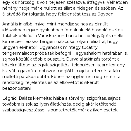
egy kis hörcsög is volt, teljesen szétázva, átfagyva. Vélhetően
néhány napja már elhullott az állat a hidegen és esőben. Az
állatvédő fontolgatja, hogy feljelentést tesz az ügyben.
Annál is inkább, mivel mint mondja: sajnos az elmúlt
időszakban egyre gyakrabban fordulnak elő hasonló esetek.
Találtak például a Városközpontban a hulladékgyűjtők mellé
ketrecben lerakva tengerimalacokat olyan felirattal, hogy
„ingyen elvihető”. Ugyancsak mintegy tucatnyi
tengerimalacot próbáltak befogni Hegyeshalom határában is,
sajnos közülük több elpusztult. Durva állatkínzás történt a
közelmúltban az egyik szigetközi településen is, amikor egy
kutyát a gazdája többször meglőtt, majd a tetemét a falu
melletti patakba dobta. Ebben az ügyben is megtörtént a
rendőrségi feljelentés és az elkövetőt is sikerült
beazonosítani.
Légrádi Balázs kiemelte: hiába a törvényi szigorítás, sajnos
továbbra is sok az ilyen állatkínzás, pedig akár letöltendő
szabadságvesztéssel is büntethetők már az ilyen esetek.