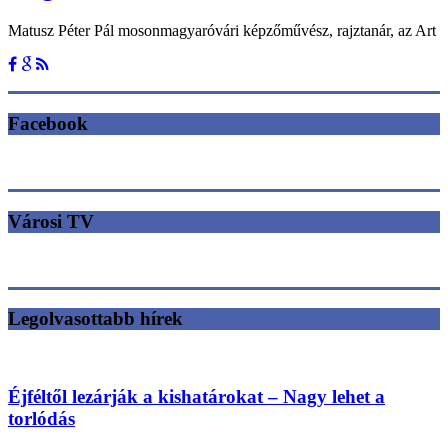
Matusz Péter Pál mosonmagyaróvári képzőművész, rajztanár, az Art
Facebook
Városi TV
Legolvasottabb hírek
Éjféltől lezárják a kishatárokat – Nagy lehet a
torlódás