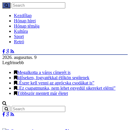
Kezdőlap
Hónap hírei
Hónap témája
Kultúra
Sport
Retró
2026. augusztus. 9
Legfrissebb
Megalkotta a város címerét is
Időseken, fogyatékkal élőkön segítenek
„Észre kell venni az aprócska csodákat is”
„Ez csapatmunka, nem lehet egyedül sikereket elérni”
Többször mentett már életet