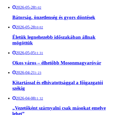
2026-05-28
5:02
Bátorság, önzetlenség és gyors döntések
2026-05-28
10:02
Életük legnehezebb időszakában állnak
mögöttük
2026-05-05
11:31
Okos város – élhetőbb Mosonmagyaróvár
2026-04-21
1:23
Kitartással és elhivatottsággal a főigazgatói
székig
2026-04-08
11:32
„Vezetőként szárnyalni csak másokat emelve
lehet”