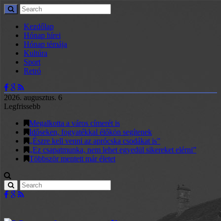
Kezdőlap
Hónap hírei
Hónap témája
Kultúra
Sport
Retró
2026. augusztus. 6
Legfrissebb
Megalkotta a város címerét is
Időseken, fogyatékkal élőkön segítenek
„Észre kell venni az aprócska csodákat is”
„Ez csapatmunka, nem lehet egyedül sikereket elérni”
Többször mentett már életet