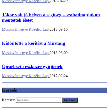
Mosonvármegye Közéleti Lap
2018-04-29
Jókor volt jó helyen a segítség – szabadnapjukon
mentettek életet
Mosonvármegye Közéleti Lap
2018-09-10
Kidöntötte a kerítést a Mustang
Mosonvármegye Közéleti Lap
2018-03-09
Újraélesztő eszközre gyűjtenek
Mosonvármegye Közéleti Lap
2017-02-24
Keresés
Keresés: