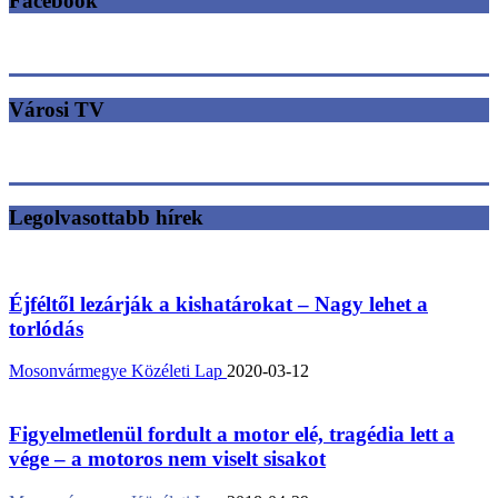
Facebook
Városi TV
Legolvasottabb hírek
Éjféltől lezárják a kishatárokat – Nagy lehet a
torlódás
Mosonvármegye Közéleti Lap
2020-03-12
Figyelmetlenül fordult a motor elé, tragédia lett a
vége – a motoros nem viselt sisakot