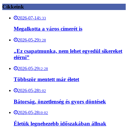
Cikkeink
2026-07-14
5:33
Megalkotta a város címerét is
2026-05-29
3:28
„Ez csapatmunka, nem lehet egyedül sikereket
elérni”
2026-05-29
12:28
Többször mentett már életet
2026-05-28
5:02
Bátorság, önzetlenség és gyors döntések
2026-05-28
10:02
Életük legnehezebb időszakában állnak