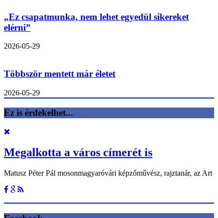
„Ez csapatmunka, nem lehet egyedül sikereket
elérni”
2026-05-29
Többször mentett már életet
2026-05-29
Ez is érdekelhet...
Megalkotta a város címerét is
Matusz Péter Pál mosonmagyaróvári képzőművész, rajztanár, az Art