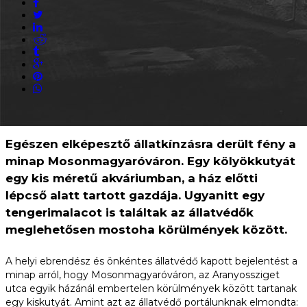
Egészen elképesztő állatkínzásra derült fény a
minap Mosonmagyaróváron. Egy kölyökkutyát
egy kis méretű akváriumban, a ház előtti
lépcső alatt tartott gazdája. Ugyanitt egy
tengerimalacot is találtak az állatvédők
meglehetősen mostoha körülmények között.
A helyi ebrendész és önkéntes állatvédő kapott bejelentést a
minap arról, hogy Mosonmagyaróváron, az Aranyossziget
utca egyik házánál embertelen körülmények között tartanak
egy kiskutyát. Amint azt az állatvédő portálunknak elmondta: