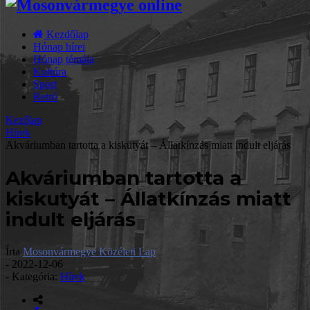
Kezdőlap
Hónap hírei
Hónap témája
Kultúra
Sport
Retró
Kezőlap
Hírek
Akváriumban tartotta a kiskutyát – Állatkínzás miatt indult eljárás
Akváriumban tartotta a
kiskutyát – Állatkínzás miatt
indult eljárás
Írta
Mosonvármegye Közéleti Lap
-
2022-12-06
- Kategória:
Hírek