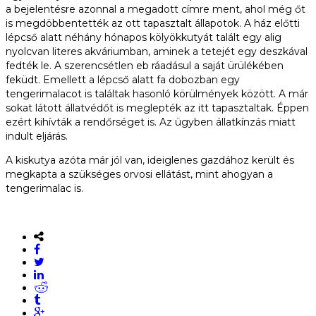
a bejelentésre azonnal a megadott címre ment, ahol még őt
is megdöbbentették az ott tapasztalt állapotok. A ház előtti
lépcső alatt néhány hónapos kölyökkutyát talált egy alig
nyolcvan literes akváriumban, aminek a tetejét egy deszkával
fedték le. A szerencsétlen eb ráadásul a saját ürülékében
feküdt. Emellett a lépcső alatt fa dobozban egy
tengerimalacot is találtak hasonló körülmények között. A már
sokat látott állatvédőt is meglepték az itt tapasztaltak. Éppen
ezért kihívták a rendőrséget is. Az ügyben állatkínzás miatt
indult eljárás.
A kiskutya azóta már jól van, ideiglenes gazdához került és
megkapta a szükséges orvosi ellátást, mint ahogyan a
tengerimalac is.