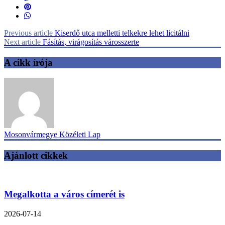
Previous article
Kiserdő utca melletti telkekre lehet licitálni
Next article
Fásítás, virágosítás városszerte
A cikk írója
Mosonvármegye Közéleti Lap
Ajánlott cikkek
Megalkotta a város címerét is
2026-07-14