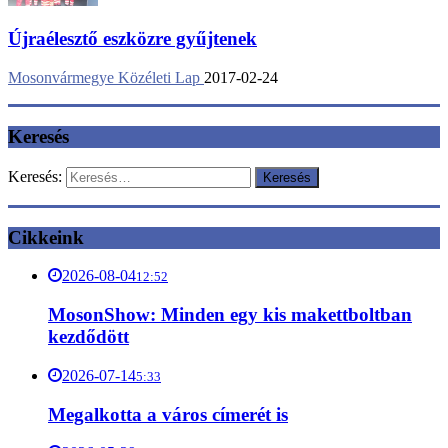
Újraélesztő eszközre gyűjtenek
Mosonvármegye Közéleti Lap
2017-02-24
Keresés
Keresés:
Cikkeink
2026-08-04
12:52
MosonShow: Minden egy kis makettboltban
kezdődött
2026-07-14
5:33
Megalkotta a város címerét is