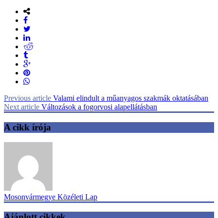
Previous article
Valami elindult a műanyagos szakmák oktatásában
Next article
Változások a fogorvosi alapellátásban
A cikk írója
Mosonvármegye Közéleti Lap
Ajánlott cikkek