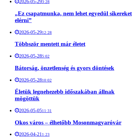
2026-05-29
3:28
„Ez csapatmunka, nem lehet egyedül sikereket
elérni”
2026-05-29
12:28
Többször mentett már életet
2026-05-28
5:02
Bátorság, önzetlenség és gyors döntések
2026-05-28
10:02
Életük legnehezebb időszakában állnak
mögöttük
2026-05-05
11:31
Okos város – élhetőbb Mosonmagyaróvár
2026-04-21
1:23