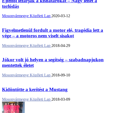
Éjféltől lezárják a kishatárokat – Nagy lehet a
torlódás
Mosonvármegye Közéleti Lap
2020-03-12
Figyelmetlenül fordult a motor elé, tragédia lett a
vége – a motoros nem viselt sisakot
Mosonvármegye Közéleti Lap
2018-04-29
Jókor volt jó helyen a segítség – szabadnapjukon
mentettek életet
Mosonvármegye Közéleti Lap
2018-09-10
Kidöntötte a kerítést a Mustang
Mosonvármegye Közéleti Lap
2018-03-09