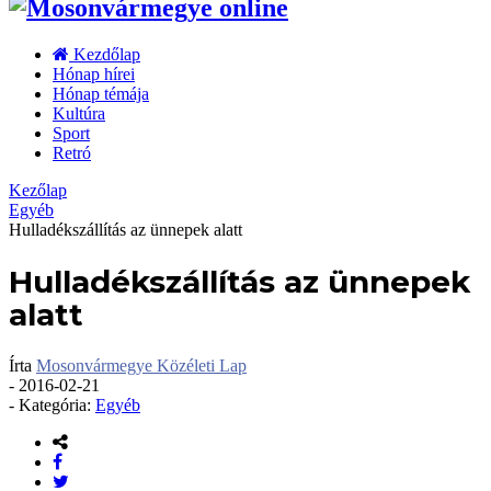
Kezdőlap
Hónap hírei
Hónap témája
Kultúra
Sport
Retró
Kezőlap
Egyéb
Hulladékszállítás az ünnepek alatt
Hulladékszállítás az ünnepek
alatt
Írta
Mosonvármegye Közéleti Lap
-
2016-02-21
- Kategória:
Egyéb