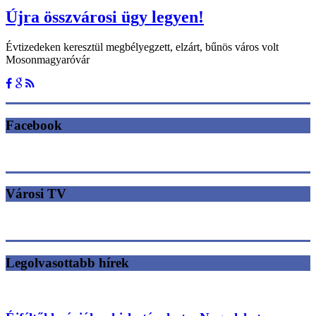
Újra összvárosi ügy legyen!
Évtizedeken keresztül megbélyegzett, elzárt, bűnös város volt
Mosonmagyaróvár
Facebook
Városi TV
Legolvasottabb hírek