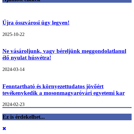
Újra összvárosi ügy legyen!
2025-10-22
Ne vásároljunk, vagy béreljünk meggondolatlanul
élő nyulat húsvétra!
2024-03-14
Fenntartható és környezettudatos jövőért
tevékenykedik a mosonmagyaróvári egyetemi kar
2024-02-23
Ez is érdekelhet...