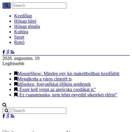
Kezdőlap
Hónap hírei
Hónap témája
Kultúra
Sport
Retró
2026. augusztus. 10
Legfrissebb
MosonShow: Minden egy kis makettboltban kezdődött
Megalkotta a város címerét is
Időseken, fogyatékkal élőkön segítenek
„Észre kell venni az aprócska csodákat is”
„Ez csapatmunka, nem lehet egyedül sikereket elérni”