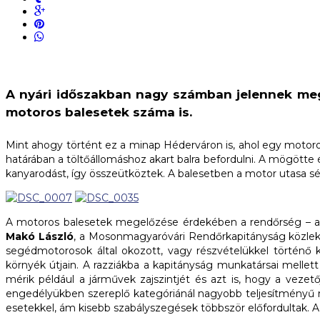
A nyári időszakban nagy számban jelennek me
motoros balesetek száma is.
Mint ahogy történt ez a minap Héderváron is, ahol egy motoros
határában a töltőállomáshoz akart balra befordulni. A mögötte 
kanyarodást, így összeütköztek. A balesetben a motor utasa 
A motoros balesetek megelőzése érdekében a rendőrség – az 
Makó László
, a Mosonmagyaróvári Rendőrkapitányság közleke
segédmotorosok által okozott, vagy részvételükkel történő 
környék útjain. A razziákba a kapitányság munkatársai mellet
mérik például a járművek zajszintjét és azt is, hogy a vezet
engedélyükben szereplő kategóriánál nagyobb teljesítményű mo
esetekkel, ám kisebb szabályszegések többször előfordultak. 