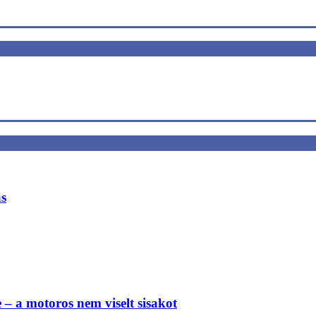
ás
e – a motoros nem viselt sisakot