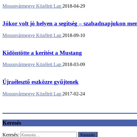
Mosonvármegye Közéleti Lap
2018-04-29
Jókor volt jó helyen a segítség – szabadnapjukon ment
Mosonvármegye Közéleti Lap
2018-09-10
Kidöntötte a kerítést a Mustang
Mosonvármegye Közéleti Lap
2018-03-09
Újraélesztő eszközre gyűjtenek
Mosonvármegye Közéleti Lap
2017-02-24
Keresés
Keresés: