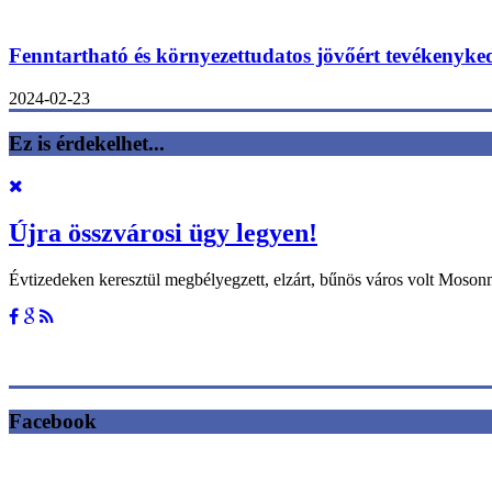
Fenntartható és környezettudatos jövőért tevékenyk
2024-02-23
Ez is érdekelhet...
Újra összvárosi ügy legyen!
Évtizedeken keresztül megbélyegzett, elzárt, bűnös város volt Moso
Facebook