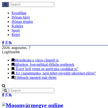
Kezdőlap
Hónap hírei
Hónap témája
Kultúra
Sport
Retró
2026. augusztus. 7
Legfrissebb
Megalkotta a város címerét is
Időseken, fogyatékkal élőkön segítenek
„Észre kell venni az aprócska csodákat is”
„Ez csapatmunka, nem lehet egyedül sikereket elérni”
Többször mentett már életet