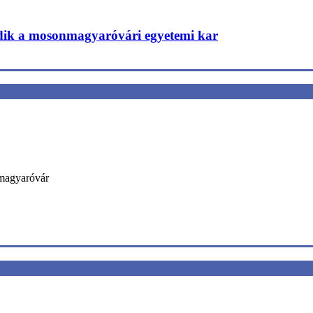
edik a mosonmagyaróvári egyetemi kar
nmagyaróvár