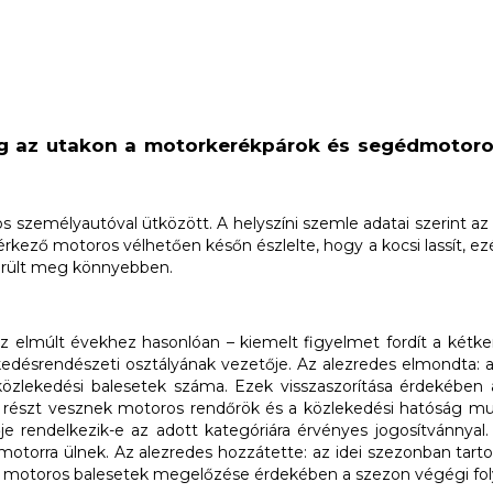
g az utakon a motorkerékpárok és segédmotorok
 személyautóval ütközött. A helyszíni szemle adatai szerint az 
érkező motoros vélhetően későn észlelte, hogy a kocsi lassít, ez
sérült meg könnyebben.
elmúlt évekhez hasonlóan – kiemelt figyelmet fordít a kétker
désrendészeti osztályának vezetője. Az alezredes elmondta: a
közlekedési balesetek száma. Ezek visszaszorítása érdekében
t részt vesznek motoros rendőrök és a közlekedési hatóság munka
ője rendelkezik-e az adott kategóriára érvényes jogosítvánnyal.
torra ülnek. Az alezredes hozzátette: az idei szezonban tartot
A motoros balesetek megelőzése érdekében a szezon végégi folyt