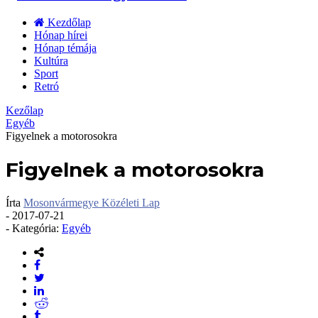
Kezdőlap
Hónap hírei
Hónap témája
Kultúra
Sport
Retró
Kezőlap
Egyéb
Figyelnek a motorosokra
Figyelnek a motorosokra
Írta
Mosonvármegye Közéleti Lap
-
2017-07-21
- Kategória:
Egyéb