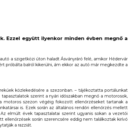
. Ezzel együtt ilyenkor minden évben megnő a
autó a szigetközi úton haladt Ásványráró felé, amikor Hédervár
ért próbálta balról kikerülni, ám ekkor az autó már megkezdte a
ekűek közlekedésére a szezonban. – tájékoztatta portálunkat
 tapasztalatok szerint a nyári időszakban megnő a motorosok,
 a motoros szezon végéig fokozott ellenőrzéseket tartanak a
társai is. Ezek során az általános rendőri ellenőrzés mellett
 Az elmúlt évek tapasztalatai szerint ugyanis sokan a vezetői
t ellenőrzések során szerencsére eddig nem találkoztak kirívó
atják a razziát.