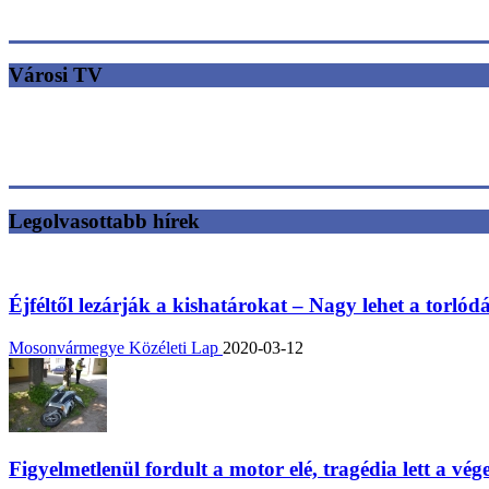
Városi TV
Legolvasottabb hírek
Éjféltől lezárják a kishatárokat – Nagy lehet a torlód
Mosonvármegye Közéleti Lap
2020-03-12
Figyelmetlenül fordult a motor elé, tragédia lett a vég