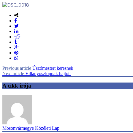
Previous article
Úszómestert keresnek
Next article
Villanyoszlopnak hajtott
A cikk írója
Mosonvármegye Közéleti Lap