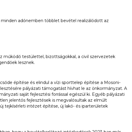
 minden adónemben többlet bevétel realizálódott az
működő testülettel, bizottságokkal, a civil szervezetek
gendőek lesznek.
csőde építése és elindul a vízi sporttelep építése a Mosoni-
ejlesztésére pályázati támogatást hívhat le az önkormányzat. A
nyzati saját fejlesztési forrással egészül ki. Egyéb pályázati
en jelentős fejlesztések is megvalósultak az elmúlt
tejkísérleti intézet építése, új lakó- és iparterületek
abban, hogy a bevételkorlátozó intézkedések 2023-ban már