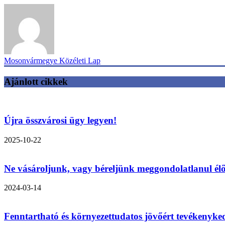
Mosonvármegye Közéleti Lap
Ajánlott cikkek
Újra összvárosi ügy legyen!
2025-10-22
Ne vásároljunk, vagy béreljünk meggondolatlanul élő
2024-03-14
Fenntartható és környezettudatos jövőért tevékenyk