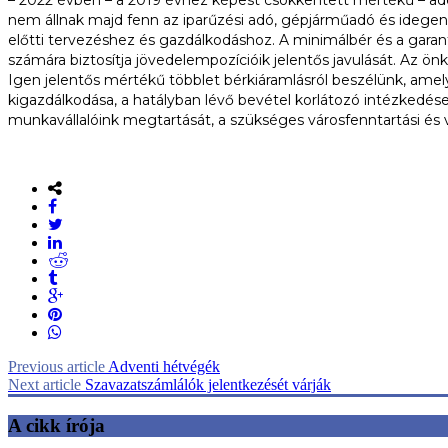
nem állnak majd fenn az iparűzési adó, gépjárműadó és idegen
előtti tervezéshez és gazdálkodáshoz. A minimálbér és a garant
számára biztosítja jövedelempozícióik jelentős javulását. Az ön
Igen jelentős mértékű többlet bérkiáramlásról beszélünk, amely
kigazdálkodása, a hatályban lévő bevétel korlátozó intézkedé
munkavállalóink megtartását, a szükséges városfenntartási és v
Previous article
Adventi hétvégék
Next article
Szavazatszámlálók jelentkezését várják
A cikk írója