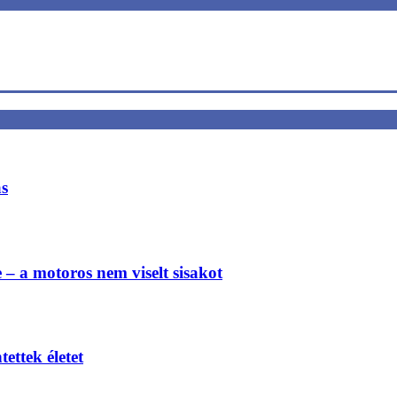
ás
e – a motoros nem viselt sisakot
ettek életet