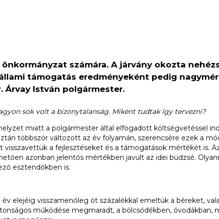
önkormányzat számára. A járvány okozta nehézség
állami támogatás eredményeként pedig nagymérté
. Árvay István polgármester.
agyon sok volt a bizonytalanság. Miként tudtak így tervezni?
elyzet miatt a polgármester által elfogadott költségvetéssel in
s aztán többször változott az év folyamán, szerencsére ezek a 
tt visszavettük a fejlesztéseket és a támogatások mértékét is.
etően azonban jelentős mértékben javult az idei büdzsé. Olyann
kező esztendőkben is.
lejéig visszamenőleg öt százalékkal emeltük a béreket, valamint
iztonságos működése megmaradt, a bölcsődékben, óvodákban, m