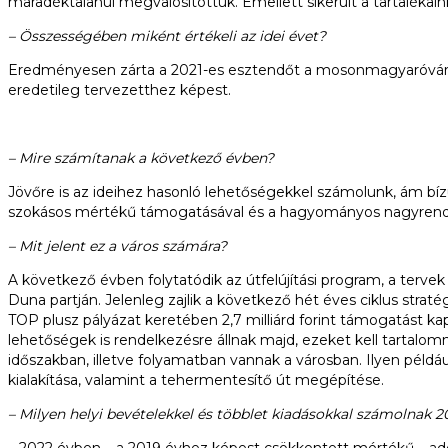
maradéktalanul megvalósítottuk. Emellett sikerült a tartalékain
– Összességében miként értékeli az idei évet?
Eredményesen zárta a 2021-es esztendőt a mosonmagyaróvári ö
eredetileg tervezetthez képest.
– Mire számítanak a következő évben?
Jövőre is az ideihez hasonló lehetőségekkel számolunk, ám bíz
szokásos mértékű támogatásával és a hagyományos nagyrendezv
– Mit jelent ez a város számára?
A következő évben folytatódik az útfelújítási program, a tervek 
Duna partján. Jelenleg zajlik a következő hét éves ciklus strat
TOP plusz pályázat keretében 2,7 milliárd forint támogatást kap
lehetőségek is rendelkezésre állnak majd, ezeket kell tartalo
időszakban, illetve folyamatban vannak a városban. Ilyen például 
kialakítása, valamint a tehermentesítő út megépítése.
– Milyen helyi bevételekkel és többlet kiadásokkal számolnak 
– 2022 évben – a 2019 évhez képest csökkentett mértékű – ad