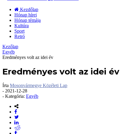
Kezdőlap
Hónap hírei
Hónap témája
Kultúra
Sport
Retró
Kezőlap
Egyéb
Eredményes volt az idei év
Eredményes volt az idei év
Írta
Mosonvármegye Közéleti Lap
-
2021-12-28
- Kategória:
Egyéb