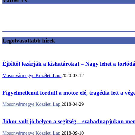
Városi TV
Legolvasottabb hírek
Éjféltől lezárják a kishatárokat – Nagy lehet a torlód
Mosonvármegye Közéleti Lap
2020-03-12
Figyelmetlenül fordult a motor elé, tragédia lett a vég
Mosonvármegye Közéleti Lap
2018-04-29
Jókor volt jó helyen a segítség – szabadnapjukon ment
Mosonvármegye Közéleti Lap
2018-09-10