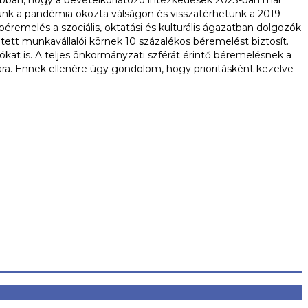
yunk a pandémia okozta válságon és visszatérhetünk a 2019
remelés a szociális, oktatási és kulturális ágazatban dolgozók
ntett munkavállalói körnek 10 százalékos béremelést biztosít.
ókat is. A teljes önkormányzati szférát érintő béremelésnek a
ára. Ennek ellenére úgy gondolom, hogy prioritásként kezelve