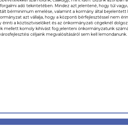
forgalmi adó tekintetében. Mindez azt jelentené, hogy túl vag
ált bérminimum emelése, valamint a kormány által bejelentett bé
kormányzat azt vállalja, hogy a központi bérfejlesztéssel nem éri
 érinti a köztisztviselőket és az önkormányzati cégeknél dolgoz
sek mellett komoly kihívást fog jelenteni önkormányzatunk szám
árosfejlesztési céljaink megvalósításáról sem kell lemondanunk.