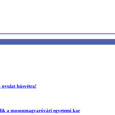
 nyulat húsvétra!
edik a mosonmagyaróvári egyetemi kar