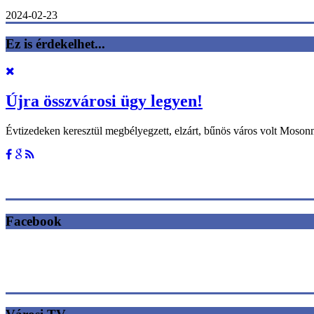
2024-02-23
Ez is érdekelhet...
Újra összvárosi ügy legyen!
Évtizedeken keresztül megbélyegzett, elzárt, bűnös város volt Moso
Facebook