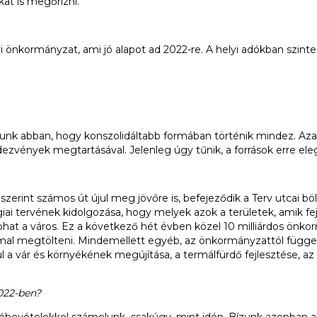
kat is megőrizni.
nkormányzat, ami jó alapot ad 2022-re. A helyi adókban szinte
unk abban, hogy konszolidáltabb formában történik mindez. Azaz 
ények megtartásával. Jelenleg úgy tűnik, a források erre ele
szerint számos út újul meg jövőre is, befejeződik a Terv utcai böl
égiai tervének kidolgozása, hogy melyek azok a területek, amik f
hat a város. Ez a következő hét évben közel 10 milliárdos önkormá
mmal megtölteni. Mindemellett egyéb, az önkormányzattól függetl
a vár és környékének megújítása, a termálfürdő fejlesztése, az új 
2022-ben?
óbevételekkel számolunk, csakúgy, mint idén. Bízunk azonban 