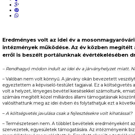
Eredményes volt az idei év a mosonmagyaróvári 
intézmények működése. Az év közben megítélt 
erről is beszélt portálunknak évértékelésében dr
– Rendhagyó módon indult az idei év a járványhelyzet miatt. N
– Valóban nem volt könnyű. A járvány okán bevezetett veszélyh
egyeztettem a képviselő-testület tagjaival. Ez a költségveté
volt a helyzet, lényeges bevétel kiesésekkel számoltunk, emia
számára megítélt közel milliárdos állami támogatásnak köszönh
valósíthattunk meg az idei évben és folytathatjuk ezt a követ
–
A költségvetés javulása csak a fejlesztésekre volt kihatással?
– Természetesen nem. A többlet bevételek eredményeként az év e
szervezetek, egyesületek támogatására. Az intézményeink b