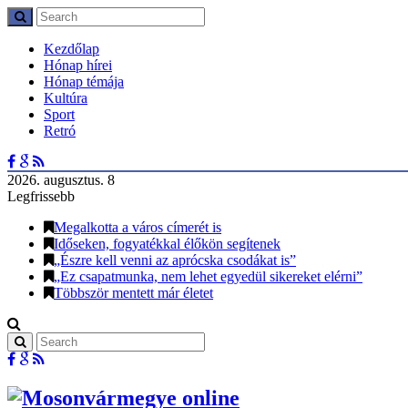
Kezdőlap
Hónap hírei
Hónap témája
Kultúra
Sport
Retró
2026. augusztus. 8
Legfrissebb
Megalkotta a város címerét is
Időseken, fogyatékkal élőkön segítenek
„Észre kell venni az aprócska csodákat is”
„Ez csapatmunka, nem lehet egyedül sikereket elérni”
Többször mentett már életet