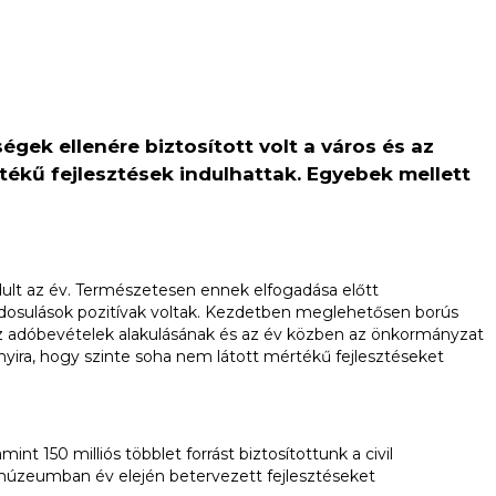
ek ellenére biztosított volt a város és az
kű fejlesztések indulhattak. Egyebek mellett
dult az év. Természetesen ennek elfogadása előtt
módosulások pozitívak voltak. Kezdetben meglehetősen borús
 Az adóbevételek alakulásának és az év közben az önkormányzat
yira, hogy szinte soha nem látott mértékű fejlesztéseket
 150 milliós többlet forrást biztosítottunk a civil
úzeumban év elején betervezett fejlesztéseket