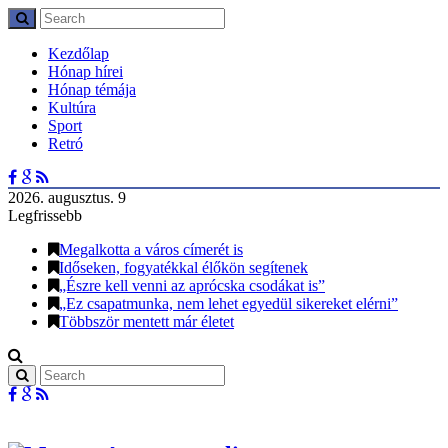
Kezdőlap
Hónap hírei
Hónap témája
Kultúra
Sport
Retró
2026. augusztus. 9
Legfrissebb
Megalkotta a város címerét is
Időseken, fogyatékkal élőkön segítenek
„Észre kell venni az aprócska csodákat is”
„Ez csapatmunka, nem lehet egyedül sikereket elérni”
Többször mentett már életet