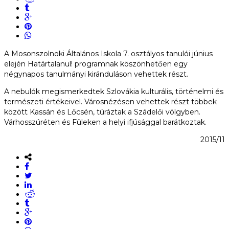
A Mosonszolnoki Általános Iskola 7. osztályos tanulói június
elején Határtalanul! programnak köszönhetően egy
négynapos tanulmányi kiránduláson vehettek részt.
A nebulók megismerkedtek Szlovákia kulturális, történelmi és
természeti értékeivel. Városnézésen vehettek részt többek
között Kassán és Lőcsén, túráztak a Szádelői völgyben.
Várhosszúréten és Füleken a helyi ifjúsággal barátkoztak.
2015/11