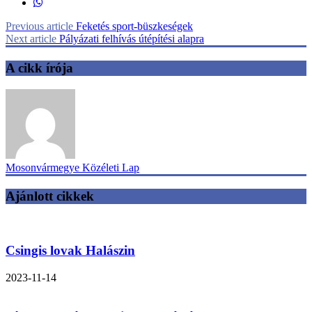
Previous article
Feketés sport-büszkeségek
Next article
Pályázati felhívás útépítési alapra
A cikk írója
Mosonvármegye Közéleti Lap
Ajánlott cikkek
Csingis lovak Halászin
2023-11-14