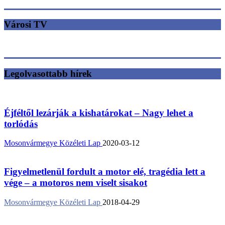
Városi TV
Legolvasottabb hírek
Éjféltől lezárják a kishatárokat – Nagy lehet a
torlódás
Mosonvármegye Közéleti Lap
2020-03-12
Figyelmetlenül fordult a motor elé, tragédia lett a
vége – a motoros nem viselt sisakot
Mosonvármegye Közéleti Lap
2018-04-29