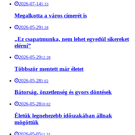
2026-07-14
5:33
Megalkotta a város címerét is
2026-05-29
3:28
„Ez csapatmunka, nem lehet egyedül sikereket
elérni”
2026-05-29
12:28
Többször mentett már életet
2026-05-28
5:02
Bátorság, önzetlenség és gyors döntések
2026-05-28
10:02
Életük legnehezebb időszakában állnak
mögöttük
2026-05-05
11:31