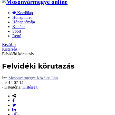
Kezdőlap
Hónap hírei
Hónap témája
Kultúra
Sport
Retró
Kezőlap
Kistérség
Felvidéki körutazás
Felvidéki körutazás
Írta
Mosonvármegye Közéleti Lap
-
2015-07-14
- Kategória:
Kistérség