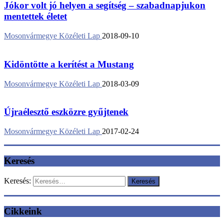
Jókor volt jó helyen a segítség – szabadnapjukon
mentettek életet
Mosonvármegye Közéleti Lap
2018-09-10
Kidöntötte a kerítést a Mustang
Mosonvármegye Közéleti Lap
2018-03-09
Újraélesztő eszközre gyűjtenek
Mosonvármegye Közéleti Lap
2017-02-24
Keresés
Keresés:
Cikkeink