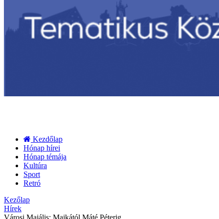
Kezdőlap
Hónap hírei
Hónap témája
Kultúra
Sport
Retró
Kezőlap
Hírek
Városi Majális: Majkától Máté Péterig