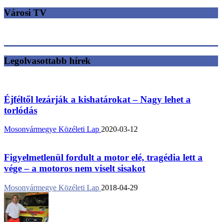
Városi TV
Legolvasottabb hírek
Éjféltől lezárják a kishatárokat – Nagy lehet a
torlódás
Mosonvármegye Közéleti Lap
2020-03-12
Figyelmetlenül fordult a motor elé, tragédia lett a
vége – a motoros nem viselt sisakot
Mosonvármegye Közéleti Lap
2018-04-29