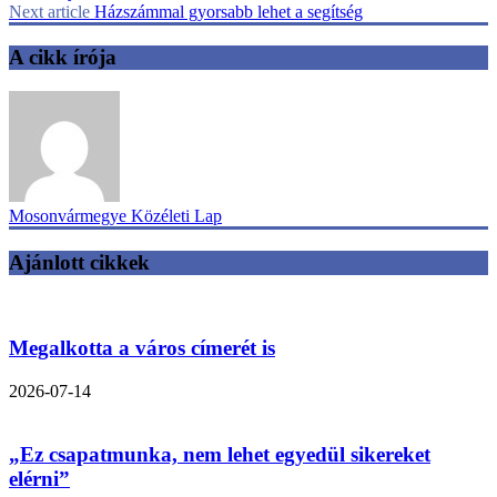
Next article
Házszámmal gyorsabb lehet a segítség
A cikk írója
Mosonvármegye Közéleti Lap
Ajánlott cikkek
Megalkotta a város címerét is
2026-07-14
„Ez csapatmunka, nem lehet egyedül sikereket
elérni”