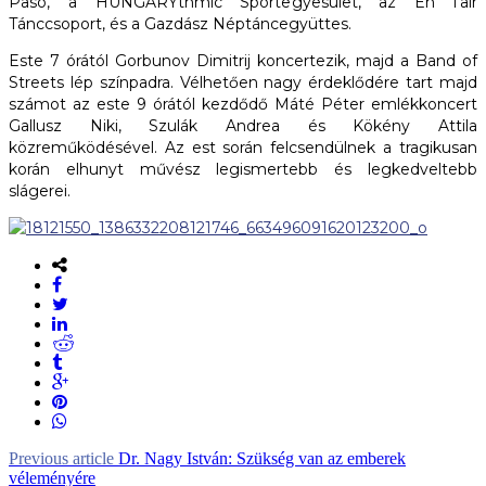
Paso, a HUNGARYthmic Sportegyesület, az En l’air
Tánccsoport, és a Gazdász Néptáncegyüttes.
Este 7 órától Gorbunov Dimitrij koncertezik, majd a Band of
Streets lép színpadra. Vélhetően nagy érdeklődére tart majd
számot az este 9 órától kezdődő Máté Péter emlékkoncert
Gallusz Niki, Szulák Andrea és Kökény Attila
közreműködésével. Az est során felcsendülnek a tragikusan
korán elhunyt művész legismertebb és legkedveltebb
slágerei.
Previous article
Dr. Nagy István: Szükség van az emberek
véleményére