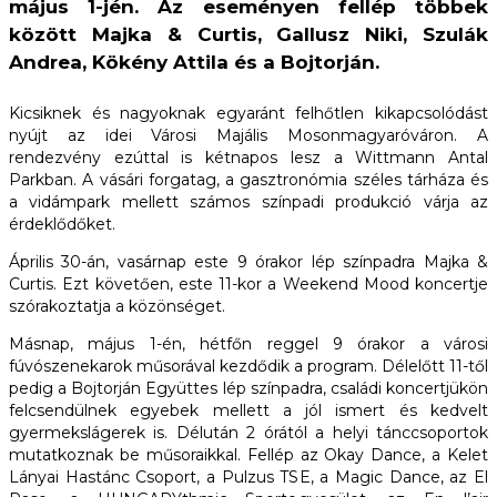
május 1-jén. Az eseményen fellép többek
között Majka & Curtis, Gallusz Niki, Szulák
Andrea, Kökény Attila és a Bojtorján.
Kicsiknek és nagyoknak egyaránt felhőtlen kikapcsolódást
nyújt az idei Városi Majális Mosonmagyaróváron. A
rendezvény ezúttal is kétnapos lesz a Wittmann Antal
Parkban. A vásári forgatag, a gasztronómia széles tárháza és
a vidámpark mellett számos színpadi produkció várja az
érdeklődőket.
Április 30-án, vasárnap este 9 órakor lép színpadra Majka &
Curtis. Ezt követően, este 11-kor a Weekend Mood koncertje
szórakoztatja a közönséget.
Másnap, május 1-én, hétfőn reggel 9 órakor a városi
fúvószenekarok műsorával kezdődik a program. Délelőtt 11-től
pedig a Bojtorján Együttes lép színpadra, családi koncertjükön
felcsendülnek egyebek mellett a jól ismert és kedvelt
gyermekslágerek is. Délután 2 órától a helyi tánccsoportok
mutatkoznak be műsoraikkal. Fellép az Okay Dance, a Kelet
Lányai Hastánc Csoport, a Pulzus TSE, a Magic Dance, az El