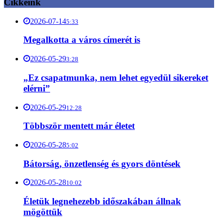
Cikkeink
2026-07-14
5:33
Megalkotta a város címerét is
2026-05-29
3:28
„Ez csapatmunka, nem lehet egyedül sikereket
elérni”
2026-05-29
12:28
Többször mentett már életet
2026-05-28
5:02
Bátorság, önzetlenség és gyors döntések
2026-05-28
10:02
Életük legnehezebb időszakában állnak
mögöttük