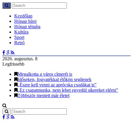
Kezdőlap
Hónap hírei
Hónap témája
Kultúra
Sport
Retró
2026. augusztus. 8
Legfrissebb
Megalkotta a város címerét is
Időseken, fogyatékkal élőkön segítenek
„Észre kell venni az aprócska csodákat is”
„Ez csapatmunka, nem lehet egyedül sikereket elérni”
Többször mentett már életet