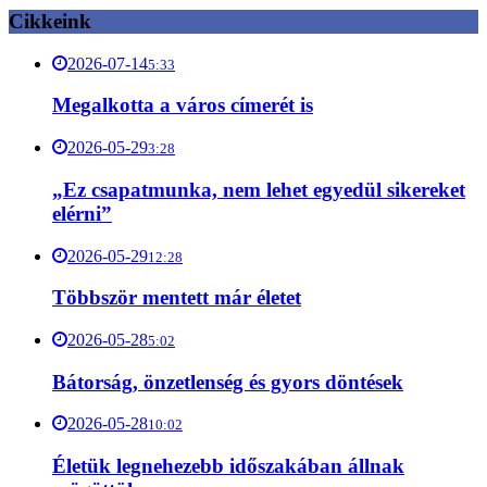
Cikkeink
2026-07-14
5:33
Megalkotta a város címerét is
2026-05-29
3:28
„Ez csapatmunka, nem lehet egyedül sikereket
elérni”
2026-05-29
12:28
Többször mentett már életet
2026-05-28
5:02
Bátorság, önzetlenség és gyors döntések
2026-05-28
10:02
Életük legnehezebb időszakában állnak