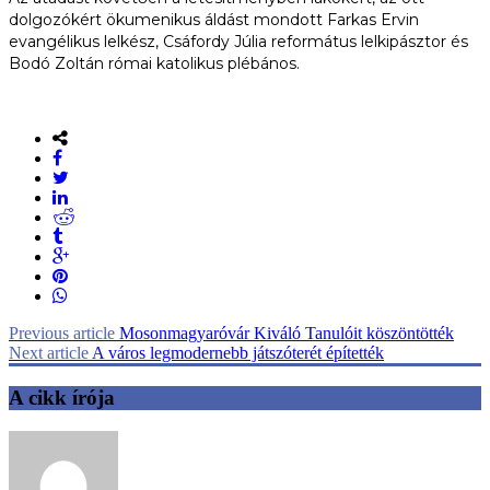
dolgozókért ökumenikus áldást mondott Farkas Ervin
evangélikus lelkész, Csáfordy Júlia református lelkipásztor és
Bodó Zoltán római katolikus plébános.
Previous article
Mosonmagyaróvár Kiváló Tanulóit köszöntötték
Next article
A város legmodernebb játszóterét építették
A cikk írója