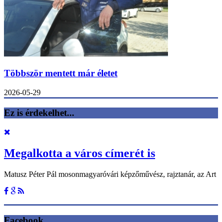
Többször mentett már életet
2026-05-29
Ez is érdekelhet...
Megalkotta a város címerét is
Matusz Péter Pál mosonmagyaróvári képzőművész, rajztanár, az Art
Facebook