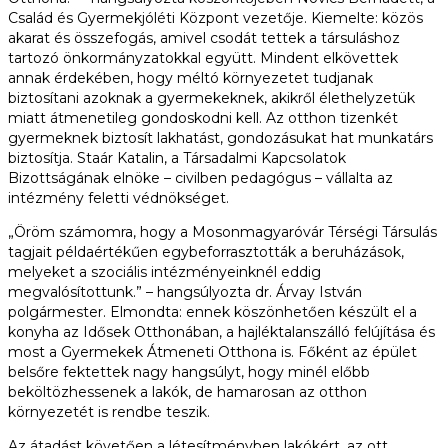
Család és Gyermekjóléti Központ vezetője. Kiemelte: közös
akarat és összefogás, amivel csodát tettek a társuláshoz
tartozó önkormányzatokkal együtt. Mindent elkövettek
annak érdekében, hogy méltó környezetet tudjanak
biztosítani azoknak a gyermekeknek, akikről élethelyzetük
miatt átmenetileg gondoskodni kell. Az otthon tizenkét
gyermeknek biztosít lakhatást, gondozásukat hat munkatárs
biztosítja. Staár Katalin, a Társadalmi Kapcsolatok
Bizottságának elnöke – civilben pedagógus – vállalta az
intézmény feletti védnökséget.
„Öröm számomra, hogy a Mosonmagyaróvár Térségi Társulás
tagjait példaértékűen egybeforrasztották a beruházások,
melyeket a szociális intézményeinknél eddig
megvalósítottunk.” – hangsúlyozta dr. Árvay István
polgármester. Elmondta: ennek köszönhetően készült el a
konyha az Idősek Otthonában, a hajléktalanszálló felújítása és
most a Gyermekek Átmeneti Otthona is. Főként az épület
belsőre fektettek nagy hangsúlyt, hogy minél előbb
beköltözhessenek a lakók, de hamarosan az otthon
környezetét is rendbe teszik.
Az átadást követően a létesítményben lakókért, az ott