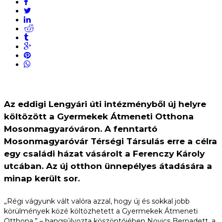
Az eddigi Lengyári úti intézményből új helyre
költözött a Gyermekek Átmeneti Otthona
Mosonmagyaróváron. A fenntartó
Mosonmagyaróvár Térségi Társulás erre a célra
egy családi házat vásárolt a Ferenczy Károly
utcában. Az új otthon ünnepélyes átadására a
minap került sor.
„Régi vágyunk vált valóra azzal, hogy új és sokkal jobb
körülmények közé költözhetett a Gyermekek Átmeneti
Otthona.” – hangsúlyozta köszöntőjében Novics Bernadett, a