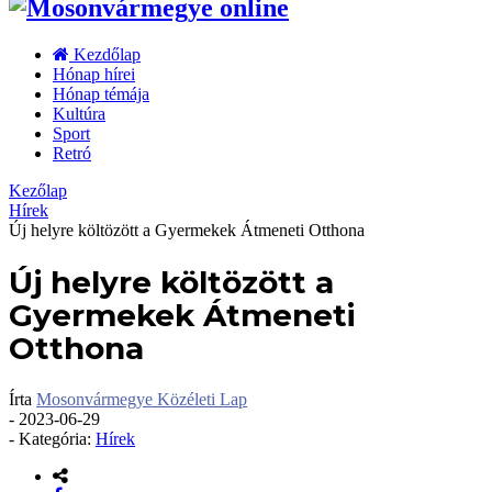
Kezdőlap
Hónap hírei
Hónap témája
Kultúra
Sport
Retró
Kezőlap
Hírek
Új helyre költözött a Gyermekek Átmeneti Otthona
Új helyre költözött a
Gyermekek Átmeneti
Otthona
Írta
Mosonvármegye Közéleti Lap
-
2023-06-29
- Kategória:
Hírek