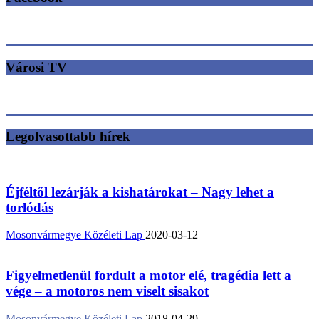
Városi TV
Legolvasottabb hírek
Éjféltől lezárják a kishatárokat – Nagy lehet a
torlódás
Mosonvármegye Közéleti Lap
2020-03-12
Figyelmetlenül fordult a motor elé, tragédia lett a
vége – a motoros nem viselt sisakot
Mosonvármegye Közéleti Lap
2018-04-29