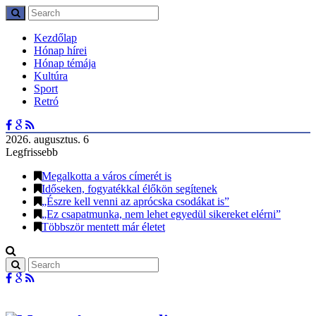
Kezdőlap
Hónap hírei
Hónap témája
Kultúra
Sport
Retró
2026. augusztus. 6
Legfrissebb
Megalkotta a város címerét is
Időseken, fogyatékkal élőkön segítenek
„Észre kell venni az aprócska csodákat is”
„Ez csapatmunka, nem lehet egyedül sikereket elérni”
Többször mentett már életet