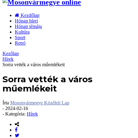
Kezdőlap
Hónap hírei
Hónap témája
Kultúra
Sport
Retró
Kezőlap
Hírek
Sorra vették a város műemlékeit
Sorra vették a város
műemlékeit
Írta
Mosonvármegye Közéleti Lap
-
2024-02-16
- Kategória:
Hírek