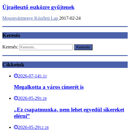
Újraélesztő eszközre gyűjtenek
Mosonvármegye Közéleti Lap
2017-02-24
Keresés
Keresés:
Cikkeink
2026-07-14
5:33
Megalkotta a város címerét is
2026-05-29
3:28
„Ez csapatmunka, nem lehet egyedül sikereket
elérni”
2026-05-29
12:28