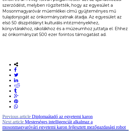
szerződést, melyben rögzítették, hogy az egyesület a
Mosonmagyaróvár műemlékei című gyűjteményes mű
tulajdonjogát az önkormányzatnak átadja. Az egyesület az
első 50 díszpéldányt kulturális intézményekhez,
könyvtárakhoz, iskolákhoz és a múzeumhoz juttatja el. Ehhez
az önkormányzat 500 ezer forintos támogatást ad.
Previous article
Diplomaátadó az egyetemi karon
Next article
Mesterséges intelligenciát alkalmaz a
mosonmagyaróvári egyetemi karon fejlesztett mezőgazdasági robot