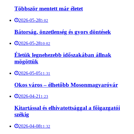
Többször mentett már életet
2026-05-28
5:02
Bátorság, önzetlenség és gyors döntések
2026-05-28
10:02
Életük legnehezebb időszakában állnak
mögöttük
2026-05-05
11:31
Okos város – élhetőbb Mosonmagyaróvár
2026-04-21
1:23
Kitartással és elhivatottsággal a főigazgatói
székig
2026-04-08
11:32