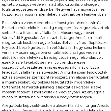
épített, országos védelem alatt álló, kulturális örökségeit
foglalta egységes rendszerbe. Negyvenhat magyaróvári és
huszonegy mosoni műemléket mutatnak be a kiadványban.
Ez a szám a város méretéhez képest jelentősnek számít.
Ezeket a műemlékeket eddig még nem összegezték, vették
sorba. Ezt a feladatot vállalta fel a Mosonmagyaróvári
Városvédő Egyesület. Amint azt dr. Unger András elnöktől
megtudtuk korábban egy előadás, illetve a városi főépítésszel
folytatott beszélgetés során vetődött fel, hogy sorra kellene
venni a Mosonmagyaróváron található országos védelem
alatt álló műemlékeket. Ez idáig csupán egy felsorolás volt
ezekről az értékekről, de nem volt rendszerezve
összegyűjtött részletes leírás és egyéb információ. Ezt a
feladatot vállalta fel az egyesület. A munka során kidolgozták
azt az egységes szempont rendszert, ami alapján bemutatják
a műemlékeket, így például felkutatatták műemlékek
történetét, felmérték jelenlegi állapotát és korabeli, illetve
mostani fotókat is mellékeltek a kiadványban. Az anyagot a
minap mutatták be hivatalosan a nagyközönségnek.
A legutóbbi képviselő-testületi ülésen írta alá dr. Unger András
elnök és dr. Árvay István polgármester azt az ajándékozási