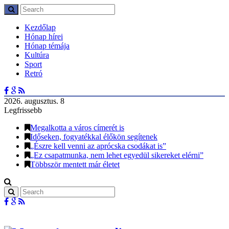
Kezdőlap
Hónap hírei
Hónap témája
Kultúra
Sport
Retró
2026. augusztus. 8
Legfrissebb
Megalkotta a város címerét is
Időseken, fogyatékkal élőkön segítenek
„Észre kell venni az aprócska csodákat is”
„Ez csapatmunka, nem lehet egyedül sikereket elérni”
Többször mentett már életet