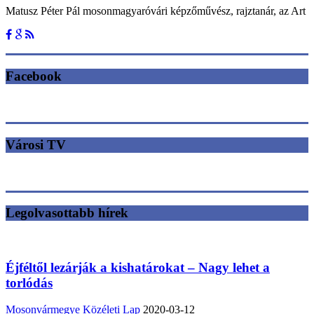
Matusz Péter Pál mosonmagyaróvári képzőművész, rajztanár, az Art
Facebook
Városi TV
Legolvasottabb hírek
Éjféltől lezárják a kishatárokat – Nagy lehet a
torlódás
Mosonvármegye Közéleti Lap
2020-03-12