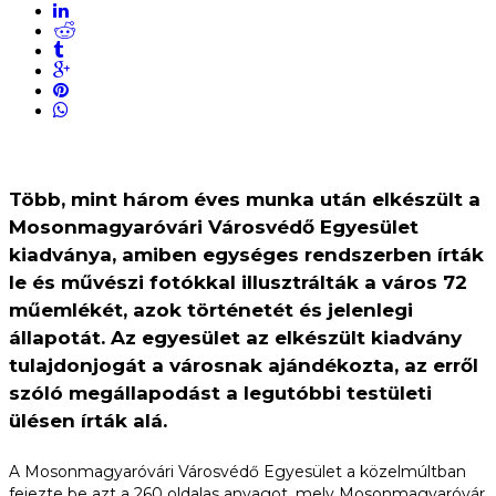
Több, mint három éves munka után elkészült a
Mosonmagyaróvári Városvédő Egyesület
kiadványa, amiben egységes rendszerben írták
le és művészi fotókkal illusztrálták a város 72
műemlékét, azok történetét és jelenlegi
állapotát. Az egyesület az elkészült kiadvány
tulajdonjogát a városnak ajándékozta, az erről
szóló megállapodást a legutóbbi testületi
ülésen írták alá.
A Mosonmagyaróvári Városvédő Egyesület a közelmúltban
fejezte be azt a 260 oldalas anyagot, mely Mosonmagyaróvár