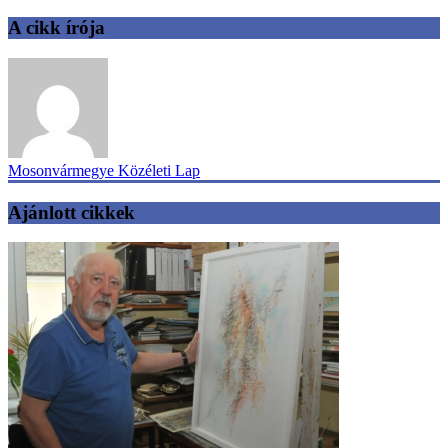
A cikk írója
Mosonvármegye Közéleti Lap
Ajánlott cikkek