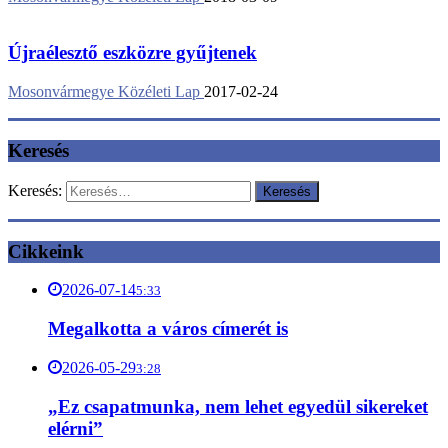
Újraélesztő eszközre gyűjtenek
Mosonvármegye Közéleti Lap
2017-02-24
Keresés
Keresés:
Cikkeink
2026-07-14
5:33
Megalkotta a város címerét is
2026-05-29
3:28
„Ez csapatmunka, nem lehet egyedül sikereket
elérni”