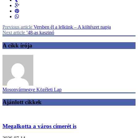
Previous article
Versben él a lelkünk – A költészet napja
Next article
’48-as kaszinó
A cikk írója
Mosonvármegye Közéleti Lap
Ajánlott cikkek
Megalkotta a város címerét is