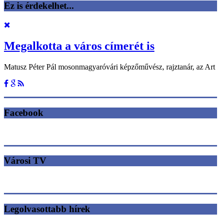
Ez is érdekelhet...
Megalkotta a város címerét is
Matusz Péter Pál mosonmagyaróvári képzőművész, rajztanár, az Art
Facebook
Városi TV
Legolvasottabb hírek