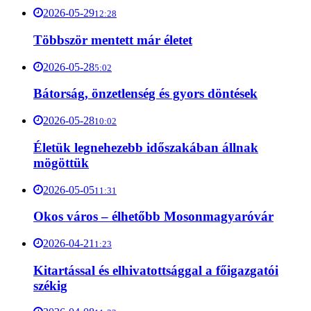
2026-05-29
12:28
Többször mentett már életet
2026-05-28
5:02
Bátorság, önzetlenség és gyors döntések
2026-05-28
10:02
Életük legnehezebb időszakában állnak
mögöttük
2026-05-05
11:31
Okos város – élhetőbb Mosonmagyaróvár
2026-04-21
1:23
Kitartással és elhivatottsággal a főigazgatói
székig