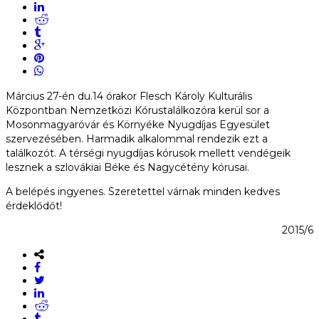
Március 27-én du.14 órakor Flesch Ká­roly Kulturális
Központban Nemzetközi Kórustalálkozóra kerül sor a
Mosonmagyaróvár és Környéke Nyugdíjas Egyesület
szervezésében. Harmadik alkalommal rendezik ezt a
találkozót. A térségi nyugdíjas kórusok mellett vendégeik
lesznek a szlovákiai Béke és Nagycétény kórusai.
A belépés ingyenes. Szeretettel várnak minden kedves
érdeklődőt!
2015/6