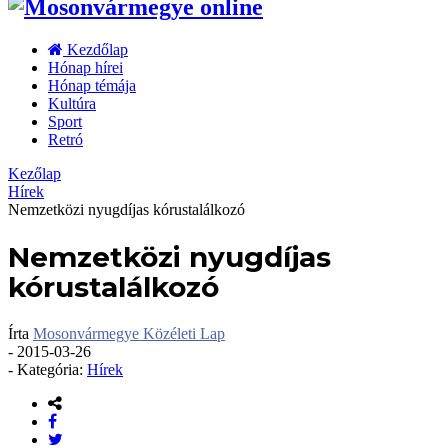
Kezdőlap
Hónap hírei
Hónap témája
Kultúra
Sport
Retró
Kezőlap
Hírek
Nemzetközi nyugdíjas kórustalálkozó
Nemzetközi nyugdíjas
kórustalálkozó
Írta
Mosonvármegye Közéleti Lap
-
2015-03-26
- Kategória:
Hírek