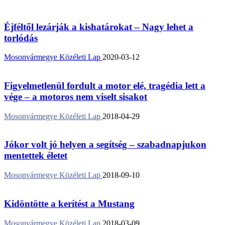
Éjféltől lezárják a kishatárokat – Nagy lehet a
torlódás
Mosonvármegye Közéleti Lap
2020-03-12
Figyelmetlenül fordult a motor elé, tragédia lett a
vége – a motoros nem viselt sisakot
Mosonvármegye Közéleti Lap
2018-04-29
Jókor volt jó helyen a segítség – szabadnapjukon
mentettek életet
Mosonvármegye Közéleti Lap
2018-09-10
Kidöntötte a kerítést a Mustang
Mosonvármegye Közéleti Lap
2018-03-09