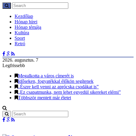
Kezdőlap
Hónap hírei
Hónap témája
Kultúra
Sport
Retró
2026. augusztus. 7
Legfrissebb
Megalkotta a város címerét is
Időseken, fogyatékkal élőkön segítenek
„Észre kell venni az aprócska csodákat is”
„Ez csapatmunka, nem lehet egyedül sikereket elérni”
Többször mentett már életet