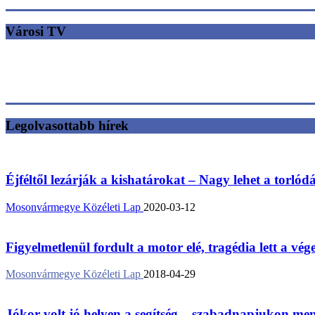
Városi TV
Legolvasottabb hírek
Éjféltől lezárják a kishatárokat – Nagy lehet a torlód
Mosonvármegye Közéleti Lap
2020-03-12
Figyelmetlenül fordult a motor elé, tragédia lett a vég
Mosonvármegye Közéleti Lap
2018-04-29
Jókor volt jó helyen a segítség – szabadnapjukon ment