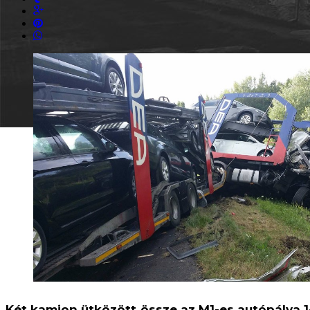
Két kamion ütközött össze az M1-es autópálya 1