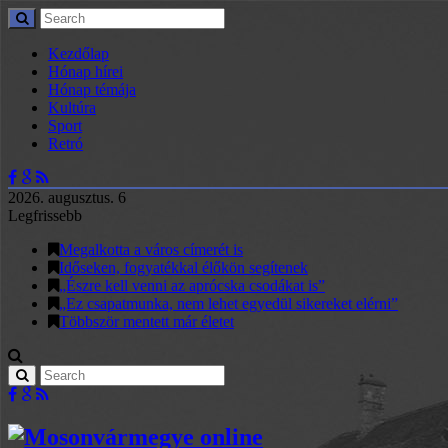
Kezdőlap
Hónap hírei
Hónap témája
Kultúra
Sport
Retró
2026. augusztus. 6
Legfrissebb
Megalkotta a város címerét is
Időseken, fogyatékkal élőkön segítenek
„Észre kell venni az aprócska csodákat is”
„Ez csapatmunka, nem lehet egyedül sikereket elérni”
Többször mentett már életet