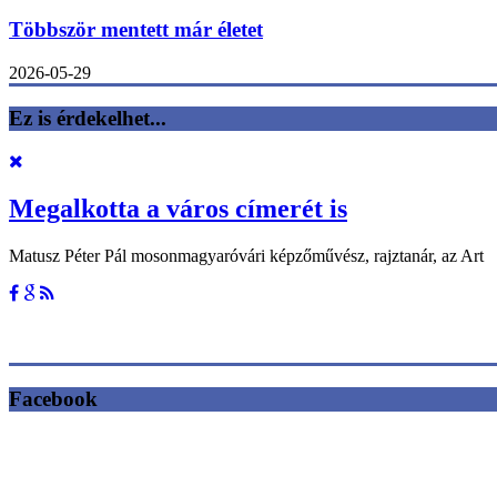
Többször mentett már életet
2026-05-29
Ez is érdekelhet...
Megalkotta a város címerét is
Matusz Péter Pál mosonmagyaróvári képzőművész, rajztanár, az Art
Facebook