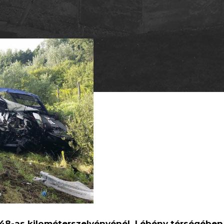
48-as kilométerszelvényénél, Lébény térségében