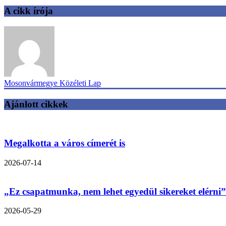
A cikk írója
Mosonvármegye Közéleti Lap
Ajánlott cikkek
Megalkotta a város címerét is
2026-07-14
„Ez csapatmunka, nem lehet egyedül sikereket elérni”
2026-05-29