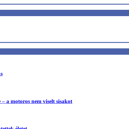
ás
e – a motoros nem viselt sisakot
ettek életet