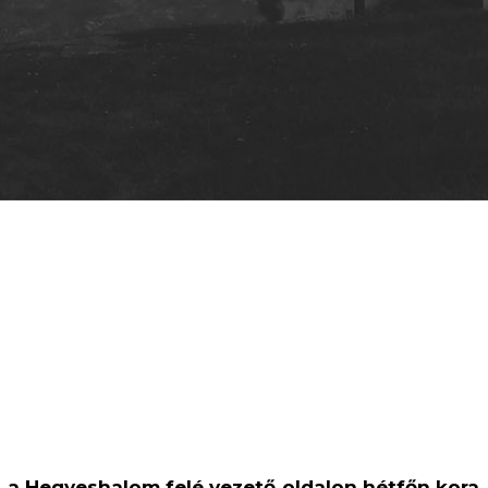
, a Hegyeshalom felé vezető oldalon hétfőn kora