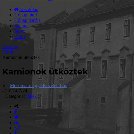
Kezdőlap
Hónap hírei
Hónap témája
Kultúra
Sport
Retró
Kezőlap
Hírek
Kamionok ütköztek
Kamionok ütköztek
Írta
Mosonvármegye Közéleti Lap
-
2017-07-24
- Kategória:
Hírek