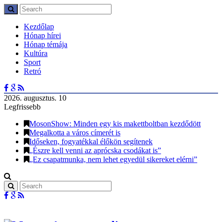
Kezdőlap
Hónap hírei
Hónap témája
Kultúra
Sport
Retró
2026. augusztus. 10
Legfrissebb
MosonShow: Minden egy kis makettboltban kezdődött
Megalkotta a város címerét is
Időseken, fogyatékkal élőkön segítenek
„Észre kell venni az aprócska csodákat is”
„Ez csapatmunka, nem lehet egyedül sikereket elérni”