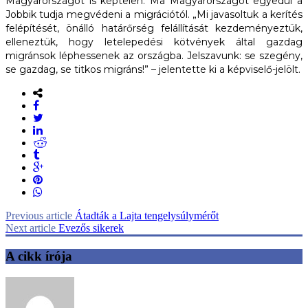
Magyarországot is képtelen. Ma Magyarországot egyedül a
Jobbik tudja megvédeni a migrációtól. „Mi javasoltuk a kerítés
felépítését, önálló határőrség felállítását kezdeményeztük,
elleneztük, hogy letelepedési kötvények által gazdag
migránsok léphessenek az országba. Jelszavunk: se szegény,
se gazdag, se titkos migráns!” – jelentette ki a képviselő-jelölt.
Previous article
Átadták a Lajta tengelysúlymérőt
Next article
Evezős sikerek
A cikk írója