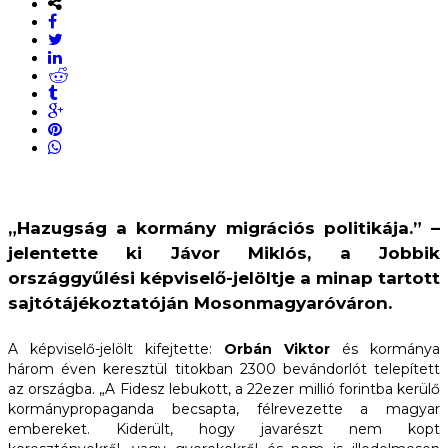
„Hazugság a kormány migrációs politikája.” –
jelentette ki
Jávor Miklós
, a Jobbik
országgyűlési képviselő-jelöltje a minap tartott
sajtótájékoztatóján Mosonmagyaróváron.
A képviselő-jelölt kifejtette:
Orbán Viktor
és kormánya
három éven keresztül titokban 2300 bevándorlót telepített
az országba. „A Fidesz lebukott, a 22ezer millió forintba kerülő
kormánypropaganda becsapta, félrevezette a magyar
embereket. Kiderült, hogy javarészt nem kopt