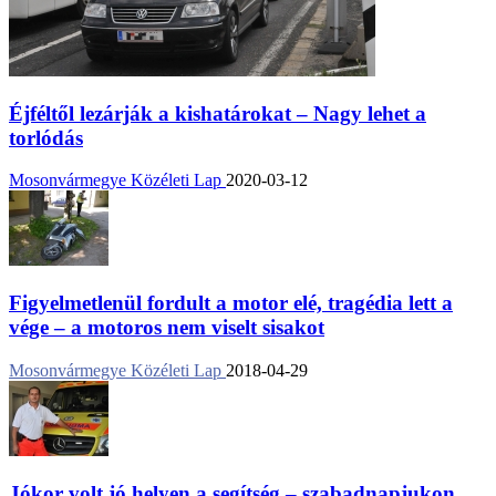
Éjféltől lezárják a kishatárokat – Nagy lehet a
torlódás
Mosonvármegye Közéleti Lap
2020-03-12
Figyelmetlenül fordult a motor elé, tragédia lett a
vége – a motoros nem viselt sisakot
Mosonvármegye Közéleti Lap
2018-04-29
Jókor volt jó helyen a segítség – szabadnapjukon