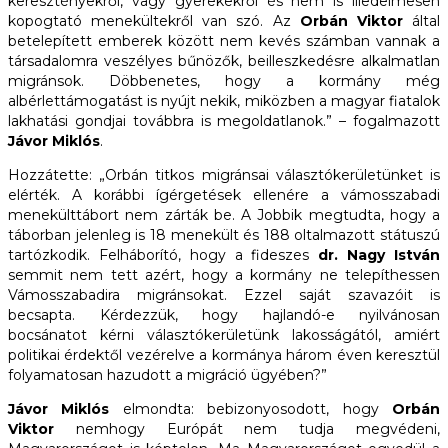
keresztényekről, vagy gyerekekről és nem is illedelmesen
kopogtató menekültekről van szó. Az
Orbán Viktor
által
betelepített emberek között nem kevés számban vannak a
társadalomra veszélyes bűnözők, beilleszkedésre alkalmatlan
migránsok. Döbbenetes, hogy a kormány még
albérlettámogatást is nyújt nekik, miközben a magyar fiatalok
lakhatási gondjai továbbra is megoldatlanok.” – fogalmazott
Jávor Miklós
.
Hozzátette: „Orbán titkos migránsai választókerületünket is
elérték. A korábbi ígérgetések ellenére a vámosszabadi
menekülttábort nem zárták be. A Jobbik megtudta, hogy a
táborban jelenleg is 18 menekült és 188 oltalmazott státuszú
tartózkodik. Felháborító, hogy a fideszes
dr. Nagy István
semmit nem tett azért, hogy a kormány ne telepíthessen
Vámosszabadira migránsokat. Ezzel saját szavazóit is
becsapta. Kérdezzük, hogy hajlandó-e nyilvánosan
bocsánatot kérni választókerületünk lakosságától, amiért
politikai érdektől vezérelve a kormánya három éven keresztül
folyamatosan hazudott a migráció ügyében?”
Jávor Miklós
elmondta: bebizonyosodott, hogy
Orbán
Viktor
nemhogy Európát nem tudja megvédeni,