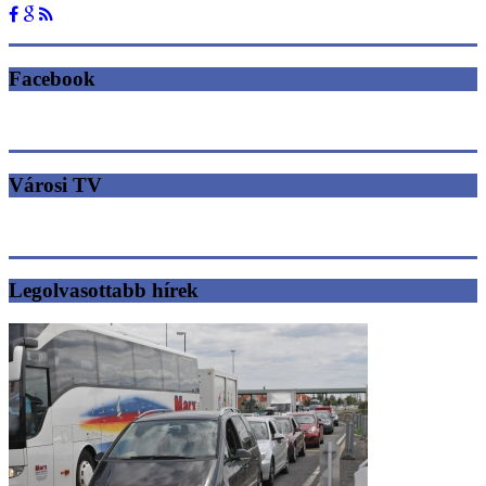
Facebook
Városi TV
Legolvasottabb hírek