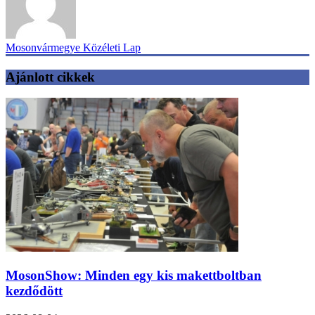
Mosonvármegye Közéleti Lap
Ajánlott cikkek
MosonShow: Minden egy kis makettboltban
kezdődött