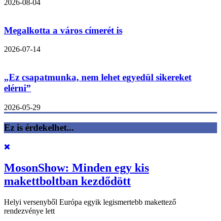
2026-08-04
Megalkotta a város címerét is
2026-07-14
„Ez csapatmunka, nem lehet egyedül sikereket
elérni”
2026-05-29
Ez is érdekelhet...
MosonShow: Minden egy kis
makettboltban kezdődött
Helyi versenyből Európa egyik legismertebb makettező
rendezvénye lett