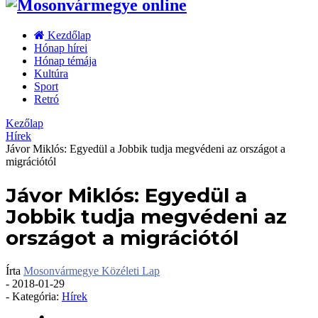
Kezdőlap
Hónap hírei
Hónap témája
Kultúra
Sport
Retró
Kezőlap
Hírek
Jávor Miklós: Egyedül a Jobbik tudja megvédeni az országot a
migrációtól
Jávor Miklós: Egyedül a
Jobbik tudja megvédeni az
országot a migrációtól
Írta
Mosonvármegye Közéleti Lap
-
2018-01-29
- Kategória:
Hírek