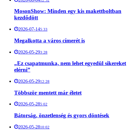
12:52
MosonShow: Minden egy kis makettboltban
kezdődött
2026-07-14
5:33
Megalkotta a város címerét is
2026-05-29
3:28
„Ez csapatmunka, nem lehet egyedül sikereket
elérni”
2026-05-29
12:28
Többször mentett már életet
2026-05-28
5:02
Bátorság, önzetlenség és gyors döntések
2026-05-28
10:02