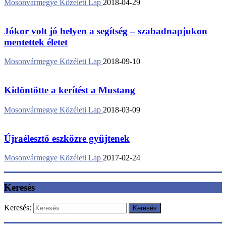
Mosonvármegye Közéleti Lap
2018-04-29
Jókor volt jó helyen a segítség – szabadnapjukon
mentettek életet
Mosonvármegye Közéleti Lap
2018-09-10
Kidöntötte a kerítést a Mustang
Mosonvármegye Közéleti Lap
2018-03-09
Újraélesztő eszközre gyűjtenek
Mosonvármegye Közéleti Lap
2017-02-24
Keresés
Keresés: