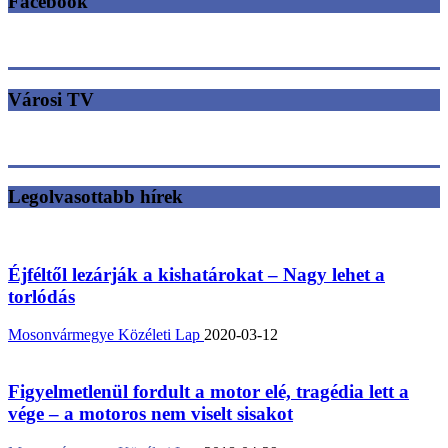
Facebook
Városi TV
Legolvasottabb hírek
Éjféltől lezárják a kishatárokat – Nagy lehet a
torlódás
Mosonvármegye Közéleti Lap
2020-03-12
Figyelmetlenül fordult a motor elé, tragédia lett a
vége – a motoros nem viselt sisakot