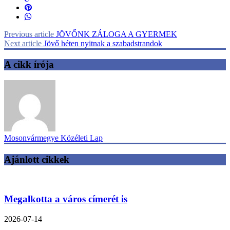
Previous article
JÖVŐNK ZÁLOGA A GYERMEK
Next article
Jövő héten nyitnak a szabadstrandok
A cikk írója
Mosonvármegye Közéleti Lap
Ajánlott cikkek
Megalkotta a város címerét is
2026-07-14