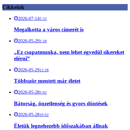
Cikkeink
2026-07-14
5:33
Megalkotta a város címerét is
2026-05-29
3:28
„Ez csapatmunka, nem lehet egyedül sikereket
elérni”
2026-05-29
12:28
Többször mentett már életet
2026-05-28
5:02
Bátorság, önzetlenség és gyors döntések
2026-05-28
10:02
Életük legnehezebb időszakában állnak