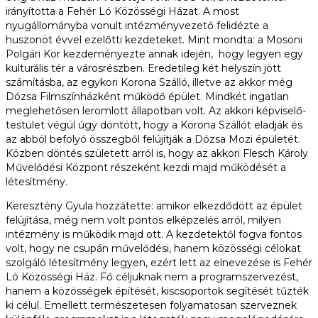
irányította a Fehér Ló Közösségi Házat. A most
nyugállományba vonult intézményvezető felidézte a
huszonöt évvel ezelőtti kezdeteket. Mint mondta: a Mosoni
Polgári Kör kezdeményezte annak idején, hogy legyen egy
kulturális tér a városrészben. Eredetileg két helyszín jött
számításba, az egykori Korona Szálló, illetve az akkor még
Dózsa Filmszínházként működő épület. Mindkét ingatlan
meglehetősen leromlott állapotban volt. Az akkori képviselő-
testület végül úgy döntött, hogy a Korona Szállót eladják és
az abból befolyó összegből felújítják a Dózsa Mozi épületét.
Közben döntés született arról is, hogy az akkori Flesch Károly
Művelődési Központ részeként kezdi majd működését a
létesítmény.
Keresztény Gyula hozzátette: amikor elkezdődött az épület
felújítása, még nem volt pontos elképzelés arról, milyen
intézmény is működik majd ott. A kezdetektől fogva fontos
volt, hogy ne csupán művelődési, hanem közösségi célokat
szolgáló létesítmény legyen, ezért lett az elnevezése is Fehér
Ló Közösségi Ház. Fő céljuknak nem a programszervezést,
hanem a közösségek építését, kiscsoportok segítését tűzték
ki célul. Emellett természetesen folyamatosan szerveznek