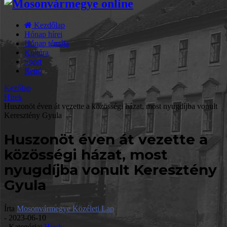
Kezdőlap
Hónap hírei
Hónap témája
Kultúra
Sport
Retró
Kezőlap
Hírek
Huszonöt éven át vezette a közösségi házat, most nyugdíjba vonult
Keresztény Gyula
Huszonöt éven át vezette a
közösségi házat, most
nyugdíjba vonult Keresztény
Gyula
Írta
Mosonvármegye Közéleti Lap
-
2023-06-10
- Kategória:
Hírek