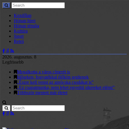
Kezdőlap
Hónap hírei
Hónap témája
Kultúra
Sport
Retró
2026. augusztus. 8
Legfrissebb
Megalkotta a város címerét is
Időseken, fogyatékkal élőkön segítenek
„Észre kell venni az aprócska csodákat is”
„Ez csapatmunka, nem lehet egyedül sikereket elérni”
Többször mentett már életet