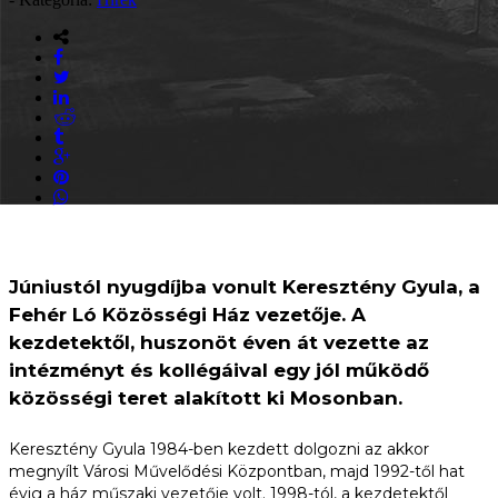
Júniustól nyugdíjba vonult Keresztény Gyula, a
Fehér Ló Közösségi Ház vezetője. A
kezdetektől, huszonöt éven át vezette az
intézményt és kollégáival egy jól működő
közösségi teret alakított ki Mosonban.
Keresztény Gyula 1984-ben kezdett dolgozni az akkor
megnyílt Városi Művelődési Központban, majd 1992-től hat
évig a ház műszaki vezetője volt. 1998-tól, a kezdetektől