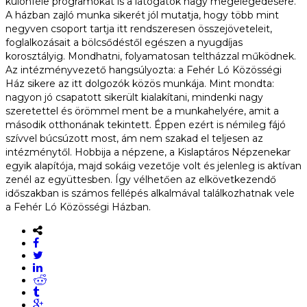
különféle programokat is a látogatók nagy megelégedésére.
A házban zajló munka sikerét jól mutatja, hogy több mint
negyven csoport tartja itt rendszeresen összejöveteleit,
foglalkozásait a bölcsődéstől egészen a nyugdíjas
korosztályig. Mondhatni, folyamatosan teltházzal működnek.
Az intézményvezető hangsúlyozta: a Fehér Ló Közösségi
Ház sikere az itt dolgozók közös munkája. Mint mondta:
nagyon jó csapatott sikerült kialakítani, mindenki nagy
szeretettel és örömmel ment be a munkahelyére, amit a
második otthonának tekintett. Éppen ezért is némileg fájó
szívvel búcsúzott most, ám nem szakad el teljesen az
intézménytől. Hobbija a népzene, a Kislaptáros Népzenekar
egyik alapítója, majd sokáig vezetője volt és jelenleg is aktívan
zenél az együttesben. Így vélhetően az elkövetkezendő
időszakban is számos fellépés alkalmával találkozhatnak vele
a Fehér Ló Közösségi Házban.