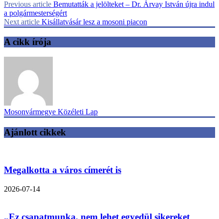
Previous article
Bemutatták a jelölteket – Dr. Árvay István újra indul
a polgármesterségért
Next article
Kisállatvásár lesz a mosoni piacon
A cikk írója
Mosonvármegye Közéleti Lap
Ajánlott cikkek
Megalkotta a város címerét is
2026-07-14
„Ez csapatmunka, nem lehet egyedül sikereket