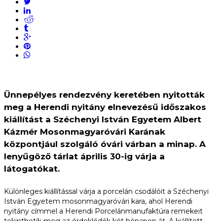
Ünnepélyes rendezvény keretében nyitották
meg a Herendi nyitány elnevezésű időszakos
kiállítást a Széchenyi István Egyetem Albert
Kázmér Mosonmagyaróvári Karának
központjául szolgáló óvári várban a minap. A
lenyűgöző tárlat április 30-ig várja a
látogatókat.
Különleges kiállítással várja a porcelán csodálóit a Széchenyi
István Egyetem mosonmagyaróvári kara, ahol Herendi
nyitány címmel a Herendi Porcelánmanufaktúra remekeit
tekinthetik meg az érdeklődők két hónapon át. A kiállított