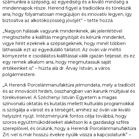
számunkra a szépség, az egyediség és a kiváló minőség a
mindennapok része. Herend figyel a tradíciókra és törekszik
arra, hogy folyamatosan megújuljon és innovatív legyen, így
biztosítva az alkotóközösség jövőjét” – tette hozzá.
„Nagyon hálásak vagyunk mindenkinek, aki jelenlétével
megtisztelte a kiállítás megnyitóját és kérünk mindenkit,
vigye hírét ezeknek a szépségeknek, hogy minél többen
láthassák ezt az egyedülálló tárlatot. Az óvári vár méltó
környezete e csodálatos kiállítással válik igazán teljessé, és ez
egy remek alkalom arra, hogy megmutassuk saját
értékeinket is” – húzta alá dr. Árvay István, a város
polgármestere.
„A Herendi Porcelánmanufaktúra jelmondata, mely a tradíciót
és az innovációt hirdeti, összhangban van karunk múltjával és
törekvéseivel. A Széchenyi István Egyetem a magas
színvonalú oktatás és kutatás mellett kulturális programokkal
is szolgálja a várost és a térségét, amihez az óvári vár kiváló
helyszínt nyújt. Intézményünk fontos célja továbbá, hogy
szoros együttműködéseket alakítson ki a gazdasági szféra
szereplőivel, és örülünk, hogy a Herendi Porcelánmanufaktúra
Zrt.-vel is már hosszú évekre nyúlik vissza a kapcsolatunk” –