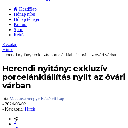
Kezdőlap
Hónap hírei
Hónap témája
Kultúra
Sport
Retró
Kezőlap
Hírek
Herendi nyitány: exkluzív porcelánkiállítás nyílt az óvári várban
Herendi nyitány: exkluzív
porcelánkiállítás nyílt az óvári
várban
Írta
Mosonvármegye Közéleti Lap
-
2024-03-02
- Kategória:
Hírek