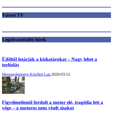
Városi TV
Legolvasottabb hírek
Éjféltől lezárják a kishatárokat – Nagy lehet a
torlódás
Mosonvármegye Közéleti Lap
2020-03-12
Figyelmetlenül fordult a motor elé, tragédia lett a
vége – a motoros nem viselt sisakot