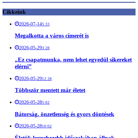
Cikkeink
2026-07-14
5:33
Megalkotta a város címerét is
2026-05-29
3:28
„Ez csapatmunka, nem lehet egyedül sikereket
elérni”
2026-05-29
12:28
Többször mentett már életet
2026-05-28
5:02
Bátorság, önzetlenség és gyors döntések
2026-05-28
10:02
Életük legnehezebb időszakában állnak