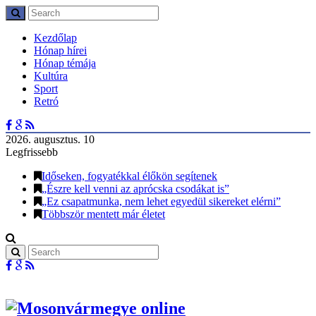
Kezdőlap
Hónap hírei
Hónap témája
Kultúra
Sport
Retró
2026. augusztus. 10
Legfrissebb
Időseken, fogyatékkal élőkön segítenek
„Észre kell venni az aprócska csodákat is”
„Ez csapatmunka, nem lehet egyedül sikereket elérni”
Többször mentett már életet