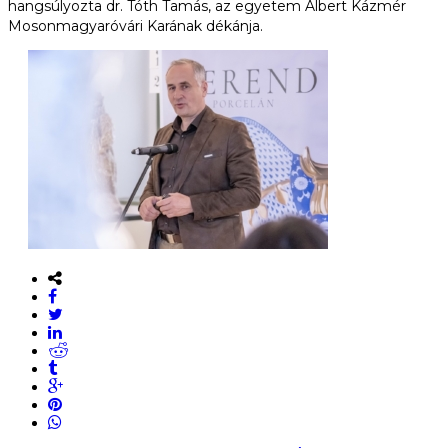
hangsúlyozta dr. Tóth Tamás, az egyetem Albert Kázmér
Mosonmagyaróvári Karának dékánja.