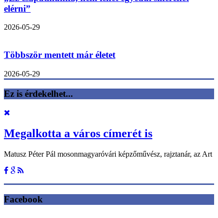
elérni”
2026-05-29
Többször mentett már életet
2026-05-29
Ez is érdekelhet...
Megalkotta a város címerét is
Matusz Péter Pál mosonmagyaróvári képzőművész, rajztanár, az Art
Facebook