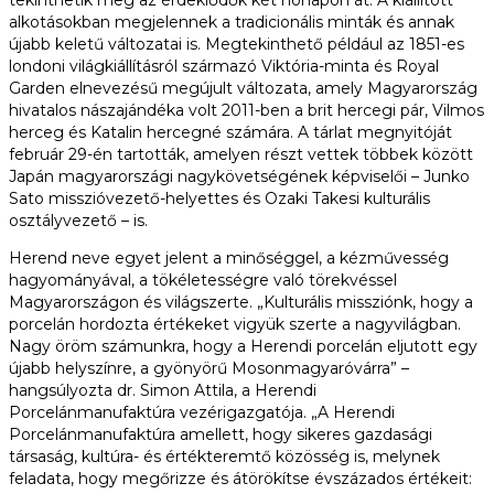
alkotásokban megjelennek a tradicionális minták és annak
újabb keletű változatai is. Megtekinthető például az 1851-es
londoni világkiállításról származó Viktória-minta és Royal
Garden elnevezésű megújult változata, amely Magyarország
hivatalos nászajándéka volt 2011-ben a brit hercegi pár, Vilmos
herceg és Katalin hercegné számára. A tárlat megnyitóját
február 29-én tartották, amelyen részt vettek többek között
Japán magyarországi nagykövetségének képviselői – Junko
Sato misszióvezető-helyettes és Ozaki Takesi kulturális
osztályvezető – is.
Herend neve egyet jelent a minőséggel, a kézművesség
hagyományával, a tökéletességre való törekvéssel
Magyarországon és világszerte. „Kulturális missziónk, hogy a
porcelán hordozta értékeket vigyük szerte a nagyvilágban.
Nagy öröm számunkra, hogy a Herendi porcelán eljutott egy
újabb helyszínre, a gyönyörű Mosonmagyaróvárra” –
hangsúlyozta dr. Simon Attila, a Herendi
Porcelánmanufaktúra vezérigazgatója. „A Herendi
Porcelánmanufaktúra amellett, hogy sikeres gazdasági
társaság, kultúra- és értékteremtő közösség is, melynek
feladata, hogy megőrizze és átörökítse évszázados értékeit: