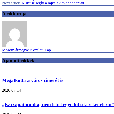
Next article
Kisbusz segíti a rajkaiak mindennapjait
A cikk írója
Mosonvármegye Közéleti Lap
Ajánlott cikkek
Megalkotta a város címerét is
2026-07-14
„Ez csapatmunka, nem lehet egyedül sikereket elérni”