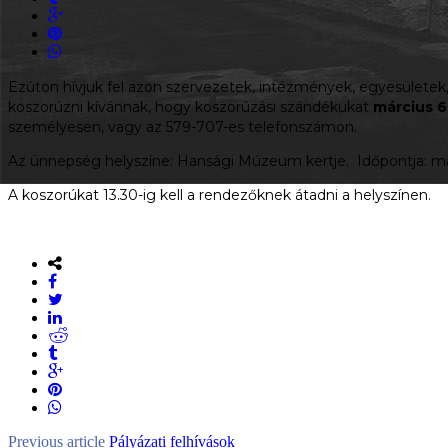
Ezúton hívjuk fel azon szervezetek, intézmények, egyesületek
koszorúzni kívánnak, hogy koszorúzási szándékukat
március 6
személyesen, vagy az 579-707-es telefonszámon.
Az ünnepség helyszíne: Hansági Múzeum kertje. Időpontja: már
A koszorúkat 13.30-ig kell a rendezőknek átadni a helyszínen.
Previous article
Pályázati felhívások