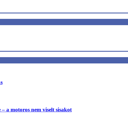
ás
e – a motoros nem viselt sisakot