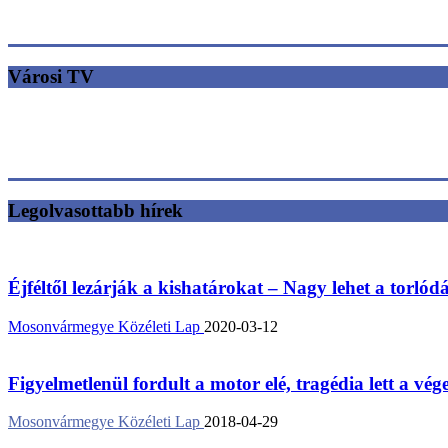
Városi TV
Legolvasottabb hírek
Éjféltől lezárják a kishatárokat – Nagy lehet a torlód
Mosonvármegye Közéleti Lap
2020-03-12
Figyelmetlenül fordult a motor elé, tragédia lett a vég
Mosonvármegye Közéleti Lap
2018-04-29