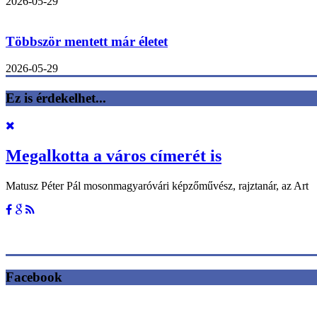
2026-05-29
Többször mentett már életet
2026-05-29
Ez is érdekelhet...
Megalkotta a város címerét is
Matusz Péter Pál mosonmagyaróvári képzőművész, rajztanár, az Art
Facebook