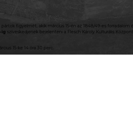
, pártok figyelmét, akik március 15-én az 1848/49-es forradalo
-ig
szíveskedjenek bejelenteni a Flesch Károly Kulturális Közpo
cius 15-ke 14 óra 30 perc.