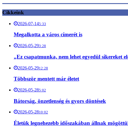
Cikkeink
2026-07-14
5:33
Megalkotta a város címerét is
2026-05-29
3:28
„Ez csapatmunka, nem lehet egyedül sikereket el
2026-05-29
12:28
Többször mentett már életet
2026-05-28
5:02
Bátorság, önzetlenség és gyors döntések
2026-05-28
10:02
Életük legnehezebb időszakában állnak mögött