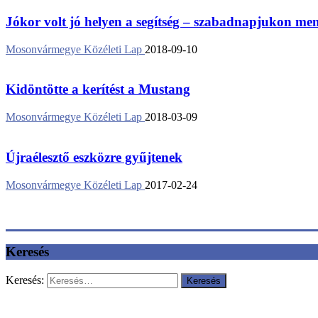
Jókor volt jó helyen a segítség – szabadnapjukon ment
Mosonvármegye Közéleti Lap
2018-09-10
Kidöntötte a kerítést a Mustang
Mosonvármegye Közéleti Lap
2018-03-09
Újraélesztő eszközre gyűjtenek
Mosonvármegye Közéleti Lap
2017-02-24
Keresés
Keresés: