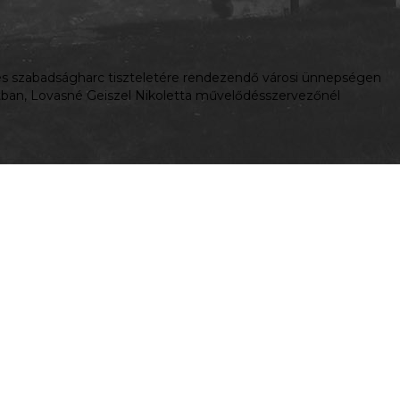
m és szabadságharc tiszteletére rendezendő városi ünnepségen
ntban, Lovasné Geiszel Nikoletta művelődésszervezőnél