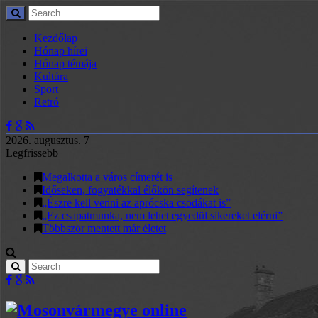
Kezdőlap
Hónap hírei
Hónap témája
Kultúra
Sport
Retró
2026. augusztus. 7
Legfrissebb
Megalkotta a város címerét is
Időseken, fogyatékkal élőkön segítenek
„Észre kell venni az aprócska csodákat is”
„Ez csapatmunka, nem lehet egyedül sikereket elérni”
Többször mentett már életet