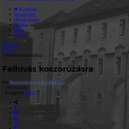
Kezdőlap
Hónap hírei
Hónap témája
Kultúra
Sport
Retró
Kezőlap
Hírek
Felhívás koszorúzásra
Felhívás koszorúzásra
Írta
Mosonvármegye Közéleti Lap
-
2015-02-25
- Kategória:
Hírek