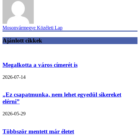
Mosonvármegye Közéleti Lap
Ajánlott cikkek
Megalkotta a város címerét is
2026-07-14
„Ez csapatmunka, nem lehet egyedül sikereket
elérni”
2026-05-29
Többször mentett már életet