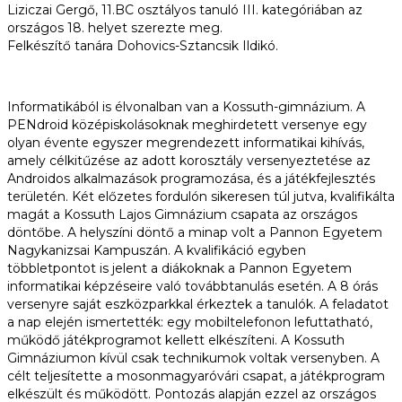
Liziczai Gergő, 11.BC osztályos tanuló III. kategóriában az
országos 18. helyet szerezte meg.
Felkészítő tanára Dohovics-Sztancsik Ildikó.
Informatikából is élvonalban van a Kossuth-gimnázium. A
PENdroid középiskolásoknak meghirdetett versenye egy
olyan évente egyszer megrendezett informatikai kihívás,
amely célkitűzése az adott korosztály versenyeztetése az
Androidos alkalmazások programozása, és a játékfejlesztés
területén. Két előzetes fordulón sikeresen túl jutva, kvalifikálta
magát a Kossuth Lajos Gimnázium csapata az országos
döntőbe. A helyszíni döntő a minap volt a Pannon Egyetem
Nagykanizsai Kampuszán. A kvalifikáció egyben
többletpontot is jelent a diákoknak a Pannon Egyetem
informatikai képzéseire való továbbtanulás esetén. A 8 órás
versenyre saját eszközparkkal érkeztek a tanulók. A feladatot
a nap elején ismertették: egy mobiltelefonon lefuttatható,
működő játékprogramot kellett elkészíteni. A Kossuth
Gimnáziumon kívül csak technikumok voltak versenyben. A
célt teljesítette a mosonmagyaróvári csapat, a játékprogram
elkészült és működött. Pontozás alapján ezzel az országos