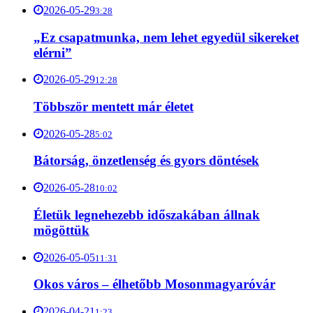
2026-05-29
3:28
„Ez csapatmunka, nem lehet egyedül sikereket
elérni”
2026-05-29
12:28
Többször mentett már életet
2026-05-28
5:02
Bátorság, önzetlenség és gyors döntések
2026-05-28
10:02
Életük legnehezebb időszakában állnak
mögöttük
2026-05-05
11:31
Okos város – élhetőbb Mosonmagyaróvár
2026-04-21
1:23