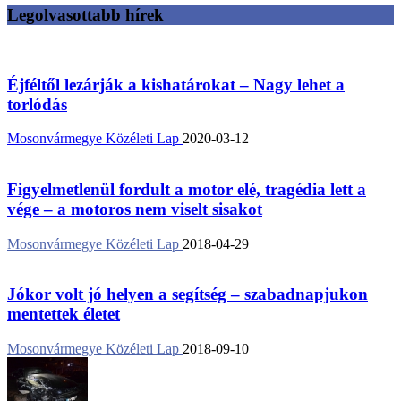
Legolvasottabb hírek
Éjféltől lezárják a kishatárokat – Nagy lehet a
torlódás
Mosonvármegye Közéleti Lap
2020-03-12
Figyelmetlenül fordult a motor elé, tragédia lett a
vége – a motoros nem viselt sisakot
Mosonvármegye Közéleti Lap
2018-04-29
Jókor volt jó helyen a segítség – szabadnapjukon
mentettek életet
Mosonvármegye Közéleti Lap
2018-09-10