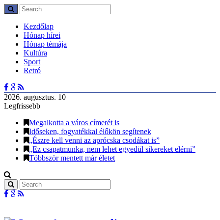
Kezdőlap
Hónap hírei
Hónap témája
Kultúra
Sport
Retró
2026. augusztus. 10
Legfrissebb
Megalkotta a város címerét is
Időseken, fogyatékkal élőkön segítenek
„Észre kell venni az aprócska csodákat is”
„Ez csapatmunka, nem lehet egyedül sikereket elérni”
Többször mentett már életet