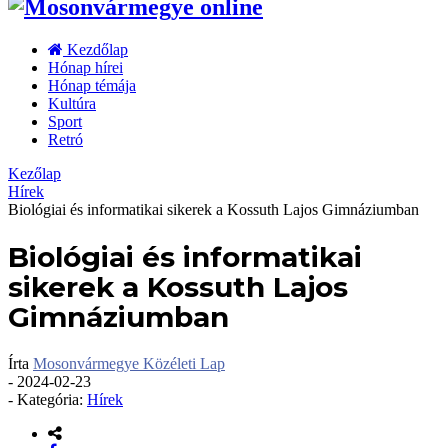
Kezdőlap
Hónap hírei
Hónap témája
Kultúra
Sport
Retró
Kezőlap
Hírek
Biológiai és informatikai sikerek a Kossuth Lajos Gimnáziumban
Biológiai és informatikai
sikerek a Kossuth Lajos
Gimnáziumban
Írta
Mosonvármegye Közéleti Lap
-
2024-02-23
- Kategória:
Hírek