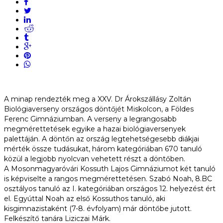
A minap rendezték meg a XXV. Dr Árokszállásy Zoltán
Biológiaverseny országos döntőjét Miskolcon, a Földes
Ferenc Gimnáziumban. A verseny a legrangosabb
megmérettetések egyike a hazai biológiaversenyek
palettáján. A döntőn az ország legtehetségesebb diákjai
mérték össze tudásukat, három kategóriában 670 tanuló
közül a legjobb nyolcvan vehetett részt a döntőben.
A Mosonmagyaróvári Kossuth Lajos Gimnáziumot két tanuló
is képviselte a rangos megmérettetésen. Szabó Noah, 8.BC
osztályos tanuló az I. kategóriában országos 12. helyezést ért
el. Egyúttal Noah az első Kossuthos tanuló, aki
kisgimnazistaként (7-8. évfolyam) már döntőbe jutott.
Felkészítő tanára Liziczai Márk.