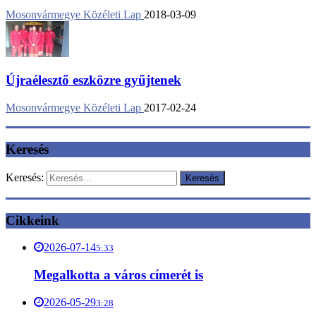
Mosonvármegye Közéleti Lap
2018-03-09
Újraélesztő eszközre gyűjtenek
Mosonvármegye Közéleti Lap
2017-02-24
Keresés
Keresés:
Cikkeink
2026-07-14
5:33
Megalkotta a város címerét is
2026-05-29
3:28