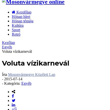
Kezdőlap
Hónap hírei
Hónap témája
Kultúra
Sport
Retró
Kezőlap
Egyéb
Voluta vízikarnevál
Voluta vízikarnevál
Írta
Mosonvármegye Közéleti Lap
-
2015-07-14
- Kategória:
Egyéb