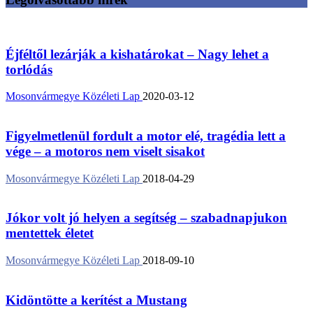
Éjféltől lezárják a kishatárokat – Nagy lehet a
torlódás
Mosonvármegye Közéleti Lap
2020-03-12
Figyelmetlenül fordult a motor elé, tragédia lett a
vége – a motoros nem viselt sisakot
Mosonvármegye Közéleti Lap
2018-04-29
Jókor volt jó helyen a segítség – szabadnapjukon
mentettek életet
Mosonvármegye Közéleti Lap
2018-09-10
Kidöntötte a kerítést a Mustang