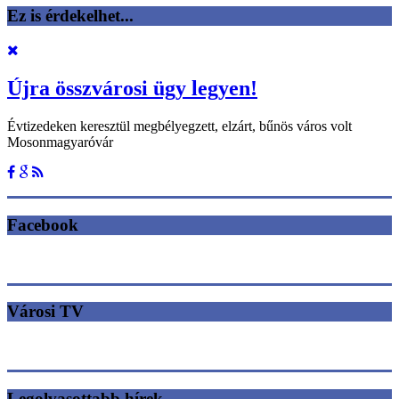
Ez is érdekelhet...
Újra összvárosi ügy legyen!
Évtizedeken keresztül megbélyegzett, elzárt, bűnös város volt
Mosonmagyaróvár
Facebook
Városi TV
Legolvasottabb hírek