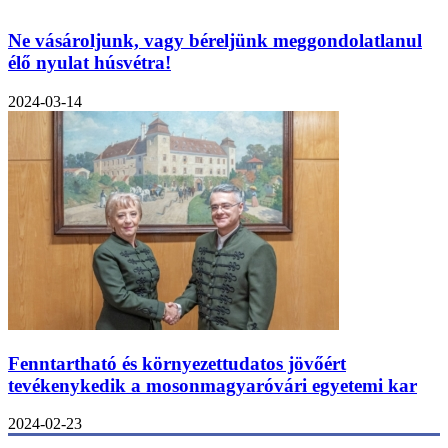
Ne vásároljunk, vagy béreljünk meggondolatlanul
élő nyulat húsvétra!
2024-03-14
Fenntartható és környezettudatos jövőért
tevékenykedik a mosonmagyaróvári egyetemi kar
2024-02-23