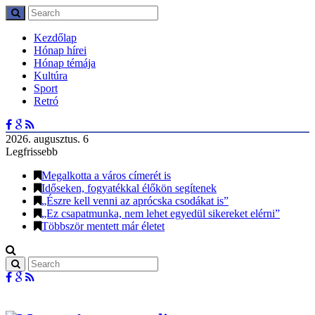
Kezdőlap
Hónap hírei
Hónap témája
Kultúra
Sport
Retró
2026. augusztus. 6
Legfrissebb
Megalkotta a város címerét is
Időseken, fogyatékkal élőkön segítenek
„Észre kell venni az aprócska csodákat is”
„Ez csapatmunka, nem lehet egyedül sikereket elérni”
Többször mentett már életet