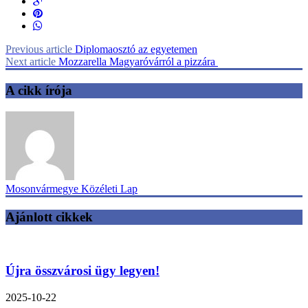
Previous article
Diplomaosztó az egyetemen
Next article
Mozzarella Magyaróvárról a pizzára
A cikk írója
Mosonvármegye Közéleti Lap
Ajánlott cikkek
Újra összvárosi ügy legyen!
2025-10-22