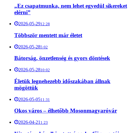
„Ez csapatmunka, nem lehet egyedül sikereket
elérni”
2026-05-29
12:28
Többször mentett már életet
2026-05-28
5:02
Bátorság, önzetlenség és gyors döntések
2026-05-28
10:02
Életük legnehezebb időszakában állnak
mögöttük
2026-05-05
11:31
Okos város – élhetőbb Mosonmagyaróvár
2026-04-21
1:23