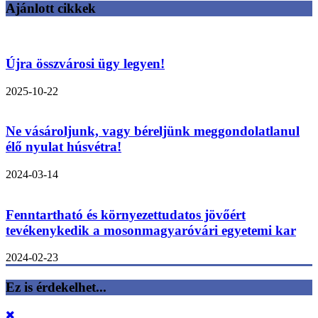
Ajánlott cikkek
Újra összvárosi ügy legyen!
2025-10-22
Ne vásároljunk, vagy béreljünk meggondolatlanul
élő nyulat húsvétra!
2024-03-14
Fenntartható és környezettudatos jövőért
tevékenykedik a mosonmagyaróvári egyetemi kar
2024-02-23
Ez is érdekelhet...