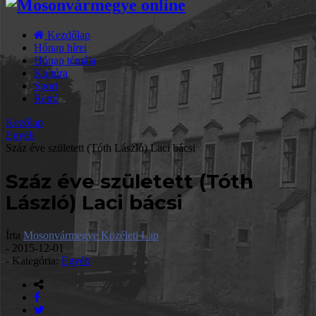
Kezdőlap
Hónap hírei
Hónap témája
Kultúra
Sport
Retró
Kezőlap
Egyéb
Száz éve született (Tóth László) Laci bácsi
Száz éve született (Tóth
László) Laci bácsi
Írta
Mosonvármegye Közéleti Lap
-
2015-12-01
- Kategória:
Egyéb