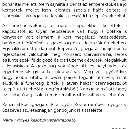
pohár ital mellett. Nem sajnálta a pénzt az emberektől, és a jó
keresetek mellet igen jelentős szociális hálót épített ki
számukra. Támogatta a falvakat, a családi ház építési akciókat.
Az eredményekhez, a merész lépésekhez kellettek a
kapcsolatok is. Olyan népszerűvé vált, hogy a politika is
kénytelen volt elismerni a kort megelőző intézkedéseit,
határozott fellépését a gazdaság és a dolgozók érdekében.
Egy cikluson át parlamenti képviselő. Igazgatása idején óriási
fejlesztések valósultak meg. Korszerű szarvasmarha, sertés
és juhtelepek, feldolgozó és ipari üzemek épültek. Megalakult
a lovasiskola. A gazdaság sok lábon állt, és helyt adott az
egyetemisták gyakorlati oktatásának. Meg volt győződve,
hogy előbb utóbb a bécsi piacra fogunk termelni, mint
elődünk a főhercegi birtok. (Hatvan hektár csemegeszőlőt
telepíttetett ebből a megfontolásból.) Nem rajta múlott, hogy
ez a lehetőség csak a rendszerváltás után vált volna lehetővé.
Karizmatikus igazgatónk a Győri Köztemetőben nyugszik.
Százéves születésnapján gondoljunk rá tisztelettel.
Nagy Frigyes későbbi vezérigazgató