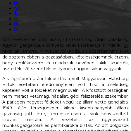
Száz éves lenne Tóth László, a Lajta Hansági Állami Gazdaság
egykori igazgatója, a környező vidék Laci bácsija. Mindenki így
hívta, aki ismerte. Mint későbbi utódja, aki közel harminc évet
dolgoztam ebben a gazdaságban, kötelességemnek érzem,
hogy emlékezzem rá mindazok nevében, akik ismerték,
tisztelték, sőt szerették, és ilyenek nagyon sokan vagyunk.
A világháború utáni földosztás a volt Magyaróvári Habsburg
Birtok esetében eredménytelen volt, hisz a cselédség
képtelen volt a földeket megművelni. A kifosztott országban
nem maradt vetőmag, háziállat, gépi felszerelés, szakember.
A parlagon hagyott földeket végül az állam vette gondjaiba.
1949 táján térségünkben kilenc kisebb-nagyobb állami
gazdaság jött létre, természetesen a ránk kényszerített
szovjet mintára. A vezetést az úgynevezett
munkásigazgatókra és párttitkárokra bízták. Az ott dolgozók