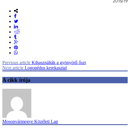
2015/19
Previous article
Kihasználták a gyönyörű őszt
Next article
Logopédus kerekasztal
A cikk írója
Mosonvármegye Közéleti Lap