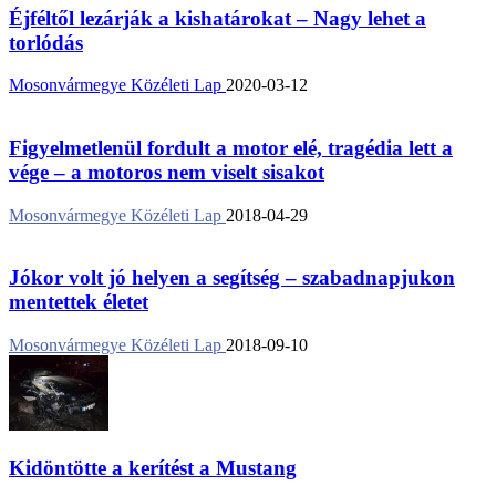
Éjféltől lezárják a kishatárokat – Nagy lehet a
torlódás
Mosonvármegye Közéleti Lap
2020-03-12
Figyelmetlenül fordult a motor elé, tragédia lett a
vége – a motoros nem viselt sisakot
Mosonvármegye Közéleti Lap
2018-04-29
Jókor volt jó helyen a segítség – szabadnapjukon
mentettek életet
Mosonvármegye Közéleti Lap
2018-09-10
Kidöntötte a kerítést a Mustang