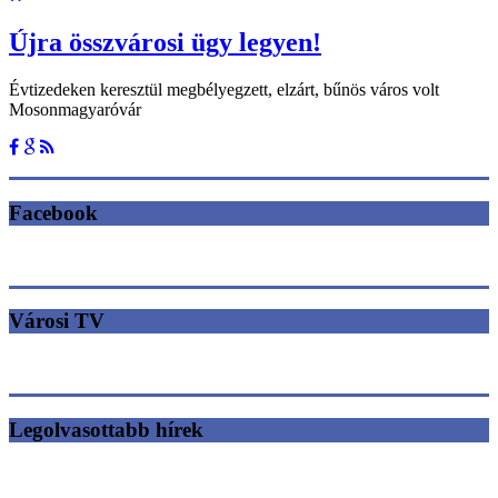
Újra összvárosi ügy legyen!
Évtizedeken keresztül megbélyegzett, elzárt, bűnös város volt
Mosonmagyaróvár
Facebook
Városi TV
Legolvasottabb hírek