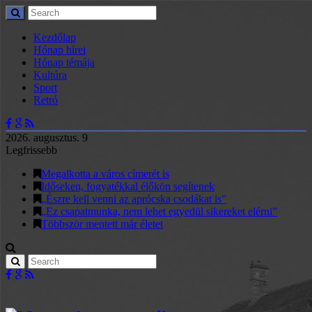
Kezdőlap
Hónap hírei
Hónap témája
Kultúra
Sport
Retró
2026. augusztus. 9
Legfrissebb
Megalkotta a város címerét is
Időseken, fogyatékkal élőkön segítenek
„Észre kell venni az aprócska csodákat is”
„Ez csapatmunka, nem lehet egyedül sikereket elérni”
Többször mentett már életet