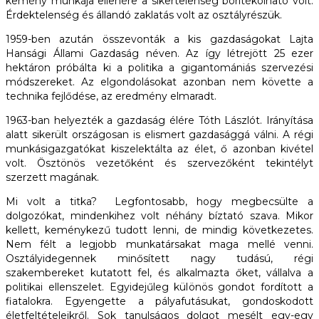
kemény munkája ellenére a sikertelenség borítékolható volt.
Érdektelenség és állandó zaklatás volt az osztályrészük.
1959-ben azután összevonták a kis gazdaságokat Lajta
Hansági Állami Gazdaság néven. Az így létrejött 25 ezer
hektáron próbálta ki a politika a gigantomániás szervezési
módszereket. Az elgondolásokat azonban nem követte a
technika fejlődése, az eredmény elmaradt.
1963-ban helyezték a gazdaság élére Tóth Lászlót. Irányítása
alatt sikerült országosan is elismert gazdasággá válni. A régi
munkásigazgatókat kiszelektálta az élet, ő azonban kivétel
volt. Ösztönös vezetőként és szervezőként tekintélyt
szerzett magának.
Mi volt a titka? Legfontosabb, hogy megbecsülte a
dolgozókat, mindenkihez volt néhány bíztató szava. Mikor
kellett, keménykezű tudott lenni, de mindig következetes.
Nem félt a legjobb munkatársakat maga mellé venni.
Osztályidegennek minősített nagy­ tudású, régi
szakembereket kutatott fel, és alkalmazta őket, vállalva a
politikai ellenszelet. Egyidejűleg különös gondot fordított a
fiatalokra. Egyengette a pályafutásukat, gondoskodott
életfeltételeikről. Sok tanulságos dolgot mesélt egy-egy