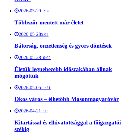
2026-05-29
12:28
Többször mentett már életet
2026-05-28
5:02
Bátorság, önzetlenség és gyors döntések
2026-05-28
10:02
Életük legnehezebb időszakában állnak
mögöttük
2026-05-05
11:31
Okos város – élhetőbb Mosonmagyaróvár
2026-04-21
1:23
Kitartással és elhivatottsággal a főigazgatói
székig