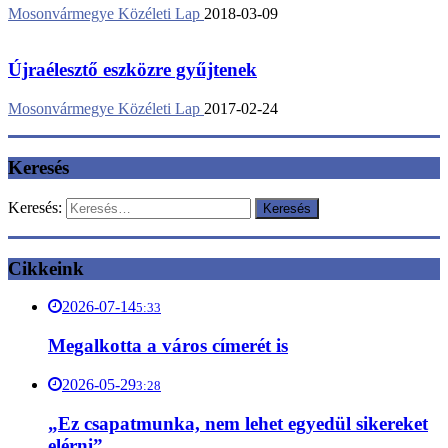
Mosonvármegye Közéleti Lap
2018-03-09
Újraélesztő eszközre gyűjtenek
Mosonvármegye Közéleti Lap
2017-02-24
Keresés
Keresés:
Cikkeink
2026-07-14
5:33
Megalkotta a város címerét is
2026-05-29
3:28
„Ez csapatmunka, nem lehet egyedül sikereket
elérni”